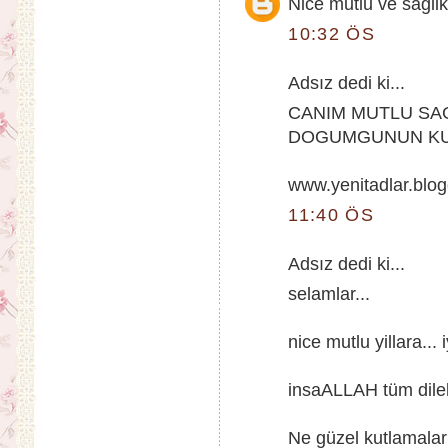
Nice mutlu ve saglikl
10:32 ÖS
Adsız dedi ki...
CANIM MUTLU SAG
DOGUMGUNUN KU
www.yenitadlar.blo
11:40 ÖS
Adsız dedi ki...
selamlar...
nice mutlu yillara... 
insaALLAH tüm dilekl
Ne güzel kutlamalar 