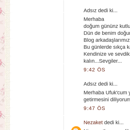
Adsız dedi ki...
Merhaba
doğum gününz kutlu
Dün de benim doğ
Blog arkadaşlarımız
Bu günlerde sıkça k
Kendinize ve sevdikl
kalın...Sevgiler...
9:42 ÖS
Adsız dedi ki...
Merhaba Ufuk'cum ye
getirmesini diliyoru
9:47 ÖS
Nezaket
dedi ki...