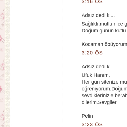
3:16 ÖS
Adsız dedi ki...
Sağlıklı,mutlu nice 
Doğum günün kutlu 
Kocaman öpüyorum v
3:20 ÖS
Adsız dedi ki...
Ufuk Hanım,
Her gün sitenize mu
öğreniyorum.Doğum 
sevdiklerinizle berab
dilerim.Sevgiler
Pelin
3:23 ÖS