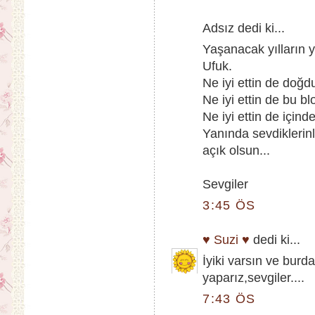
Adsız dedi ki...
Yaşanacak yılların y
Ufuk.
Ne iyi ettin de doğd
Ne iyi ettin de bu bl
Ne iyi ettin de içind
Yanında sevdiklerinl
açık olsun...
Sevgiler
3:45 ÖS
♥ Suzi ♥
dedi ki...
İyiki varsın ve burd
yaparız,sevgiler....
7:43 ÖS