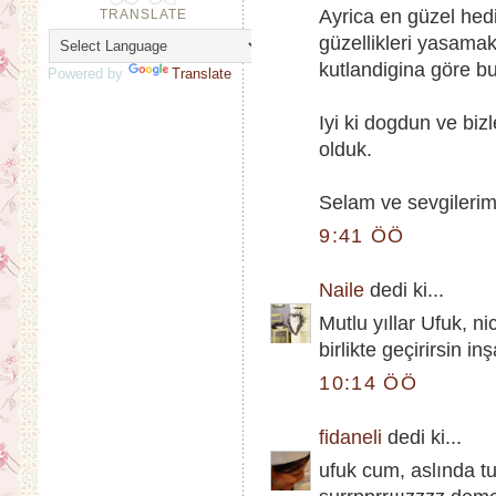
Ayrica en güzel hedi
TRANSLATE
güzellikleri yasama
kutlandigina göre bu
Powered by
Translate
Iyi ki dogdun ve biz
olduk.
Selam ve sevgilerim
9:41 ÖÖ
Naile
dedi ki...
Mutlu yıllar Ufuk, ni
birlikte geçirirsin inş
10:14 ÖÖ
fidaneli
dedi ki...
ufuk cum, aslında tu