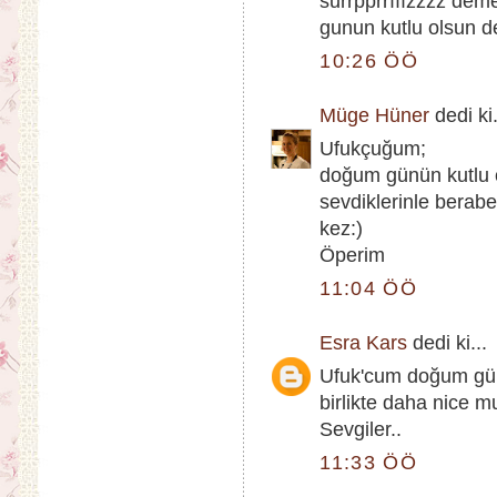
surrpprrııızzzz de
gunun kutlu olsun 
10:26 ÖÖ
Müge Hüner
dedi ki.
Ufukçuğum;
doğum günün kutlu ol
sevdiklerinle berabe
kez:)
Öperim
11:04 ÖÖ
Esra Kars
dedi ki...
Ufuk'cum doğum günü
birlikte daha nice mu
Sevgiler..
11:33 ÖÖ