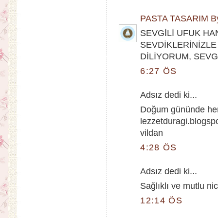
PASTA TASARIM By
SEVGİLİ UFUK HA
SEVDİKLERİNİZLE
DİLİYORUM, SEVGİL
6:27 ÖS
Adsız dedi ki...
Doğum gününde herş
lezzetduragi.blogsp
vildan
4:28 ÖS
Adsız dedi ki...
Sağlıklı ve mutlu nic
12:14 ÖS