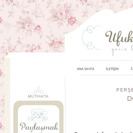
PERŞE
MUTFAKTA
D