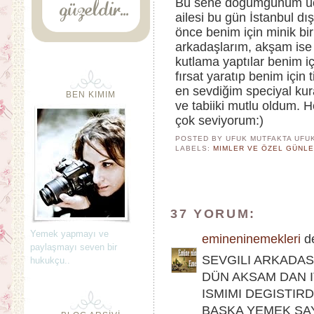
Bu sene doğumgünüm üç 
ailesi bu gün İstanbul d
önce benim için minik bir
arkadaşlarım, akşam ise 
kutlama yaptılar benim i
fırsat yaratıp benim için
en sevdiğim speciyal kur
BEN KIMIM
ve tabiiki mutlu oldum. 
çok seviyorum:)
POSTED BY UFUK MUTFAKTA
UFU
LABELS:
MIMLER VE ÖZEL GÜNL
37 YORUM:
Yemek yapmayı ve
emineninemekleri
de
paylaşmayı seven bir
SEVGILI ARKADA
hukukçu..
DÜN AKSAM DAN 
ISMIMI DEGISTIRD
BASKA YEMEK SA