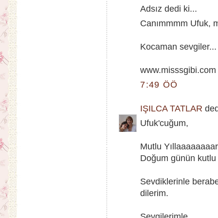
Adsız dedi ki...
Canımmmm Ufuk, mu
Kocaman sevgiler...
www.misssgibi.com
7:49 ÖÖ
IŞILCA TATLAR
dedi
Ufuk'cuğum,
Mutlu Yıllaaaaaaaar
Doğum günün kutlu 
Sevdiklerinle berabe
dilerim.
Sevgilerimle,