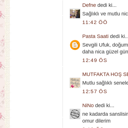
Defne
dedi ki...
Sağlıklı ve mutlu nic
11:42 ÖÖ
Pasta Saati
dedi ki..
Sevgili Ufuk, doğum 
daha nica güzel günl
12:49 ÖS
MUTFAKTA HOŞ S
Mutlu sağlıklı senel
12:57 ÖS
NiNo
dedi ki...
ne kadarda sanslisin 
omur dilerim