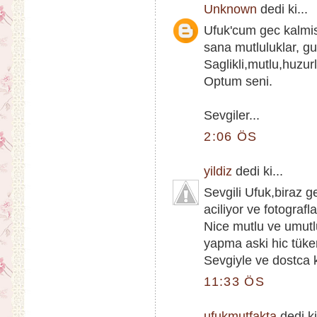
Unknown
dedi ki...
Ufuk'cum gec kalm
sana mutluluklar, guz
Saglikli,mutlu,huzur
Optum seni.
Sevgiler...
2:06 ÖS
yildiz
dedi ki...
Sevgili Ufuk,biraz 
aciliyor ve fotografl
Nice mutlu ve umutlu
yapma aski hic tük
Sevgiyle ve dostca k
11:33 ÖS
ufukmutfakta
dedi ki