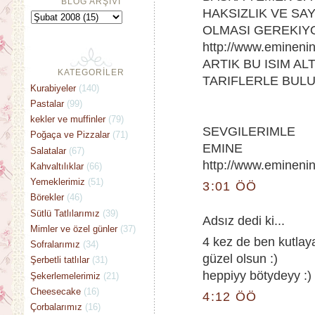
BLOG ARŞİVİ
HAKSIZLIK VE SA
OLMASI GEREKIYO
http://www.emineni
ARTIK BU ISIM A
KATEGORİLER
TARIFLERLE BUL
Kurabiyeler
(140)
Pastalar
(99)
kekler ve muffinler
(79)
SEVGILERIMLE
Poğaça ve Pizzalar
(71)
EMINE
Salatalar
(67)
http://www.emineni
Kahvaltılıklar
(66)
Yemeklerimiz
(51)
3:01 ÖÖ
Börekler
(46)
Sütlü Tatlılarımız
(39)
Adsız dedi ki...
Mimler ve özel günler
(37)
4 kez de ben kutlay
Sofralarımız
(34)
güzel olsun :)
Şerbetli tatlılar
(31)
heppiyy bötydeyy :)
Şekerlemelerimiz
(21)
Cheesecake
(16)
4:12 ÖÖ
Çorbalarımız
(16)