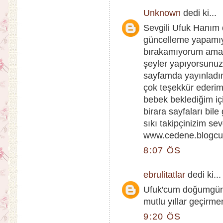
Unknown
dedi ki...
Sevgili Ufuk Hanım
güncelleme yapamıy
bırakamıyorum ama s
şeyler yapıyorsunuz
sayfamda yayınladım 
çok teşekkür ederi
bebek beklediğim iç
birara sayfaları bil
sıkı takipçinizim se
www.cedene.blogc
8:07 ÖS
ebrulitatlar
dedi ki...
Ufuk'cum doğumgünün
mutlu yıllar geçirmen
9:20 ÖS