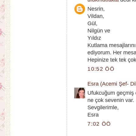
Nesrin,
Vildan,
Gül,
Nilgün ve
Yıldız
Kutlama mesajlarınız
ediyorum. Her mesaj
Hepinize tek tek çok
10:52 ÖÖ
Esra (Acemi Şef- Dik
Ufukcuğum geçmiş d
ne çok sevenin var. 
Sevgilerimle,
Esra
7:02 ÖÖ