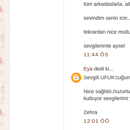
tüm arkadaslarla, aile
sevindim senin icin..
tekrardan nice mutlu 
sevgilerimle aysel
11:44 ÖS
Eya
dedi ki...
Sevgili UFUK'cuğum
Nice sağlıklı,huzur
kutluyor sevgilerimi
Zehra
12:01 ÖÖ