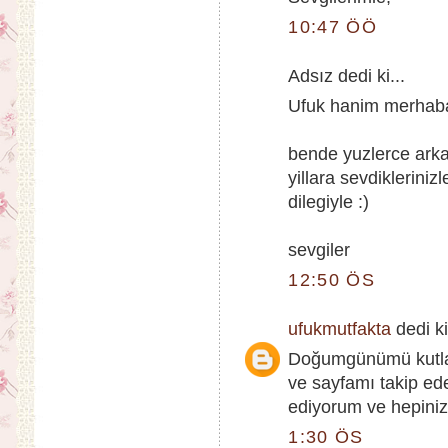
10:47 ÖÖ
Adsız dedi ki...
Ufuk hanim merhab
bende yuzlerce arkad
yillara sevdikleriniz
dilegiyle :)
sevgiler
12:50 ÖS
ufukmutfakta
dedi ki
Doğumgünümü kutlam
ve sayfamı takip ed
ediyorum ve hepiniz
1:30 ÖS