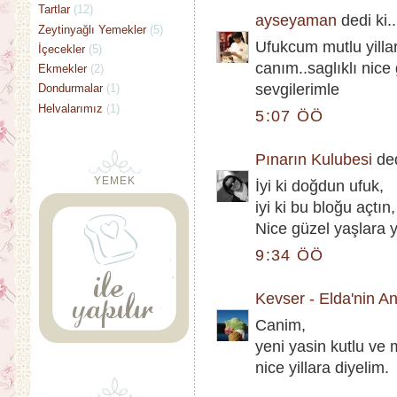
Tartlar
(12)
ayseyaman
dedi ki..
Zeytinyağlı Yemekler
(5)
Ufukcum mutlu yilla
İçecekler
(5)
canım..saglıklı nice g
Ekmekler
(2)
sevgilerimle
Dondurmalar
(1)
Helvalarımız
(1)
5:07 ÖÖ
Pınarın Kulubesi
ded
YEMEK
İyi ki doğdun ufuk,
iyi ki bu bloğu açtın,
Nice güzel yaşlara yı
9:34 ÖÖ
Kevser - Elda'nin A
Canim,
yeni yasin kutlu ve 
nice yillara diyelim.