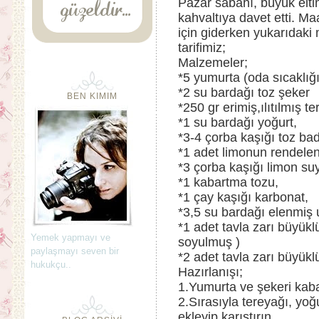
Pazar sabahı, büyük elti
kahvaltıya davet etti. M
için giderken yukarıdaki
tarifimiz;
Malzemeler;
*5 yumurta (oda sıcaklığ
*2 su bardağı toz şeker
BEN KIMIM
*250 gr erimiş,ılıtılmış te
*1 su bardağı yoğurt,
*3-4 çorba kaşığı toz ba
*1 adet limonun rendele
*3 çorba kaşığı limon su
*1 kabartma tozu,
*1 çay kaşığı karbonat,
*3,5 su bardağı elenmiş 
*1 adet tavla zarı büyükl
Yemek yapmayı ve
soyulmuş )
paylaşmayı seven bir
*2 adet tavla zarı büyü
hukukçu..
Hazırlanışı;
1.Yumurta ve şekeri kaba
2.Sırasıyla tereyağı, yo
ekleyip karıştırın.