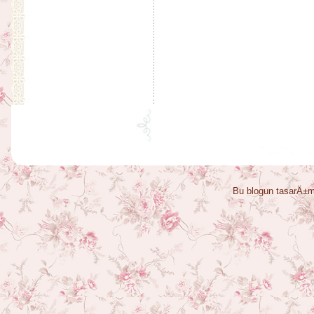
Bu blogun tasarÄ±