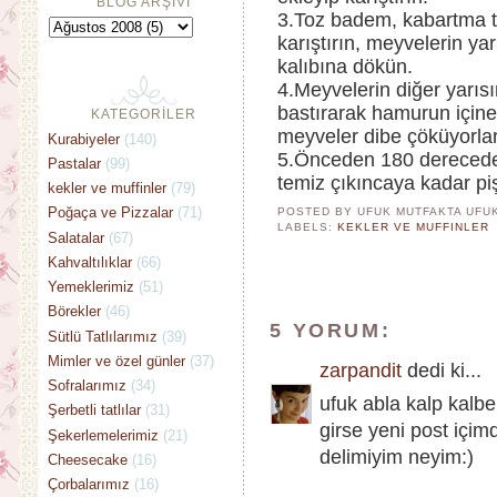
BLOG ARŞİVİ
3.Toz badem, kabartma t
karıştırın, meyvelerin ya
kalıbına dökün.
4.Meyvelerin diğer yarıs
bastırarak hamurun içine
KATEGORİLER
meyveler dibe çöküyorlar
Kurabiyeler
(140)
5.Önceden 180 derecede ı
Pastalar
(99)
temiz çıkıncaya kadar pişi
kekler ve muffinler
(79)
Poğaça ve Pizzalar
(71)
POSTED BY UFUK MUTFAKTA
UFU
LABELS:
KEKLER VE MUFFINLER
Salatalar
(67)
Kahvaltılıklar
(66)
Yemeklerimiz
(51)
Börekler
(46)
5 YORUM:
Sütlü Tatlılarımız
(39)
Mimler ve özel günler
(37)
zarpandit
dedi ki...
Sofralarımız
(34)
ufuk abla kalp kalb
Şerbetli tatlılar
(31)
girse yeni post içim
Şekerlemelerimiz
(21)
delimiyim neyim:)
Cheesecake
(16)
Çorbalarımız
(16)