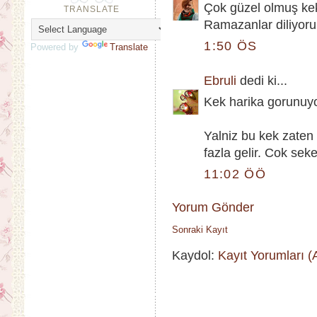
Çok güzel olmuş kek,
TRANSLATE
Ramazanlar diliyorum
1:50 ÖS
Powered by
Translate
Ebruli
dedi ki...
Kek harika gorunuyo
Yalniz bu kek zaten
fazla gelir. Cok sek
11:02 ÖÖ
Yorum Gönder
Sonraki Kayıt
Kaydol:
Kayıt Yorumları 