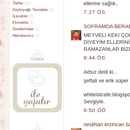
ellerine sağlık..
Tartlar
(12)
Zeytinyağlı Yemekler
(5)
7:27 ÖS
İçecekler
(5)
Ekmekler
(2)
SOFRAMDA BERA
Dondurmalar
(1)
MEYVELİ KEKİ ÇO
Helvalarımız
(1)
DİYEYİM ELLERİN
RAMAZANLAR BİZ
9:44 ÖS
YEMEK
Adsız dedi ki...
şeftali ve erik süper i
whiteistcafe.blogsp
Sevgiyle.
9:50 ÖÖ
neslihan erzincan ö