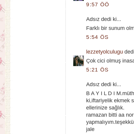
9:57 ÖÖ
Adsız dedi ki...
Farklı bir sunum olm
5:54 ÖS
lezzetyolculugu
dedi 
Çok cici olmuş inasan
5:21 ÖS
Adsız dedi ki...
B A Y I L D I M.müt
ki,iftariyelik ekme
ellerinize sağlık.
ramazan bitti aa n
yapmalıyım.teşekkür
jale