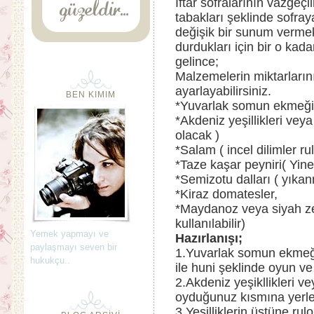
İftar sofralarının vazgeçil
tabakları şeklinde sofraya
değişik bir sunum vermek
durdukları için bir o kad
gelince;
Malzemelerin miktarların
ayarlayabilirsiniz.
BEN KIMIM
*Yuvarlak somun ekmeği
*Akdeniz yeşillikleri vey
olacak )
*Salam ( incel dilimler rul
*Taze kaşar peyniri( Yine 
*Semizotu dalları ( yıkan
*Kiraz domatesler,
*Maydanoz veya siyah ze
kullanılabilir)
Yemek yapmayı ve
Hazırlanışı;
paylaşmayı seven bir
1.Yuvarlak somun ekmeği
hukukçu..
ile huni şeklinde oyun ve
2.Akdeniz yeşikllikleri ve
oyduğunuz kısmına yerleş
3.Yeşilliklerin üstüne rul