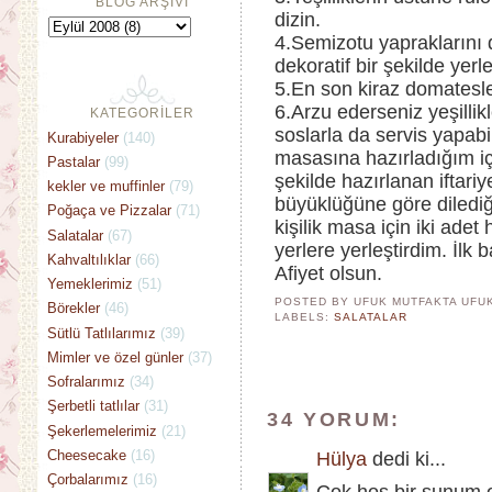
BLOG ARŞİVİ
dizin.
4.Semizotu yapraklarını d
dekoratif bir şekilde yerle
5.En son kiraz domatesler
6.Arzu ederseniz yeşilli
KATEGORİLER
soslarla da servis yapabil
Kurabiyeler
(140)
masasına hazırladığım iç
Pastalar
(99)
şekilde hazırlanan iftar
kekler ve muffinler
(79)
büyüklüğüne göre dilediği
Poğaça ve Pizzalar
(71)
kişilik masa için iki ade
Salatalar
(67)
yerlere yerleştirdim. İlk 
Kahvaltılıklar
(66)
Afiyet olsun.
Yemeklerimiz
(51)
POSTED BY UFUK MUTFAKTA
UFU
Börekler
(46)
LABELS:
SALATALAR
Sütlü Tatlılarımız
(39)
Mimler ve özel günler
(37)
Sofralarımız
(34)
Şerbetli tatlılar
(31)
34 YORUM:
Şekerlemelerimiz
(21)
Cheesecake
(16)
Hülya
dedi ki...
Çorbalarımız
(16)