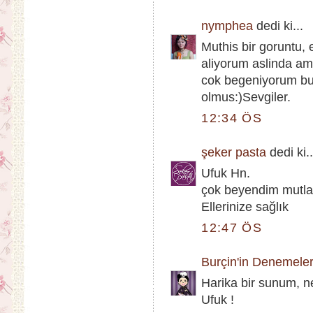
nymphea
dedi ki...
Muthis bir goruntu, e
aliyorum aslinda a
cok begeniyorum bu
olmus:)Sevgiler.
12:34 ÖS
şeker pasta
dedi ki..
Ufuk Hn.
çok beyendim mutl
Ellerinize sağlık
12:47 ÖS
Burçin'in Denemeler
Harika bir sunum, ne
Ufuk !