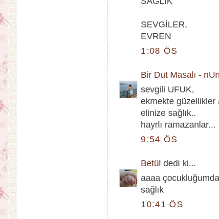
SAĞLIK
SEVGİLER,
EVREN
1:08 ÖS
Bir Dut Masalı - nU
sevgili UFUK,
ekmekte güzellikler 
elinize sağlık..
hayrlı ramazanlar...
9:54 ÖS
Betül
dedi ki...
aaaa çocukluğumda ka
sağlık
10:41 ÖS