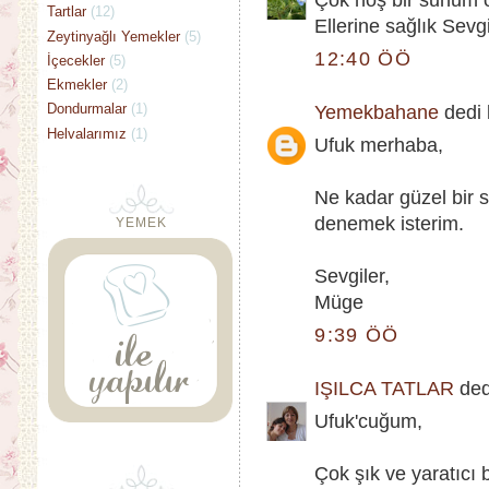
Çok hoş bir sunum 
Tartlar
(12)
Ellerine sağlık Sevgi
Zeytinyağlı Yemekler
(5)
12:40 ÖÖ
İçecekler
(5)
Ekmekler
(2)
Dondurmalar
(1)
Yemekbahane
dedi k
Helvalarımız
(1)
Ufuk merhaba,
Ne kadar güzel bir
denemek isterim.
YEMEK
Sevgiler,
Müge
9:39 ÖÖ
IŞILCA TATLAR
dedi
Ufuk'cuğum,
Çok şık ve yaratıcı