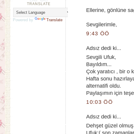
TRANSLATE
Ellerine, gönlüne sa
Powered by
Translate
Sevgilerimle,
9:43 ÖÖ
Adsız dedi ki...
Sevgili Ufuk,
Bayıldım...
Çok yaratıcı , bir o 
Hafta sonu hazırlaya
alternatifi oldu.
Paylaşımın için teşe
10:03 ÖÖ
Adsız dedi ki...
Dehşet güzel olmuş.
Ufuk:( son zamanlar