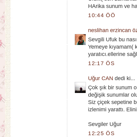
HArika sunum ve ha
10:44 ÖÖ
neslihan erzincan ö
Sevgili Ufuk bu nasıl
Yemeye kıyamam( kı
yaratıcı.ellerine sağ
12:17 ÖS
Uğur CAN
dedi ki...
Çok şık bir sunum o
değişik sunumlar ol
Siz çiçek sepetine 
izlenimi yarattı. Elin
Sevgiler Uğur
12:25 ÖS