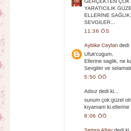
GERÇEKTEN ÇOK 
YARATICILIK GÜZE
ELLERİNE SAĞLIK..
SEVGİLER...
11:36 ÖS
Aybike Ceylan
dedi k
Ufuk'cugum,
Ellerine saglik, ne 
Sevgiler ve selamalr
5:50 ÖÖ
Adsız dedi ki...
sunum çok güzel o
kıyamam ki.ellerine 
8:06 ÖÖ
Semra Altay
dedi ki.