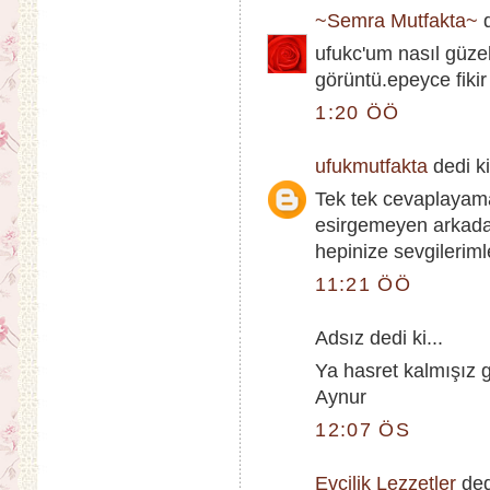
~Semra Mutfakta~
d
ufukc'um nasıl güzel
görüntü.epeyce fikir
1:20 ÖÖ
ufukmutfakta
dedi ki
Tek tek cevaplayam
esirgemeyen arkada
hepinize sevgilerimle
11:21 ÖÖ
Adsız dedi ki...
Ya hasret kalmışız g
Aynur
12:07 ÖS
Evcilik Lezzetler
dedi