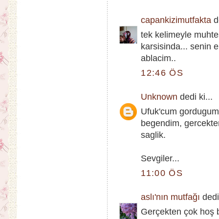
capankizimutfakta
de
tek kelimeyle muhte
karsisinda... senin e
ablacim..
12:46 ÖS
Unknown
dedi ki...
Ufuk'cum gordugum e
begendim, gercekten
saglik.
Sevgiler...
11:00 ÖS
aslı'nın mutfağı
dedi 
Gerçekten çok hoş bi