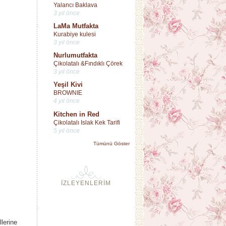
Yalancı Baklava
3 yıl önce
LaMa Mutfakta
Kurabiye kulesi
3 yıl önce
Nurlumutfakta
Çikolatalı &Fındıklı Çörek
3 yıl önce
Yeşil Kivi
BROWNIE
4 yıl önce
Kitchen in Red
Çikolatalı Islak Kek Tarifi
5 yıl önce
Tümünü Göster
İZLEYENLERİM
lerine