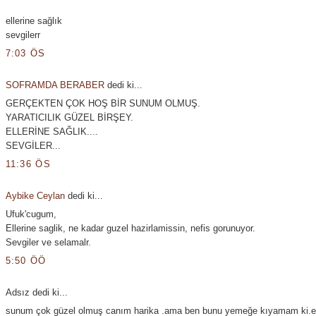
ellerine sağlık
sevgilerr
7:03 ÖS
SOFRAMDA BERABER
dedi ki...
GERÇEKTEN ÇOK HOŞ BİR SUNUM OLMUŞ.
YARATICILIK GÜZEL BİRŞEY.
ELLERİNE SAĞLIK....
SEVGİLER...
11:36 ÖS
Aybike Ceylan
dedi ki...
Ufuk'cugum,
Ellerine saglik, ne kadar guzel hazirlamissin, nefis gorunuyor.
Sevgiler ve selamalr.
5:50 ÖÖ
Adsız dedi ki...
sunum çok güzel olmuş canım harika .ama ben bunu yemeğe kıyamam ki.el