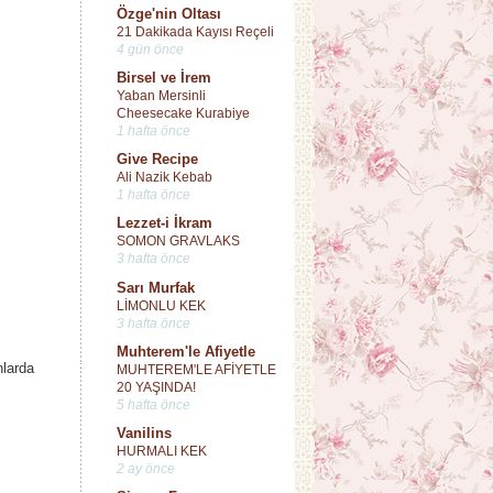
Özge'nin Oltası
21 Dakikada Kayısı Reçeli
4 gün önce
Birsel ve İrem
Yaban Mersinli
Cheesecake Kurabiye
1 hafta önce
Give Recipe
Ali Nazik Kebab
1 hafta önce
Lezzet-i İkram
SOMON GRAVLAKS
3 hafta önce
Sarı Murfak
LİMONLU KEK
3 hafta önce
Muhterem'le Afiyetle
larda
MUHTEREM'LE AFİYETLE
20 YAŞINDA!
5 hafta önce
Vanilins
HURMALI KEK
2 ay önce