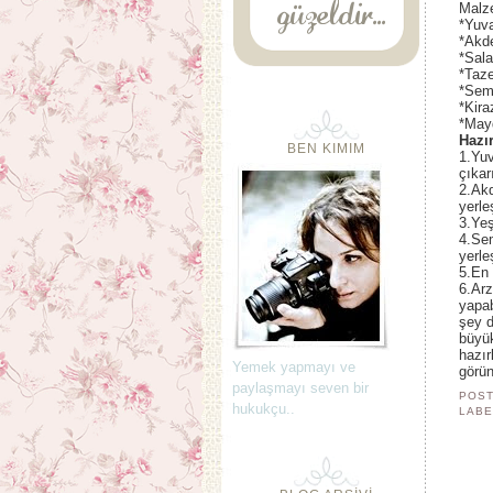
Malze
*Yuv
*Akde
*Sala
*Taze
*Semi
*Kira
*Mayd
Hazır
BEN KIMIM
1.Yuv
çıkar
2.Akd
yerleş
3.Yeş
4.Sem
yerleş
5.En 
6.Arz
yapab
şey d
büyük
hazır
Yemek yapmayı ve
görün
paylaşmayı seven bir
POST
hukukçu..
LABE