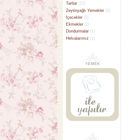
Tartlar
(12)
Zeytinyağlı Yemekler
(5)
İçecekler
(5)
Ekmekler
(2)
Dondurmalar
(1)
Helvalarımız
(1)
YEMEK