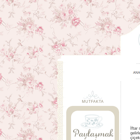
MUTFAKTA
İftar
gelir
çiçek