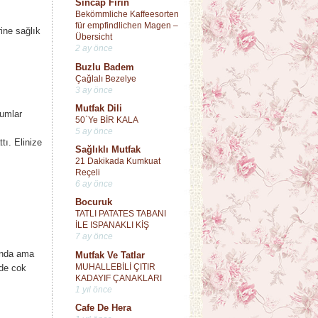
Sincap Fırın
Bekömmliche Kaffeesorten
für empfindlichen Magen –
ine sağlık
Übersicht
2 ay önce
Buzlu Badem
Çağlalı Bezelye
3 ay önce
Mutfak Dili
numlar
50`Ye BİR KALA
5 ay önce
ı. Elinize
Sağlıklı Mutfak
21 Dakikada Kumkuat
Reçeli
6 ay önce
Bocuruk
TATLI PATATES TABANI
İLE ISPANAKLI KİŞ
7 ay önce
linda ama
Mutfak Ve Tatlar
MUHALLEBİLİ ÇITIR
de cok
KADAYIF ÇANAKLARI
1 yıl önce
Cafe De Hera