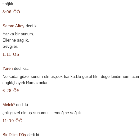
sağlık
8:06 ÖÖ
Semra Altay
dedi ki...
Harika bir sunum.
Ellerine sağlık.
Sevgiler.
1:11 ÖS
Yaren
dedi ki...
Ne kadar güzel sunum olmus,cok harika.Bu güzel fikri degerlendirmem lazim
saglik,hayirli Ramazanlar.
6:28 ÖS
Melek*
dedi ki...
çok güzel olmuş sunumu ... emeğine sağlık
11:09 ÖÖ
Bir Dilim Düş
dedi ki...