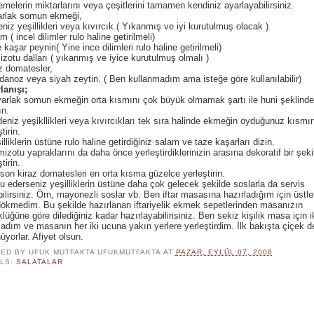
melerin miktarlarını veya çeşitlerini tamamen kendiniz ayarlayabilirsiniz.
arlak somun ekmeği,
niz yeşillikleri veya kıvırcık.( Yıkanmış ve iyi kurutulmuş olacak )
m ( incel dilimler rulo haline getirilmeli)
 kaşar peyniri( Yine ince dilimleri rulo haline getirilmeli)
zotu dalları ( yıkanmış ve iyice kurutulmuş olmalı )
z domatesler,
anoz veya siyah zeytin. ( Ben kullanmadım ama isteğe göre kullanılabilir)
lanışı;
arlak somun ekmeğin orta kısmını çok büyük olmamak şartı ile huni şeklind
ın.
eniz yeşikllikleri veya kıvırcıkları tek sıra halinde ekmeğin oyduğunuz kısmı
tirin.
illiklerin üstüne rulo haline getirdiğiniz salam ve taze kaşarları dizin.
izotu yapraklarını da daha önce yerleştirdiklerinizin arasına dekoratif bir şeki
tirin.
son kiraz domatesleri en orta kısma güzelce yerleştirin.
u ederseniz yeşilliklerin üstüne daha çok gelecek şekilde soslarla da servis
ilirsiniz. Örn, mayonezli soslar vb. Ben iftar masasına hazırladığım için üstler
ökmedim. Bu şekilde hazırlanan iftariyelik ekmek sepetlerinden masanızın
lüğüne göre dilediğiniz kadar hazırlayabilirisiniz. Ben sekiz kişilik masa için i
ladım ve masanın her iki ucuna yakın yerlere yerleştirdim. İlk bakışta çiçek d
üyorlar. Afiyet olsun.
ED BY UFUK MUTFAKTA
UFUKMUTFAKTA
AT
PAZAR, EYLÜL 07, 2008
LS:
SALATALAR