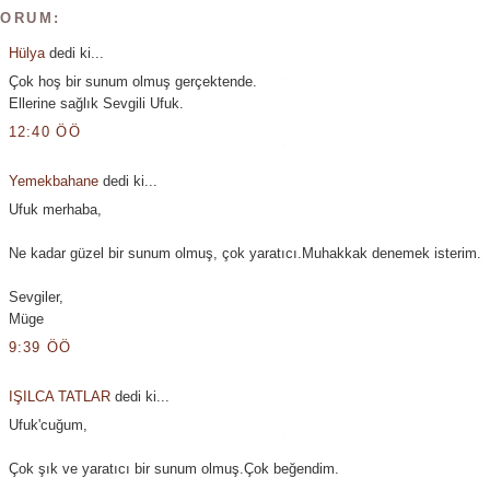
YORUM:
Hülya
dedi ki...
Çok hoş bir sunum olmuş gerçektende.
Ellerine sağlık Sevgili Ufuk.
12:40 ÖÖ
Yemekbahane
dedi ki...
Ufuk merhaba,
Ne kadar güzel bir sunum olmuş, çok yaratıcı.Muhakkak denemek isterim.
Sevgiler,
Müge
9:39 ÖÖ
IŞILCA TATLAR
dedi ki...
Ufuk'cuğum,
Çok şık ve yaratıcı bir sunum olmuş.Çok beğendim.