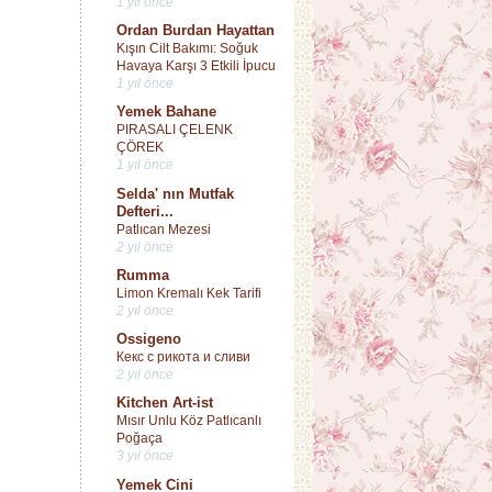
1 yıl önce
Ordan Burdan Hayattan
Kışın Cilt Bakımı: Soğuk
Havaya Karşı 3 Etkili İpucu
1 yıl önce
Yemek Bahane
PIRASALI ÇELENK
ÇÖREK
1 yıl önce
Selda' nın Mutfak
Defteri...
Patlıcan Mezesi
2 yıl önce
Rumma
Limon Kremalı Kek Tarifi
2 yıl önce
Ossigeno
Кекс с рикота и сливи
2 yıl önce
Kitchen Art-ist
Mısır Unlu Köz Patlıcanlı
Poğaça
3 yıl önce
Yemek Cini