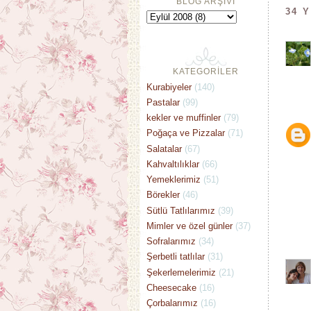
BLOG ARŞİVİ
34 
KATEGORİLER
Kurabiyeler
(140)
Pastalar
(99)
kekler ve muffinler
(79)
Poğaça ve Pizzalar
(71)
Salatalar
(67)
Kahvaltılıklar
(66)
Yemeklerimiz
(51)
Börekler
(46)
Sütlü Tatlılarımız
(39)
Mimler ve özel günler
(37)
Sofralarımız
(34)
Şerbetli tatlılar
(31)
Şekerlemelerimiz
(21)
Cheesecake
(16)
Çorbalarımız
(16)