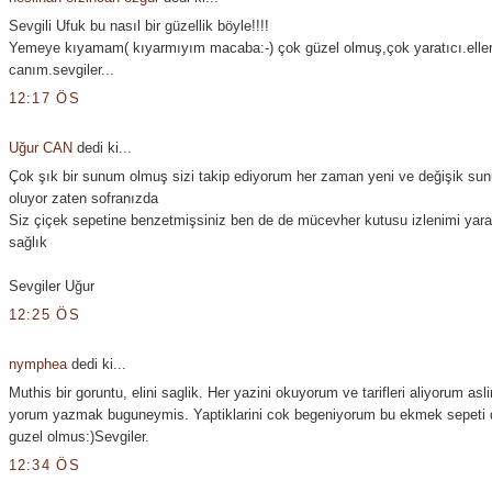
Sevgili Ufuk bu nasıl bir güzellik böyle!!!!
Yemeye kıyamam( kıyarmıyım macaba:-) çok güzel olmuş,çok yaratıcı.eller
canım.sevgiler...
12:17 ÖS
Uğur CAN
dedi ki...
Çok şık bir sunum olmuş sizi takip ediyorum her zaman yeni ve değişik su
oluyor zaten sofranızda
Siz çiçek sepetine benzetmişsiniz ben de de mücevher kutusu izlenimi yaratt
sağlık
Sevgiler Uğur
12:25 ÖS
nymphea
dedi ki...
Muthis bir goruntu, elini saglik. Her yazini okuyorum ve tarifleri aliyorum as
yorum yazmak buguneymis. Yaptiklarini cok begeniyorum bu ekmek sepeti 
guzel olmus:)Sevgiler.
12:34 ÖS