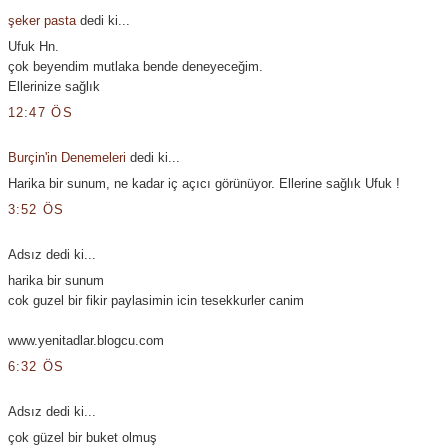
şeker pasta
dedi ki...
Ufuk Hn.
çok beyendim mutlaka bende deneyeceğim.
Ellerinize sağlık
12:47 ÖS
Burçin'in Denemeleri
dedi ki...
Harika bir sunum, ne kadar iç açıcı görünüyor. Ellerine sağlık Ufuk !
3:52 ÖS
Adsız dedi ki...
harika bir sunum
cok guzel bir fikir paylasimin icin tesekkurler canim
www.yenitadlar.blogcu.com
6:32 ÖS
Adsız dedi ki...
çok güzel bir buket olmuş