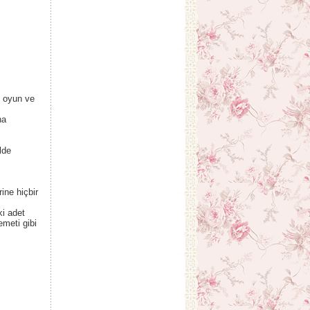
e oyun ve
na
lde
ine hiçbir
ki adet
emeti gibi