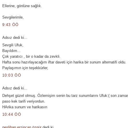
Ellerine, gönlüne sağlık.
Sevgilerimle,
9:43 ÖÖ
Adsız dedi ki...
Sevgili Ufuk,
Bayıldım...
Çok yaratıcı , bir o kadar da zevkli.
Hafta sonu hazırlayacağım iftar daveti için harika bir sunum alternatifi oldu.
Paylaşımın için teşekkürler,
10:03 ÖÖ
Adsız dedi ki...
Dehşet güzel olmuş. Özlemişim senin bu tarz sunumlarını Ufuk:( son zaman
paso kek tarifi veriyordun.
HArika sunum ve harikasın
10:44 ÖÖ
neslihan erzincan özgür
dedi ki...