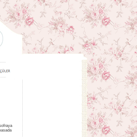
 sofraya
 masada