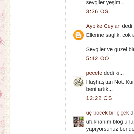
sevgiler yeşim...
3:26 ÖS
Aybike Ceylan
dedi k
Ellerine saglik, co
Sevgiler ve guzel bir
5:42 ÖÖ
pecete
dedi ki...
Haşhaş'tan Not: Kura
beni artık...
12:22 ÖS
üç böcek bir çiçek
de
ufukhanım blog unu
yapıyorsunuz bende