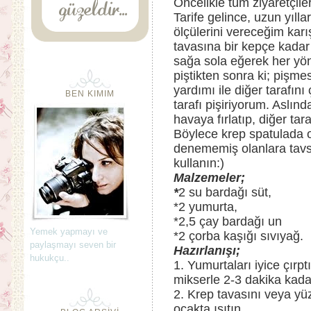
Öncelikle tüm ziyaretçile
Tarife gelince, uzun yıll
ölçülerini vereceğim kar
tavasına bir kepçe kadar
sağa sola eğerek her yöne
piştikten sonra ki; pişmes
yardımı ile diğer tarafını
BEN KIMIM
tarafı pişiriyorum. Aslın
havaya fırlatıp, diğer ta
Böylece krep spatulada 
denememiş olanlara tavs
kullanın:)
Malzemeler;
*
2 su bardağı süt,
*2 yumurta,
*2,5 çay bardağı un
Yemek yapmayı ve
*2 çorba kaşığı sıvıyağ.
paylaşmayı seven bir
Hazırlanışı;
hukukçu..
1. Yumurtaları iyice çırp
mikserle 2-3 dakika kadar
2. Krep tavasını veya yü
ocakta ısıtın.