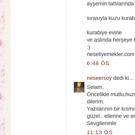
ayşemin tatlılarınd
sırasıyla kuzu kurab
kurabiye evine
ve aslında herşeye 
:)
neseliyemekler.com
6:48 ÖS
neseersoy
dedi ki...
Selam,
Öncelikle mutlu,huzur
dilerim.
Yazılarının bir kısm
güzel , ellerine ve 
Sevgilerimle
11:13 ÖS