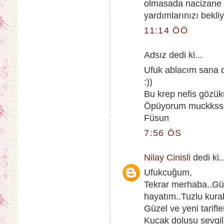
olmasada nacizane 
yardımlarınızı bekli
11:14 ÖÖ
Adsız dedi ki...
Ufuk ablacım sana da 
:))
Bu krep nefis gözük
Öpüyorum muckkss
Füsun
7:56 ÖS
Nilay Cinisli
dedi ki..
Ufukcuğum,
Tekrar merhaba..Gü
hayatım..Tuzlu kurab
Güzel ve yeni tarifl
Kucak dolusu sevgil