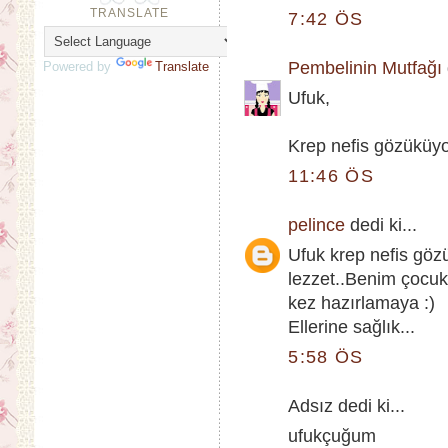
TRANSLATE
7:42 ÖS
Pembelinin Mutfağı
Powered by
Translate
Ufuk,
Krep nefis gözüküyor
11:46 ÖS
pelince
dedi ki...
Ufuk krep nefis gözü
lezzet..Benim çocu
kez hazırlamaya :)
Ellerine sağlık...
5:58 ÖS
Adsız dedi ki...
ufukçuğum