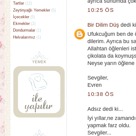
ayrıca sunumda çok 
Tartlar
(12)
10:25 ÖS
Zeytinyağlı Yemekler
(5)
İçecekler
(5)
Ekmekler
(2)
Bir Dilim Düş
dedi ki
Dondurmalar
(1)
Ufukcuğum ben de ön
Helvalarımız
(1)
dilerim. Ayrıca bu s
Allahtan öğlenleri i
çikolata da koymuşsu
YEMEK
Neyse yarın öğlene 
Sevgiler,
Evren
10:38 ÖS
Adsız dedi ki...
İyi yıllar,ne zaman
yapmak farz oldu.
Sevgiler...