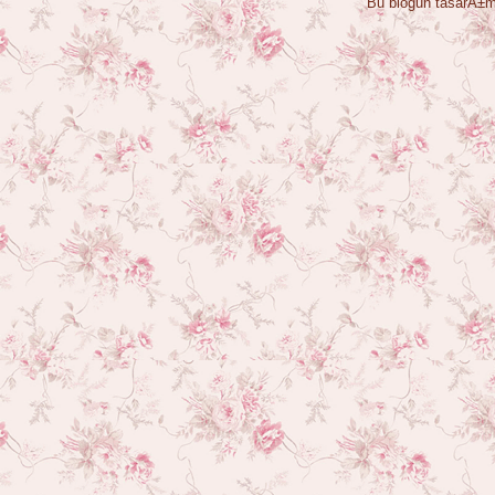
Bu blogun tasarÄ±