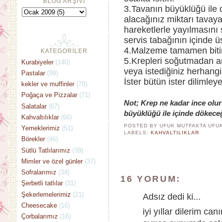
BLOG ARŞİVİ
3.Tavanın büyüklüğü ile 
alacağınız miktarı tavaya
hareketlerle yayılmasını 
servis tabağının içinde üs
4.Malzeme tamamen bitin
KATEGORİLER
5.Krepleri soğutmadan ar
Kurabiyeler
(140)
veya istediğiniz herhangi 
Pastalar
(99)
İster bütün ister dilimley
kekler ve muffinler
(79)
Poğaça ve Pizzalar
(71)
Not; Krep ne kadar ince olur
Salatalar
(67)
büyüklüğü ile içinde dökeceğ
Kahvaltılıklar
(66)
POSTED BY UFUK MUTFAKTA
UFU
Yemeklerimiz
(51)
LABELS:
KAHVALTILIKLAR
Börekler
(46)
Sütlü Tatlılarımız
(39)
Mimler ve özel günler
(37)
Sofralarımız
(34)
16 YORUM:
Şerbetli tatlılar
(31)
Şekerlemelerimiz
(21)
Adsız dedi ki...
Cheesecake
(16)
iyi yıllar dilerim ca
Çorbalarımız
(16)