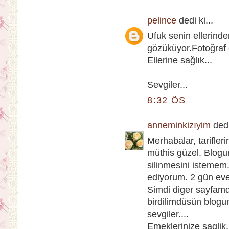
pelince
dedi ki...
Ufuk senin ellerin
gözüküyor.Fotoğraf 
Ellerine sağlık...
Sevgiler...
8:32 ÖS
anneminkizıyim
dedi
Merhabalar, tarifleri
müthis güzel. Blogu
silinmesini istemem
ediyorum. 2 gün evel 
Simdi diger sayfamd
birdilimdüsün blogun
sevgiler....
Emeklerinize saglik..