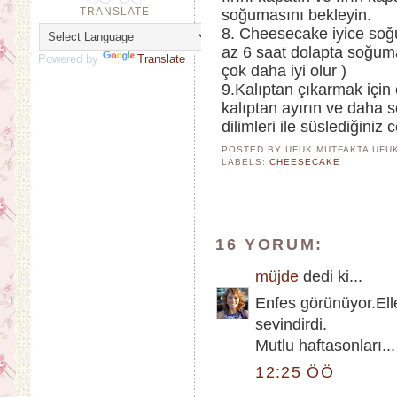
TRANSLATE
soğumasını bekleyin.
8. Cheesecake iyice soğ
az 6 saat dolapta soğuma
Powered by
Translate
çok daha iyi olur )
9.Kalıptan çıkarmak için 
kalıptan ayırın ve daha s
dilimleri ile süslediğiniz
POSTED BY UFUK MUTFAKTA
UFU
LABELS:
CHEESECAKE
16 YORUM:
müjde
dedi ki...
Enfes görünüyor.Elle
sevindirdi.
Mutlu haftasonları...
12:25 ÖÖ