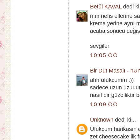
Betül KAVAL
dedi ki.
mm nefis ellerine sa
krema yerine aynı m
acaba sonucu değişt
sevgiler
10:05 ÖÖ
Bir Dut Masalı - nU
ahh ufukcumm :))
sadece uzun uzuuun 
nasıl bir güzelliktir 
10:09 ÖÖ
Unknown
dedi ki...
Ufukcum harikasın 
zet cheesecake ilk f