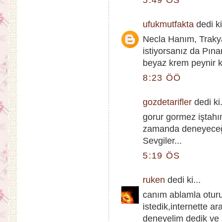
ufukmutfakta
dedi ki
Necla Hanım, Traky
istiyorsanız da Pına
beyaz krem peynir k
8:23 ÖÖ
gozdetarifler
dedi ki.
gorur gormez iştahım
zamanda deneyece
Sevgiler...
5:19 ÖS
ruken
dedi ki...
canım ablamla otur
istedik,internette a
deneyelim dedik ve si