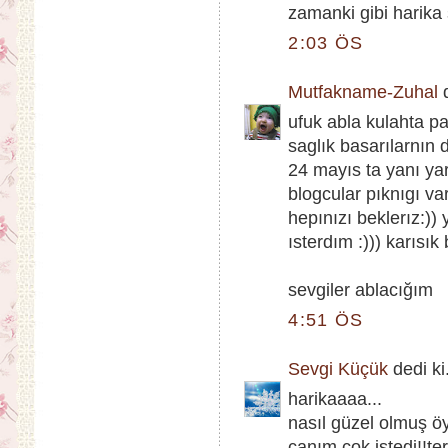
zamanki gibi harika 
2:03 ÖS
Mutfakname-Zuhal
d
ufuk abla kulahta p
saglık basarılarnın 
24 mayıs ta yanı ya
blogcular pıknıgı va
hepınızı beklerız:))
ısterdım :))) karısık 
sevgiler ablacığım
4:51 ÖS
Sevgi Küçük
dedi ki.
harikaaaa...
nasıl güzel olmuş öy
canım çok istedi!!t