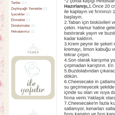
*2 çorba kaşığı Hindistan
Tartlar
(12)
Hazırlanışı,
1.Önce 20 cm'
Zeytinyağlı Yemekler
(5)
ile kaplayın ve fırınınız
İçecekler
(5)
başlayın.
Ekmekler
(2)
2.Taban için bisküvileri 
Dondurmalar
(1)
çekin. Hamur haline gelen
Helvalarımız
(1)
bastırarak yayın ve buz
kadar kaldırın.
3.Krem peynir ile şekeri m
kremayı, limon kabuğu v
YEMEK
tekrar çırpın.
4.Son olarak karışıma yum
çırpmadan karıştırın. En 
5.Buzdolabından çıkaraca
dökün.
6.Cheesecake in çatlamam
su geçirmeyecek şekilde 
içinde su olan ve ısıya da
fırına verin.Yaklaşık olar
7.Cheesecake'in fazla kı
sallanıyor, kenarları sall
fırını kapatın ve fırın ka