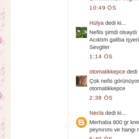
10:49 ÖS
Hülya
dedi ki...
Nefiis şimdi olsaydı
Acıktım galiba işyer
Sevgiler
1:14 ÖS
otomatikkepce
dedi k
Çok nefis görünüyo
otomatikkepce
2:38 ÖS
Necla
dedi ki...
Merhaba 800 gr kre
peynırımı ve hangı 
5:49 ÖS