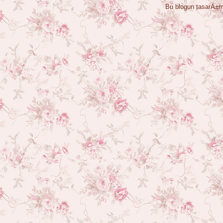
Bu blogun tasarÄ±