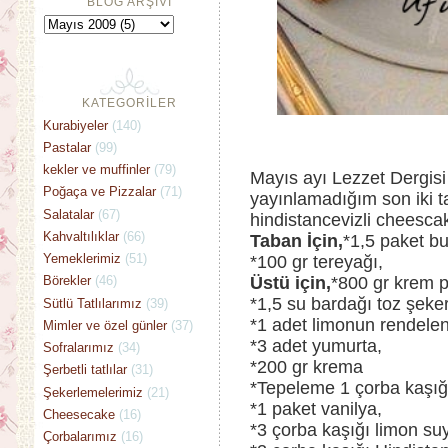
BLOG ARŞİVİ
KATEGORİLER
Kurabiyeler
(140)
Pastalar
(99)
kekler ve muffinler
(79)
Mayıs ayı Lezzet Dergisi 
Poğaça ve Pizzalar
(71)
yayınlamadığım son iki t
Salatalar
(67)
hindistancevizli cheescake 
Kahvaltılıklar
(66)
Taban İçin,
*1,5 paket bu
Yemeklerimiz
(51)
*100 gr tereyağı,
Üstü için,
*800 gr krem p
Börekler
(46)
*1,5 su bardağı toz şeker
Sütlü Tatlılarımız
(39)
*1 adet limonun rendele
Mimler ve özel günler
(37)
*3 adet yumurta,
Sofralarımız
(34)
*200 gr krema
Şerbetli tatlılar
(31)
*Tepeleme 1 çorba kaşığ
Şekerlemelerimiz
(21)
*1 paket vanilya,
Cheesecake
(16)
*3 çorba kaşığı limon su
Çorbalarımız
(16)