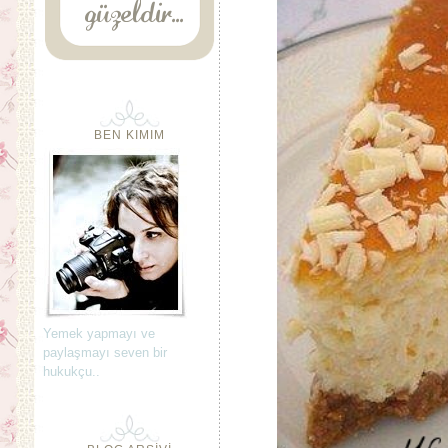
BEN KIMIM
Yemek yapmayı ve
paylaşmayı seven bir
hukukçu..