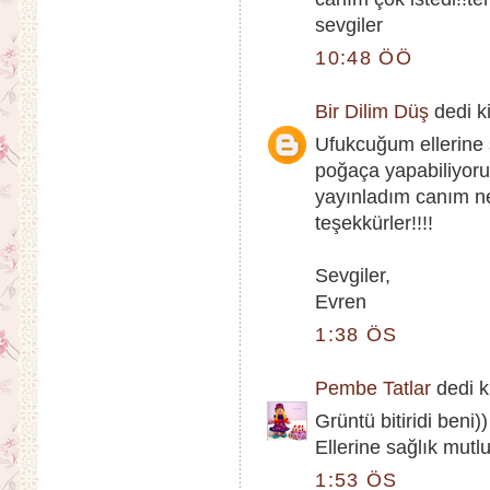
sevgiler
10:48 ÖÖ
Bir Dilim Düş
dedi ki
Ufukcuğum ellerine 
poğaça yapabiliyoru
yayınladım canım ne
teşekkürler!!!!
Sevgiler,
Evren
1:38 ÖS
Pembe Tatlar
dedi ki
Grüntü bitiridi beni))
Ellerine sağlık mutlu
1:53 ÖS