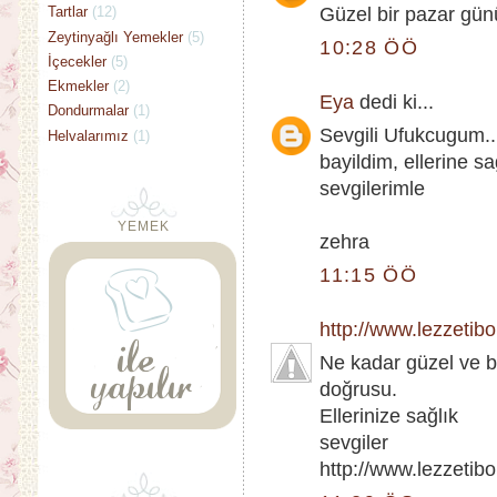
Tartlar
(12)
Güzel bir pazar günü
Zeytinyağlı Yemekler
(5)
10:28 ÖÖ
İçecekler
(5)
Ekmekler
(2)
Eya
dedi ki...
Dondurmalar
(1)
Sevgili Ufukcugum...
Helvalarımız
(1)
bayildim, ellerine sa
sevgilerimle
YEMEK
zehra
11:15 ÖÖ
http://www.lezzetib
Ne kadar güzel ve bi
doğrusu.
Ellerinize sağlık
sevgiler
http://www.lezzetib