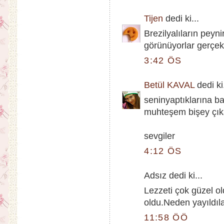
Tijen
dedi ki...
Brezilyalıların pey
görünüyorlar gerçekt
3:42 ÖS
Betül KAVAL
dedi ki.
seninyaptıklarına b
muhteşem bişey çıka
sevgiler
4:12 ÖS
Adsız dedi ki...
Lezzeti çok güzel ol
oldu.Neden yayıldıl
11:58 ÖÖ