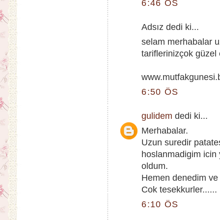
6:46 ÖS
Adsız dedi ki...
selam merhabalar u
tariflerinizçok güzel
www.mutfakgunesi.
6:50 ÖS
gulidem
dedi ki...
Merhabalar.
Uzun suredir patate
hoslanmadigim icin 
oldum.
Hemen denedim ve m
Cok tesekkurler......
6:10 ÖS