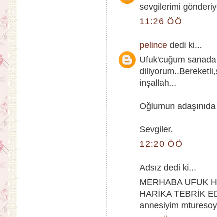
sevgilerimi gönderiy
11:26 ÖÖ
pelince
dedi ki...
Ufuk'cuğum sanada 
diliyorum..Bereketli,
inşallah...
Oğlumun adaşınıda
Sevgiler.
12:20 ÖÖ
Adsız dedi ki...
MERHABA UFUK HN
HARİKA TEBRİK ED
annesiyim mtureso