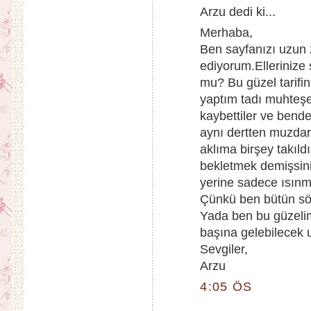
Arzu dedi ki...
Merhaba,
Ben sayfanızı uzun 
ediyorum.Ellerinize
mu? Bu güzel tarifin
yaptım tadı muhteşe
kaybettiler ve bende
aynı dertten muzdar
aklıma birşey takıldı
bekletmek demişsiniz
yerine sadece ısınm
Çünkü ben bütün söyl
Yada ben bu güzelim
başına gelebilecek uf
Sevgiler,
Arzu
4:05 ÖS