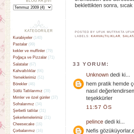
BLOG ARŞİVİ
beklettikten sonra, sıcak
KATEGORİLER
POSTED BY UFUK MUTFAKTA
UFU
LABELS:
KAHVALTILIKLAR
,
SALAT
Kurabiyeler
(140)
Pastalar
(99)
kekler ve muffinler
(79)
Poğaça ve Pizzalar
(71)
33 YORUM:
Salatalar
(67)
Kahvaltılıklar
(66)
Unknown
dedi ki...
Yemeklerimiz
(51)
hem pratik hemde ço
Börekler
(46)
nasıl değerlendirs
Sütlü Tatlılarımız
(39)
Mimler ve özel günler
(37)
teşekkürler
Sofralarımız
(34)
11:57 ÖS
Şerbetli tatlılar
(31)
Şekerlemelerimiz
(21)
pelince
dedi ki...
Cheesecake
(16)
Nefis gözüküyorlar,el
Çorbalarımız
(16)