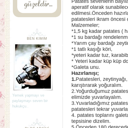
Patates sevenlerin bayıl
aperatif olarak sunabilec
edilmesi.Önceden hazırla
patatesleri ikram öncesi çı
Malzemeler;
*1,5 kg kadar patates ( h
*1 su bardağı rendelenmi
BEN KIMIM
*Yarım çay bardağı zeyti
*1 tatlı kaşığı köri,
*yeteri kadar tuz, karabi
* Yeteri kadar küp küp d
*Galeta unu.
Hazırlanışı;
1.
Patatesleri, zeytinyağı
karıştırarak yoğuralım.
2.Yoğurduğumuz patatesl
Yemek yapmayı ve
elimizde yuvarlayalım.
paylaşmayı seven bir
3.Yuvarladığımız patatesl
hukukçu..
patatesleri tekrar yuvar
4. patates toplarını gale
tepsisine dizelim.
5.Önceden 180 derecede ı