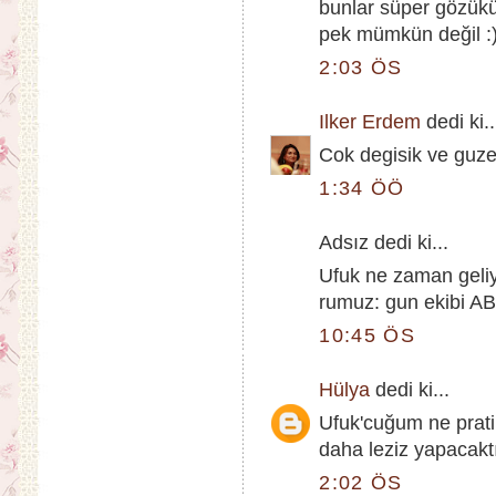
bunlar süper gözükü
pek mümkün değil :
2:03 ÖS
Ilker Erdem
dedi ki..
Cok degisik ve guz
1:34 ÖÖ
Adsız dedi ki...
Ufuk ne zaman geliy
rumuz: gun ekibi A
10:45 ÖS
Hülya
dedi ki...
Ufuk'cuğum ne pratik
daha leziz yapacakt
2:02 ÖS