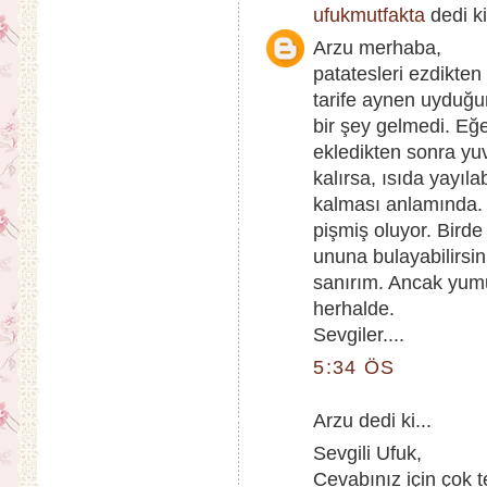
ufukmutfakta
dedi ki
Arzu merhaba,
patatesleri ezdikten
tarife aynen uyduğ
bir şey gelmedi. Eğe
ekledikten sonra yu
kalırsa, ısıda yayıl
kalması anlamında. 
pişmiş oluyor. Bird
ununa bulayabilirsi
sanırım. Ancak yumur
herhalde.
Sevgiler....
5:34 ÖS
Arzu dedi ki...
Sevgili Ufuk,
Cevabınız için çok t