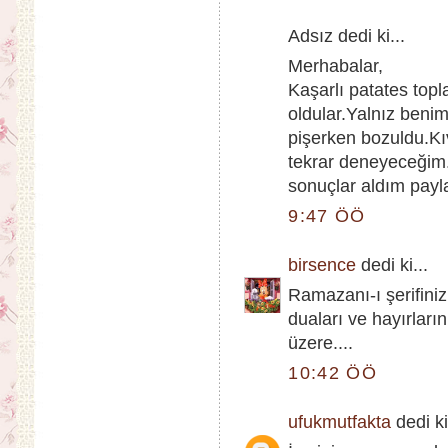
Adsız dedi ki...
Merhabalar,
Kaşarlı patates topl
oldular.Yalnız benim
pişerken bozuldu.
tekrar deneyeceğim.
sonuçlar aldım payl
9:47 ÖÖ
birsence
dedi ki...
Ramazanı-ı şerifini
duaları ve hayırları
üzere....
10:42 ÖÖ
ufukmutfakta
dedi ki