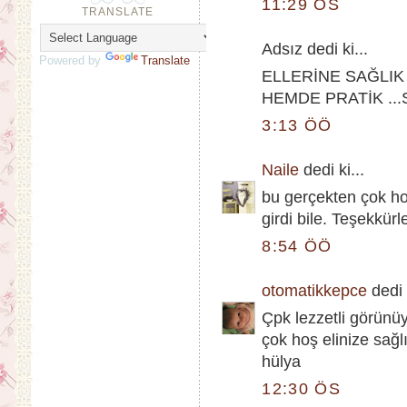
11:29 ÖS
TRANSLATE
Adsız dedi ki...
Powered by
Translate
ELLERİNE SAĞLI
HEMDE PRATİK ..
3:13 ÖÖ
Naile
dedi ki...
bu gerçekten çok hoş
girdi bile. Teşekkürle
8:54 ÖÖ
otomatikkepce
dedi k
Çpk lezzetli görünü
çok hoş elinize sağl
hülya
12:30 ÖS