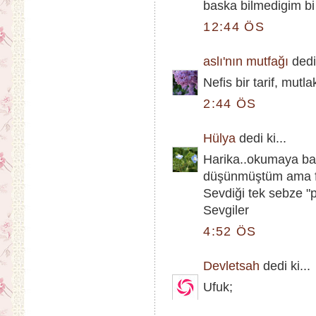
baska bilmedigim bi
12:44 ÖS
aslı'nın mutfağı
dedi 
Nefis bir tarif, mut
2:44 ÖS
Hülya
dedi ki...
Harika..okumaya ba
düşünmüştüm ama fı
Sevdiği tek sebze "p
Sevgiler
4:52 ÖS
Devletsah
dedi ki...
Ufuk;