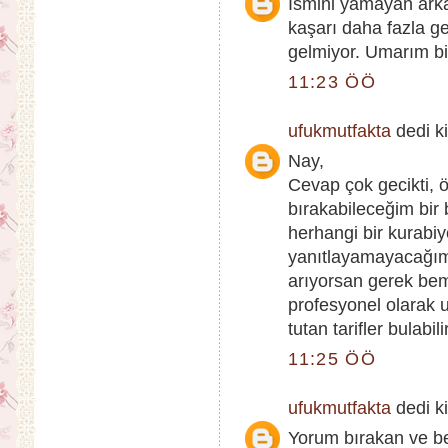
İsmini yamayan ark
kaşarı daha fazla ge
gelmiyor. Umarım bir
11:23 ÖÖ
ufukmutfakta
dedi ki
Nay,
Cevap çok gecikti, 
bırakabileceğim bi
herhangi bir kurabiy
yanıtlayamayacağım.
arıyorsan gerek be
profesyonel olarak
tutan tarifler bulabil
11:25 ÖÖ
ufukmutfakta
dedi ki
Yorum bırakan ve be