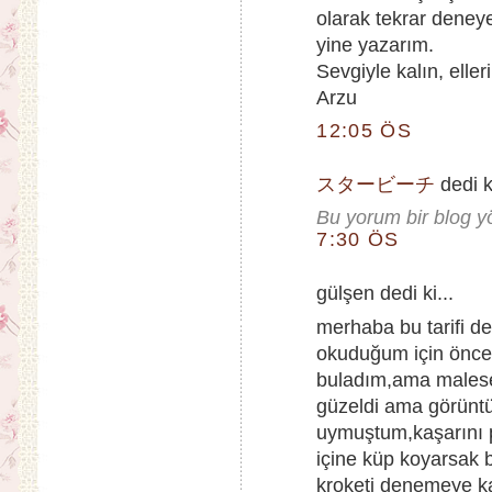
olarak tekrar deney
yine yazarım.
Sevgiyle kalın, eller
Arzu
12:05 ÖS
スタービーチ
dedi ki
Bu yorum bir blog yön
7:30 ÖS
gülşen dedi ki...
merhaba bu tarifi d
okuduğum için önce
buladım,ama malesef
güzeldi ama görüntü
uymuştum,kaşarını 
içine küp koyarsak b
kroketi denemeye ka