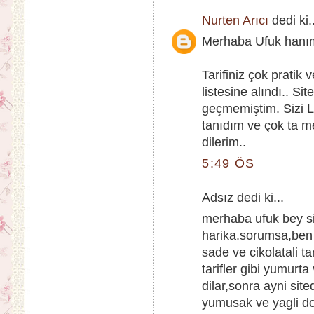
Nurten Arıcı
dedi ki.
Merhaba Ufuk hanı
Tarifiniz çok pratik
listesine alındı.. S
geçmemiştim. Sizi Le
tanıdım ve çok ta m
dilerim..
5:49 ÖS
Adsız dedi ki...
merhaba ufuk bey si
harika.sorumsa,ben
sade ve cikolatali 
tarifler gibi yumurt
dilar,sonra ayni sit
yumusak ve yagli 