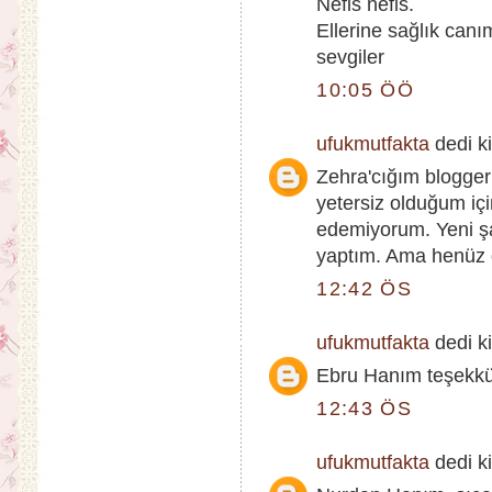
Nefis nefis.
Ellerine sağlık canı
sevgiler
10:05 ÖÖ
ufukmutfakta
dedi ki
Zehra'cığım blogge
yetersiz olduğum içi
edemiyorum. Yeni şab
yaptım. Ama henüz
12:42 ÖS
ufukmutfakta
dedi ki
Ebru Hanım teşekkür
12:43 ÖS
ufukmutfakta
dedi ki