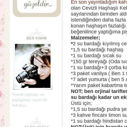
En son yayınladığım kahv
olan Cevizli Haşhaşlı Kek
sayılarından birinden ald
istendiğinden daha fazl
konan haşhaşın fazlalığı
beğenilince yaptığıma p
Malzemeler;
BEN KIMIM
*
2 su bardağı kıyılmış ce
*1,5 su bardağı haşhaş
*1 su bardağı sıcak su
*150 gr tereyağı (Oda sıc
*1 su bardağı+3 çorba ka
*3 paket vanilya ( Ben 1 t
*7 adet yumurta ( ben 5 
*Yarım paket kabartma t
NOT; ben orjinal tarift
Yemek yapmayı ve
su bardağı kadar un ek
paylaşmayı seven bir
Üstü için;
hukukçu..
*1,5 su bardağı pudra şe
*3 kahve fincanı limon s
*1 su bardağı hindistan c