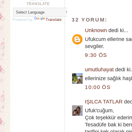
TRANSLATE
32 YORUM:
Powered by
Translate
Unknown
dedi ki...
Ufukcum ellerine sağ
sevgiler.
9:30 ÖS
umutluhayat
dedi ki.
ellerinize sağlık haş
10:00 ÖS
IŞILCA TATLAR
dedi
Ufuk'cuğum,
Çok teşekkür ederi
Tesadüfe bak ki ben
tarifini kek olarak 