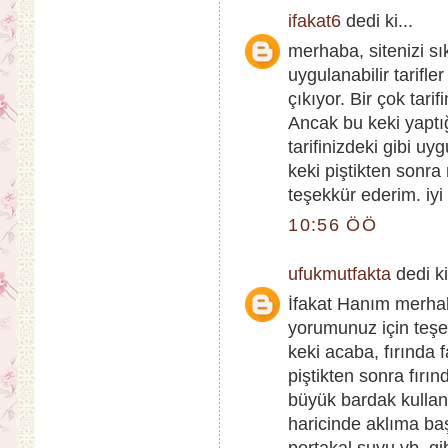
ifakat6
dedi ki...
merhaba, sitenizi s
uygulanabilir tarifle
çıkıyor. Bir çok tari
Ancak bu keki yaptı
tarifinizdeki gibi 
keki piştikten sonra
teşekkür ederim. iyi
10:56 ÖÖ
ufukmutfakta
dedi ki
İfakat Hanım merha
yorumunuz için teşe
keki acaba, fırında 
piştikten sonra fırı
büyük bardak kullana
haricinde aklıma baş