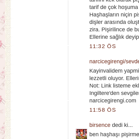
tarif de çok hoşuma 
Haşhaşların niçin p
dişler arasında oluş
zira. Pişirilince de 
Ellerine sağlık deyi
11:32 ÖS
narcicegirengi/sevd
Kayinvalidem yapmi
lezzetli oluyor. Eller
Not: Link listeme ek
Ingiltere'den sevgile
narcicegirengi.com
11:58 ÖS
birsence
dedi ki...
ben haşhaşı pişirme