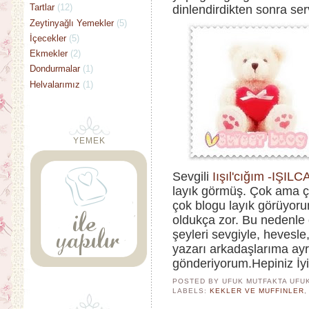
Tartlar
(12)
dinlendirdikten sonra ser
Zeytinyağlı Yemekler
(5)
İçecekler
(5)
Ekmekler
(2)
Dondurmalar
(1)
Helvalarımız
(1)
YEMEK
Sevgili
Iışıl'cığım -IŞIL
layık görmüş. Çok ama ç
çok blogu layık görüyor
oldukça zor. Bu nedenle 
şeyleri sevgiyle, hevesl
yazarı arkadaşlarıma ay
gönderiyorum.Hepiniz İyi 
POSTED BY UFUK MUTFAKTA
UFU
LABELS:
KEKLER VE MUFFINLER