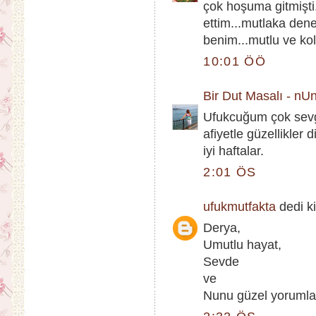
çok hoşuma gitmişti.
ettim...mutlaka den
benim...mutlu ve kol
10:01 ÖÖ
Bir Dut Masalı - nU
Ufukcuğum çok sevg
afiyetle güzellikler d
iyi haftalar.
2:01 ÖS
ufukmutfakta
dedi ki
Derya,
Umutlu hayat,
Sevde
ve
Nunu güzel yorumlar