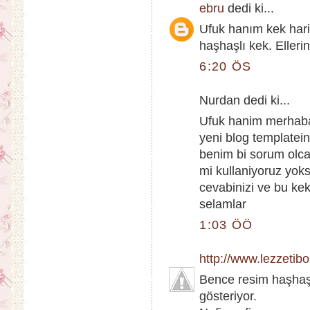
ebru
dedi ki...
Ufuk hanım kek hari
haşhaşlı kek. Ellerin
6:20 ÖS
Nurdan dedi ki...
Ufuk hanim merhaba
yeni blog templateini
benim bi sorum olca
mi kullaniyoruz yoks
cevabinizi ve bu kek
selamlar
1:03 ÖÖ
http://www.lezzetib
Bence resim haşhaşı
gösteriyor.