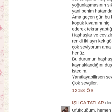
yoğunlaşmasının sık
yani benim hatamd
Ama geçen gün bu ke
köpük kıvamını hiç 
ederek tekrar yaptı
Haşhaşlar ve cevizler
renkli iki ayrı kek 
çok seviyorum ama 
henüz.
Bu durumun haşhaş
kaynaklandığını düş
istedim.
Yanıtlayabilirsen sev
Çok sevgiler,
12:58 ÖS
IŞILCA TATLAR
dedi
Ufukcuğum, hemen ya