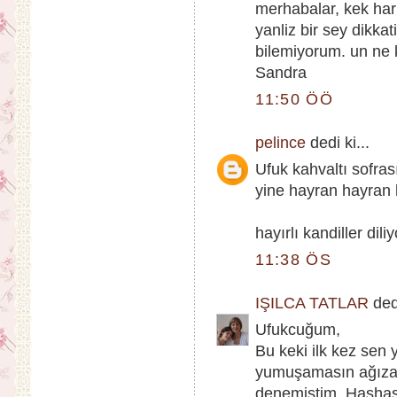
merhabalar, kek ha
yanliz bir sey dikka
bilemiyorum. un ne
Sandra
11:50 ÖÖ
pelince
dedi ki...
Ufuk kahvaltı sofras
yine hayran hayran b
hayırlı kandiller dili
11:38 ÖS
IŞILCA TATLAR
dedi
Ufukcuğum,
Bu keki ilk kez sen
yumuşamasın ağıza ç
denemiştim. Haşhaşl