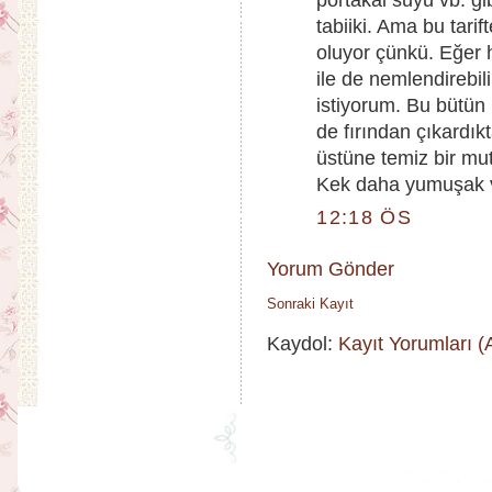
portakal suyu vb. gi
tabiiki. Ama bu tar
oluyor çünkü. Eğer
ile de nemlendirebil
istiyorum. Bu bütün k
de fırından çıkardı
üstüne temiz bir mu
Kek daha yumuşak ve
12:18 ÖS
Yorum Gönder
Sonraki Kayıt
Kaydol:
Kayıt Yorumları 