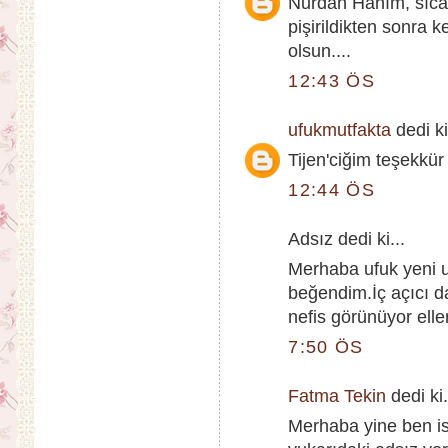
Nurdan Hanım, sıcak 
pişirildikten sonra ke
olsun....
12:43 ÖS
ufukmutfakta
dedi ki
Tijen'ciğim teşekkür
12:44 ÖS
Adsız dedi ki...
Merhaba ufuk yeni u
beğendim.İç açıcı d
nefis görünüyor elle
7:50 ÖS
Fatma Tekin
dedi ki.
Merhaba yine ben is