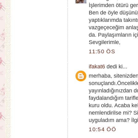
İşlerimden ötürü ge
Ben de öyle düşünü
yaptıklarımda takınt
vazgeçeceğim anlaşı
da. Paylaşımların i
Sevgilerimle,
11:50 ÖS
ifakat6
dedi ki...
merhaba, sitenizden 
sonuçlandı.Öncelikle
yayınladığınızdan d
faydalandığım tarifl
kuru oldu. Acaba kek
nemlendirilse mi? Si
uyguladım ama? İlgin
10:54 ÖÖ