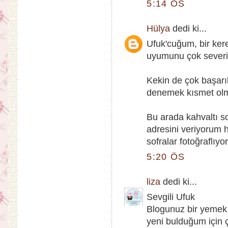
5:14 ÖS
Hülya
dedi ki...
Ufuk'cuğum, bir ke
uyumunu çok severi
Kekin de çok başarı
denemek kısmet ol
Bu arada kahvaltı so
adresini veriyorum 
sofralar fotoğraflıyo
5:20 ÖS
liza
dedi ki...
Sevgili Ufuk
Blogunuz bir yemek k
yeni bulduğum için