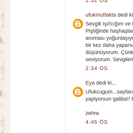
2:32 ÖS
ufukmutfakta
dedi ki
Sevgili Işıl'cığım ve
Piştiğinde haşhaşlar
aroması yoğunlaşıyo
bir kez daha yapar
düşünüyorum. Çünkü 
seviyorum. Sevgileri
2:34 ÖS
Eya
dedi ki...
Ufukcugum...sayfani
yapiyorsun galiba!! 
zehra
4:45 ÖS