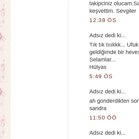
takipciniz olucam.
keşvettim. Sevgiler
12:38 ÖS
Adsız dedi ki...
Tık tık tıııkkk... U
geldiğimde bir heves
Selamlar...
Hülyas
5:49 ÖS
Adsız dedi ki...
ah gonderdikten so
sandra
11:50 ÖÖ
Adsız dedi ki...