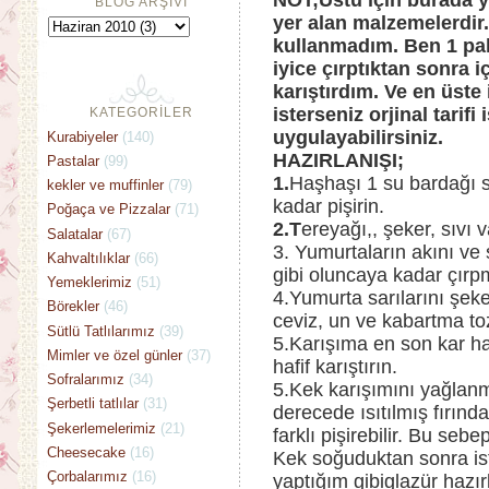
NOT;Üstü için burada 
BLOG ARŞİVİ
yer alan malzemelerdir
kullanmadım. Ben 1 pake
iyice çırptıktan sonra i
karıştırdım. Ve en üste
isterseniz orjinal tarif
KATEGORİLER
uygulayabilirsiniz.
Kurabiyeler
(140)
HAZIRLANIŞI;
Pastalar
(99)
1.
Haşhaşı 1 su bardağı sı
kekler ve muffinler
(79)
kadar pişirin.
Poğaça ve Pizzalar
(71)
2.T
ereyağı,, şeker, sıvı 
Salatalar
(67)
3. Yumurtaların akını ve s
Kahvaltılıklar
(66)
gibi oluncaya kadar çırp
Yemeklerimiz
(51)
4.Yumurta sarılarını şeke
Börekler
(46)
ceviz, un ve kabartma t
Sütlü Tatlılarımız
(39)
5.Karışıma en son kar hal
Mimler ve özel günler
(37)
hafif karıştırın.
Sofralarımız
(34)
5.Kek karışımını yağla
Şerbetli tatlılar
(31)
derecede ısıtılmış fırında
Şekerlemelerimiz
(21)
farklı pişirebilir. Bu seb
Cheesecake
(16)
Kek soğuduktan sonra iste
Çorbalarımız
(16)
yaptığım gibiglazür hazır