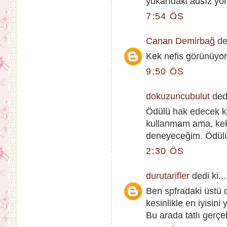
yukarıdaki adsız yo
7:54 ÖS
Canan Demirbağ
ded
Kek nefis görünüyor 
9:50 ÖS
dokuzuncubulut
dedi
Ödülü hak edecek k
kullanmam ama, kek 
deneyeceğim. Ödülün
2:30 ÖS
durutarifler
dedi ki...
Ben spfradaki üstü
kesinlikle en iyisini
Bu arada tatlı ger