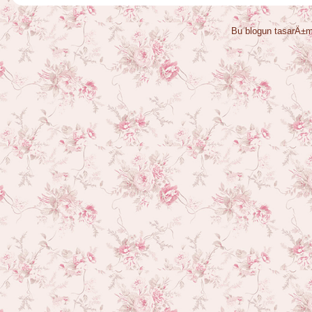
Bu blogun tasarÄ±