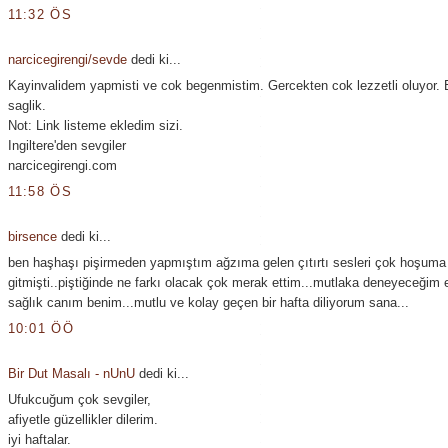
11:32 ÖS
narcicegirengi/sevde
dedi ki...
Kayinvalidem yapmisti ve cok begenmistim. Gercekten cok lezzetli oluyor. E
saglik.
Not: Link listeme ekledim sizi.
Ingiltere'den sevgiler
narcicegirengi.com
11:58 ÖS
birsence
dedi ki...
ben haşhaşı pişirmeden yapmıştım ağzıma gelen çıtırtı sesleri çok hoşuma
gitmişti..piştiğinde ne farkı olacak çok merak ettim...mutlaka deneyeceğim e
sağlık canım benim...mutlu ve kolay geçen bir hafta diliyorum sana...
10:01 ÖÖ
Bir Dut Masalı - nUnU
dedi ki...
Ufukcuğum çok sevgiler,
afiyetle güzellikler dilerim.
iyi haftalar.