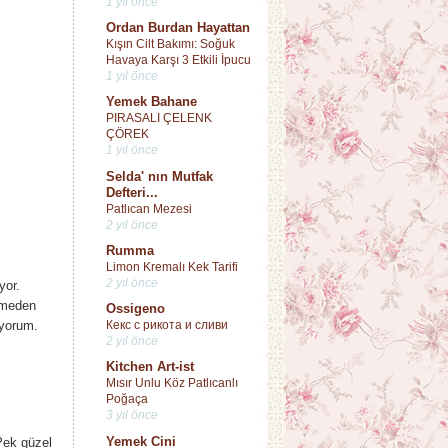
1 yıl önce
Ordan Burdan Hayattan
Kışın Cilt Bakımı: Soğuk
Havaya Karşı 3 Etkili İpucu
1 yıl önce
Yemek Bahane
PIRASALI ÇELENK
ÇÖREK
1 yıl önce
Selda' nın Mutfak
Defteri...
Patlıcan Mezesi
2 yıl önce
Rumma
Limon Kremalı Kek Tarifi
2 yıl önce
yor.
rmeden
Ossigeno
Кекс с рикота и сливи
iyorum.
2 yıl önce
Kitchen Art-ist
Mısır Unlu Köz Patlıcanlı
Poğaça
3 yıl önce
Yemek Cini
Pek güzel