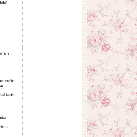
alığı
ar un
elerdir.
su
al tarifi
adar
artma