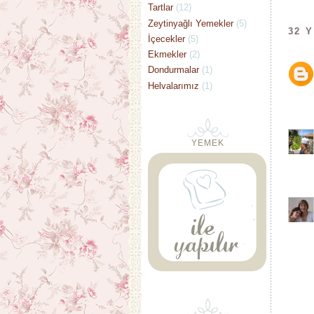
Tartlar
(12)
Zeytinyağlı Yemekler
(5)
32 
İçecekler
(5)
Ekmekler
(2)
Dondurmalar
(1)
Helvalarımız
(1)
YEMEK