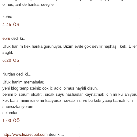
olmus,tarif de harika, sevgiler
zehra
4:45 ÖS
ebru
dedi ki...
Ufuk hanım kek harika görünüyor. Bizim evde çok sevilir haşhaşlı kek. Eller
sağlık
6:20 ÖS
Nurdan dedi ki...
Ufuk hanim merhabalar,
yeni blog templateiniz cok ic acici olmus hayirli olsun,
benim bi sorum olcakti, sicak suyu hashaslari kaynatmak icin mi kullaniyor
kek karisiminin icine mi katiyoruz, cevabinizi ve bu keki yapip tatmak icin
sabirsizlaniyorum
selamlar
1:03 ÖÖ
http://www.lezzetibol.com
dedi ki...