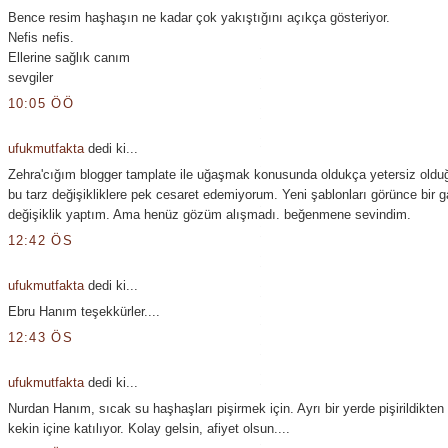
Bence resim haşhaşın ne kadar çok yakıştığını açıkça gösteriyor.
Nefis nefis.
Ellerine sağlık canım
sevgiler
10:05 ÖÖ
ufukmutfakta
dedi ki...
Zehra'cığım blogger tamplate ile uğaşmak konusunda oldukça yetersiz oldu
bu tarz değişikliklere pek cesaret edemiyorum. Yeni şablonları görünce bir g
değişiklik yaptım. Ama henüz gözüm alışmadı. beğenmene sevindim.
12:42 ÖS
ufukmutfakta
dedi ki...
Ebru Hanım teşekkürler....
12:43 ÖS
ufukmutfakta
dedi ki...
Nurdan Hanım, sıcak su haşhaşları pişirmek için. Ayrı bir yerde pişirildikten
kekin içine katılıyor. Kolay gelsin, afiyet olsun....