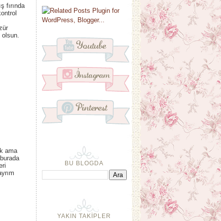
ş fırında
kontrol
zür
 olsun.
ok ama
 burada
BU BLOGDA
eri
ayrım
YAKIN TAKİPLER