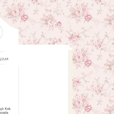
aşlı Kek
srarla