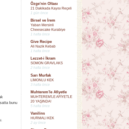
Özge'nin Oltası
21 Dakikada Kayısı Reçeli
1 gün önce
Birsel ve İrem
Yaban Mersinli
Cheesecake Kurabiye
1 hafta önce
Give Recipe
Ali Nazik Kebab
1 hafta önce
Lezzet-i İkram
SOMON GRAVLAKS
2 hafta önce
Sarı Murfak
LİMONLU KEK
3 hafta önce
Muhterem'le Afiyetle
MUHTEREM'LE AFİYETLE
ak
20 YAŞINDA!
rsatta bunu
5 hafta önce
Vanilins
HURMALI KEK
u.
2 ay önce