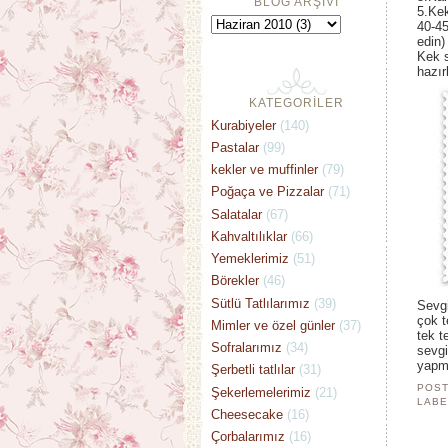
BLOG ARŞİVİ
5.Kek
40-45
edin)
Kek s
hazır
KATEGORİLER
Kurabiyeler
(140)
Pastalar
(99)
kekler ve muffinler
(79)
Poğaça ve Pizzalar
(71)
Salatalar
(67)
Kahvaltılıklar
(66)
Yemeklerimiz
(51)
Börekler
(46)
Sütlü Tatlılarımız
(39)
Sevgi
çok t
Mimler ve özel günler
(37)
tek t
Sofralarımız
(34)
sevgi
yapma
Şerbetli tatlılar
(31)
POST
Şekerlemelerimiz
(21)
LABE
Cheesecake
(16)
Çorbalarımız
(16)