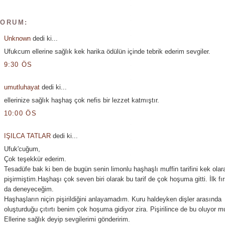
YORUM:
Unknown
dedi ki...
Ufukcum ellerine sağlık kek harika ödülün içinde tebrik ederim sevgiler.
9:30 ÖS
umutluhayat
dedi ki...
ellerinize sağlık haşhaş çok nefis bir lezzet katmıştır.
10:00 ÖS
IŞILCA TATLAR
dedi ki...
Ufuk'cuğum,
Çok teşekkür ederim.
Tesadüfe bak ki ben de bugün senin limonlu haşhaşlı muffin tarifini kek olar
pişirmiştim.Haşhaşı çok seven biri olarak bu tarif de çok hoşuma gitti. İlk fı
da deneyeceğim.
Haşhaşların niçin pişirildiğini anlayamadım. Kuru haldeyken dişler arasında
oluşturduğu çıtırtı benim çok hoşuma gidiyor zira. Pişirilince de bu oluyor m
Ellerine sağlık deyip sevgilerimi gönderirim.