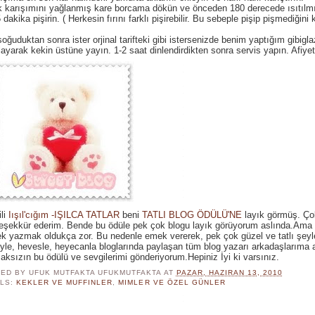
 karışımını yağlanmış kare borcama dökün ve önceden 180 derecede ısıtılmı
 dakika pişirin. ( Herkesin fırını farklı pişirebilir. Bu sebeple pişip pişmediğini 
oğuduktan sonra ister orjinal tarifteki gibi istersenizde benim yaptığım gibigla
layarak kekin üstüne yayın. 1-2 saat dinlendirdikten sonra servis yapın. Afiyet
li
Iışıl'cığım -IŞILCA TATLAR
beni
TATLI BLOG ÖDÜLÜ'NE
layık görmüş. Ç
eşekkür ederim. Bende bu ödüle pek çok blogu layık görüyorum aslında.Ama
ek yazmak oldukça zor. Bu nedenle emek vererek, pek çok güzel ve tatlı şeyl
yle, hevesle, heyecanla bloglarında paylaşan tüm blog yazarı arkadaşlarıma 
ksızın bu ödülü ve sevgilerimi gönderiyorum.Hepiniz İyi ki varsınız.
ED BY UFUK MUTFAKTA
UFUKMUTFAKTA
AT
PAZAR, HAZIRAN 13, 2010
LS:
KEKLER VE MUFFINLER
,
MIMLER VE ÖZEL GÜNLER