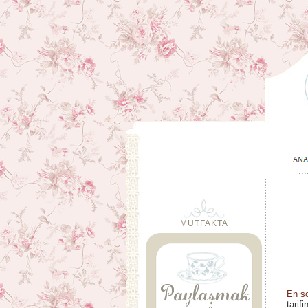
MUTFAKTA
En so
tarif