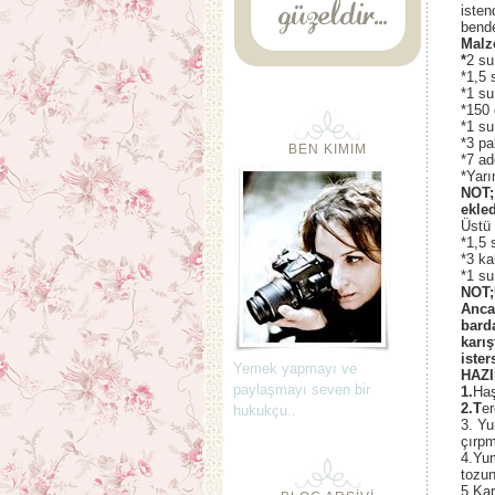
isten
bende
Malz
*
2 su
*1,5 
*1 su
*150 
*1 su
*3 pa
BEN KIMIM
*7 ad
*Yar
NOT; 
ekle
Üstü 
*1,5 
*3 ka
*1 su
NOT;
Anca
barda
karış
ister
Yemek yapmayı ve
HAZI
paylaşmayı seven bir
1.
Haş
2.T
er
hukukçu..
3. Yu
çırpm
4.Yum
tozun
5.Kar