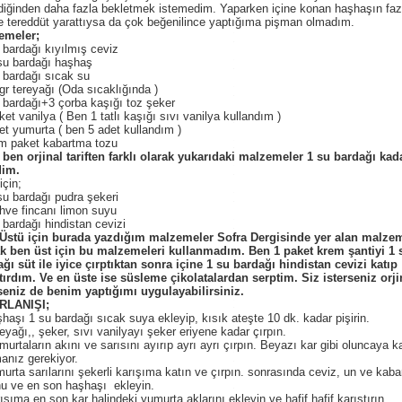
diğinden daha fazla bekletmek istemedim. Yaparken içine konan haşhaşın fazl
 tereddüt yarattıysa da çok beğenilince yaptığıma pişman olmadım.
emeler;
 bardağı kıyılmış ceviz
su bardağı haşhaş
 bardağı sıcak su
gr tereyağı (Oda sıcaklığında )
 bardağı+3 çorba kaşığı toz şeker
ket vanilya ( Ben 1 tatlı kaşığı sıvı vanilya kullandım )
et yumurta ( ben 5 adet kullandım )
ım paket kabartma tozu
ben orjinal tariften farklı olarak yukarıdaki malzemeler 1 su bardağı kad
dim.
için;
su bardağı pudra şekeri
hve fincanı limon suyu
 bardağı hindistan cevizi
Üstü için burada yazdığım malzemeler Sofra Dergisinde yer alan malzem
k ben üst için bu malzemeleri kullanmadım. Ben 1 paket krem şantiyi 1 
ğı süt ile iyice çırptıktan sonra içine 1 su bardağı hindistan cevizi katıp
tırdım. Ve en üste ise süsleme çikolatalardan serptim. Siz isterseniz orjin
seniz de benim yaptığımı uygulayabilirsiniz.
RLANIŞI;
haşı 1 su bardağı sıcak suya ekleyip, kısık ateşte 10 dk. kadar pişirin.
eyağı,, şeker, sıvı vanilyayı şeker eriyene kadar çırpın.
murtaların akını ve sarısını ayırıp ayrı ayrı çırpın. Beyazı kar gibi oluncaya k
anız gerekiyor.
urta sarılarını şekerli karışıma katın ve çırpın. sonrasında ceviz, un ve kab
u ve en son haşhaşı ekleyin.
ışıma en son kar halindeki yumurta aklarını ekleyin ve hafif hafif karıştırın.