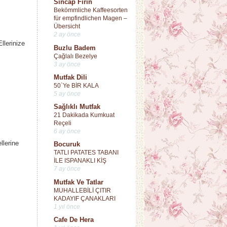
Sincap Fırın
Bekömmliche Kaffeesorten
für empfindlichen Magen –
Übersicht
2 ay önce
llerinize
Buzlu Badem
Çağlalı Bezelye
3 ay önce
Mutfak Dili
50`Ye BİR KALA
5 ay önce
Sağlıklı Mutfak
21 Dakikada Kumkuat
Reçeli
6 ay önce
llerine
Bocuruk
TATLI PATATES TABANI
İLE ISPANAKLI KİŞ
7 ay önce
Mutfak Ve Tatlar
MUHALLEBİLİ ÇITIR
KADAYIF ÇANAKLARI
1 yıl önce
Cafe De Hera