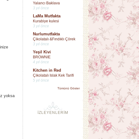
Yalancı Baklava
3 yıl önce
LaMa Mutfakta
Kurabiye kulesi
3 yıl önce
Nurlumutfakta
Çikolatalı &Fındıklı Çörek
3 yıl önce
inize
Yeşil Kivi
BROWNIE
4 yıl önce
Kitchen in Red
Çikolatalı Islak Kek Tarifi
5 yıl önce
Tümünü Göster
uz yoksa
İZLEYENLERİM