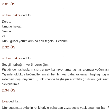
2:01 ÖS
ufukmutfakta
dedi ki...
Derya,
Umutlu hayat,
Sevde
ve
Nunu güzel yorumlarınıza çok teşekkür ederim.
2:32 ÖS
ufukmutfakta
dedi ki...
Sevgili Işıl'cığım ve Birsen'ciğim.
Piştiğinde haşhaşların çıtırtısı pek kalmıyor ama haşhaş aroması yoğunlaşı
Yiyenler oldukça beğendiler ancak ben bir kez daha yaparsam haşhaşı pişi
eklemeyi düşünüyorum. Çünkü bende haşhaşın ağızdaki çıtırtısını çok sev
Sevgilerimle....
2:34 ÖS
Eya
dedi ki...
Ufukcugum...sayfanin renklleriyle bahardan yaza gecis yapiyorsun galiba!! 