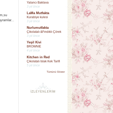
Yalancı Baklava
3 yıl önce
LaMa Mutfakta
im,su
Kurabiye kulesi
yramlar...
3 yıl önce
Nurlumutfakta
Çikolatalı &Fındıklı Çörek
3 yıl önce
Yeşil Kivi
BROWNIE
4 yıl önce
Kitchen in Red
Çikolatalı Islak Kek Tarifi
5 yıl önce
Tümünü Göster
İZLEYENLERİM