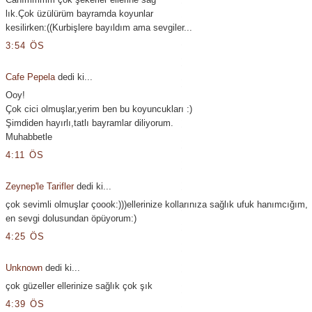
lık.Çok üzülürüm bayramda koyunlar
kesilirken:((Kurbişlere bayıldım ama sevgiler...
3:54 ÖS
Cafe Pepela
dedi ki...
Ooy!
Çok cici olmuşlar,yerim ben bu koyuncukları :)
Şimdiden hayırlı,tatlı bayramlar diliyorum.
Muhabbetle
4:11 ÖS
Zeynep'le Tarifler
dedi ki...
çok sevimli olmuşlar çoook:)))ellerinize kollarınıza sağlık ufuk hanımcığım,
en sevgi dolusundan öpüyorum:)
4:25 ÖS
Unknown
dedi ki...
çok güzeller ellerinize sağlık çok şık
4:39 ÖS