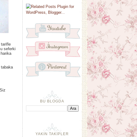
arifle
Bu seferki
 harika
 tabaka
 Siz
BU BLOGDA
YAKIN TAKİPLER