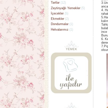
Tartlar
(12)
3.Un
anca
Zeytinyağlı Yemekler
(5)
4. H
İçecekler
(5)
rahat
5.Ha
Ekmekler
(2)
kalı
Dondurmalar
(1)
Taht
bula
Helvalarımız
(1)
ince
Bunu
6. Ke
derec
7.Piş
YEMEK
olsu