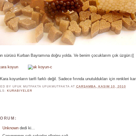
n sürüsü Kurban Bayramına doğru yolda. Ve benim çocuklarım çok üzgün:((
Kara koyunların tarifi farklı değil. Sadece fırında unutuldukları için renkleri kar
ED BY UFUK MUTFAKTA
UFUKMUTFAKTA
AT
ÇARŞAMBA, KASIM 10, 2010
LS:
KURABIYELER
YORUM:
Unknown
dedi ki...
Canımmmm çok şekerler ellerine sağ