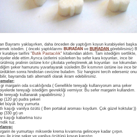
an Bayramı yaklaşırken, daha önceden de yaptığım koyun kurabiyeleri başka t
lemek istedim. ( önceki yaptıklarımı
BURADAN
ve
BURADAN
görebilirsiniz) 
 kurabiye tarifini "
Butik Pastacılık"
kitabından aldım. Tam istediğim sertlikte,
iyeler elde ettim.Ayrıca üstlerini süslerken bu sefer kara koyunları, ince bir
sürülmüş pralinin üstüne kıtır çikolata yerleştirerek,ak koyunları ise lokumdan
diğim şeker hamurunu yuvarlayarak süsledim.Bir kısmının üstüne ise ince bir
sürdükten sonra hindistan cevizine buladım. Siz hangisini tercih ederseniz onu
ilir, bayramda tatlı alternatifi olarak ikram edebilirsiniz.
emeler;
 gr margarin oda sıcaklığında ( Genellikle tereyağı kullanıyorum ama şeker
biyelerde tereyağı istediğim gevrekliği vermiyor. Bu sefer margarin kullandım.
e tereyağı kullanarak yapabilirsiniz.)
up (120 gr) pudra şekeri
det büyük boy yumurta
atlı kaşığı vanilya özütü ( Ben portakal aroması koydum. Çok güzel koktular:))
up (330 gr) un
ay kaşığı kabartma tozu
imdik tuz.
rlanışı;
rgarin ile yumurtayı mikserde krema kıvamına gelinceye kadar çırpın.
ası ile içine şeker ve vanilya özütünü koyup karıştırı.