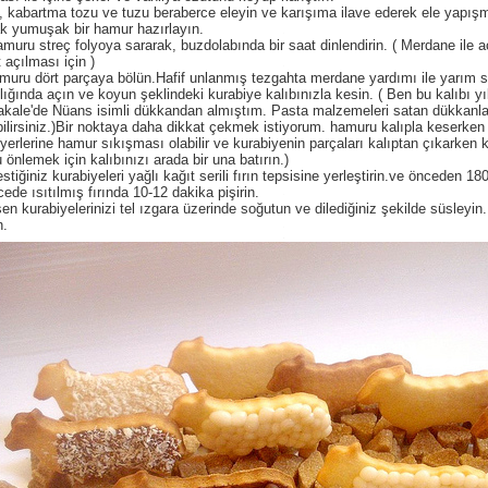
, kabartma tozu ve tuzu beraberce eleyin ve karışıma ilave ederek ele yapı
k yumuşak bir hamur hazırlayın.
amuru streç folyoya sararak, buzdolabında bir saat dinlendirin. ( Merdane ile 
 açılması için )
muru dört parçaya bölün.Hafif unlanmış tezgahta merdane yardımı ile yarım 
nlığında açın ve koyun şeklindeki kurabiye kalıbınızla kesin. ( Ben bu kalıbı yı
akale'de Nüans isimli dükkandan almıştım. Pasta malzemeleri satan dükkanl
bilirsiniz.)Bir noktaya daha dikkat çekmek istiyorum. hamuru kalıpla keserken 
 yerlerine hamur sıkışması olabilir ve kurabiyenin parçaları kalıptan çıkarken k
 önlemek için kalıbınızı arada bir una batırın.)
stiğiniz kurabiyeleri yağlı kağıt serili fırın tepsisine yerleştirin.ve önceden 18
ede ısıtılmış fırında 10-12 dakika pişirin.
en kurabiyelerinizi tel ızgara üzerinde soğutun ve dilediğiniz şekilde süsleyin.
n.