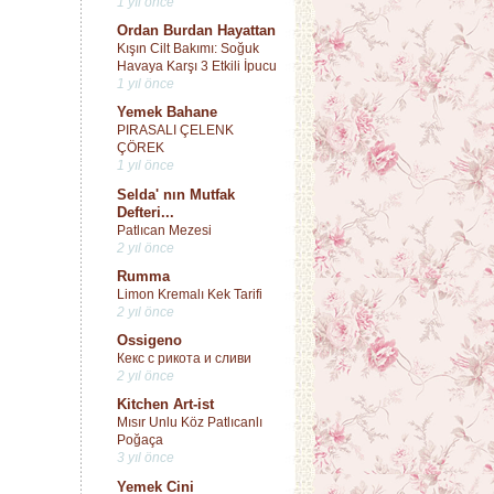
1 yıl önce
Ordan Burdan Hayattan
Kışın Cilt Bakımı: Soğuk
Havaya Karşı 3 Etkili İpucu
1 yıl önce
Yemek Bahane
PIRASALI ÇELENK
ÇÖREK
1 yıl önce
Selda' nın Mutfak
Defteri...
Patlıcan Mezesi
2 yıl önce
Rumma
Limon Kremalı Kek Tarifi
2 yıl önce
Ossigeno
Кекс с рикота и сливи
2 yıl önce
Kitchen Art-ist
Mısır Unlu Köz Patlıcanlı
Poğaça
3 yıl önce
Yemek Cini