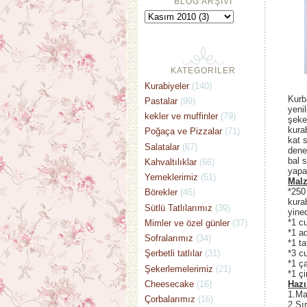
BLOG ARŞİVİ
KATEGORİLER
Kurabiyeler
(140)
Kurb
Pastalar
(99)
yeni
kekler ve muffinler
(79)
şeker
kurab
Poğaça ve Pizzalar
(71)
kat 
Salatalar
(67)
dene
bal 
Kahvaltılıklar
(66)
yapab
Yemeklerimiz
(51)
Malz
*250
Börekler
(46)
kura
Sütlü Tatlılarımız
(39)
yined
*1 c
Mimler ve özel günler
(37)
*1 a
Sofralarımız
(34)
*1 t
*3 c
Şerbetli tatlılar
(31)
*1 ç
Şekerlemelerimiz
(21)
*1 ç
Cheesecake
(16)
Hazı
1.Ma
Çorbalarımız
(16)
2.Sır