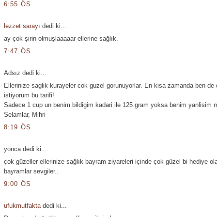
6:55 ÖS
lezzet sarayı
dedi ki...
ay çok şirin olmuşlaaaaar ellerine sağlık.
7:47 ÖS
Adsız dedi ki...
Ellerinize saglik kurayeler cok guzel gorunuyorlar. En kisa zamanda ben d
istiyorum bu tarifi!
Sadece 1 cup un benim bildigim kadari ile 125 gram yoksa benim yanlisim m
Selamlar, Mihri
8:19 ÖS
yonca dedi ki...
çok güzeller ellerinize sağlık bayram ziyareleri içinde çok güzel bi hediye olabi
bayramlar sevgiler..
9:00 ÖS
ufukmutfakta
dedi ki...