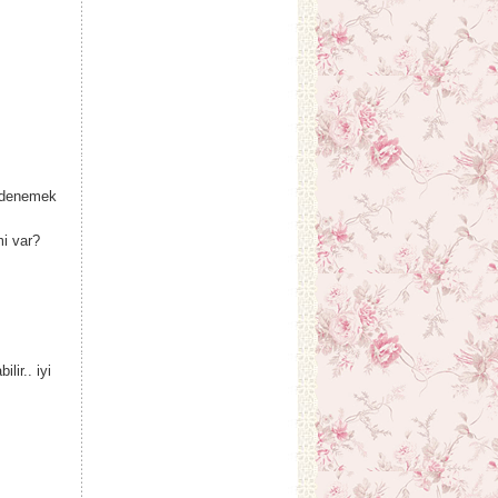
e denemek
i var?
lir.. iyi