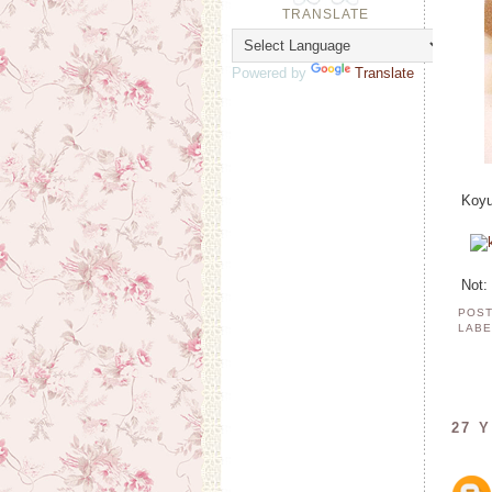
TRANSLATE
Powered by
Translate
Koyu
Not: 
POST
LABE
27 