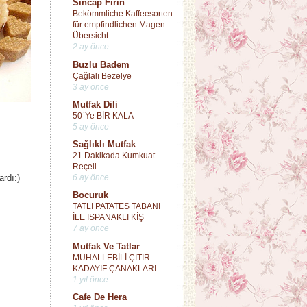
Sincap Fırın
Bekömmliche Kaffeesorten
für empfindlichen Magen –
Übersicht
2 ay önce
Buzlu Badem
Çağlalı Bezelye
3 ay önce
Mutfak Dili
50`Ye BİR KALA
5 ay önce
Sağlıklı Mutfak
21 Dakikada Kumkuat
Reçeli
6 ay önce
ardı:)
Bocuruk
TATLI PATATES TABANI
İLE ISPANAKLI KİŞ
7 ay önce
Mutfak Ve Tatlar
MUHALLEBİLİ ÇITIR
KADAYIF ÇANAKLARI
1 yıl önce
Cafe De Hera