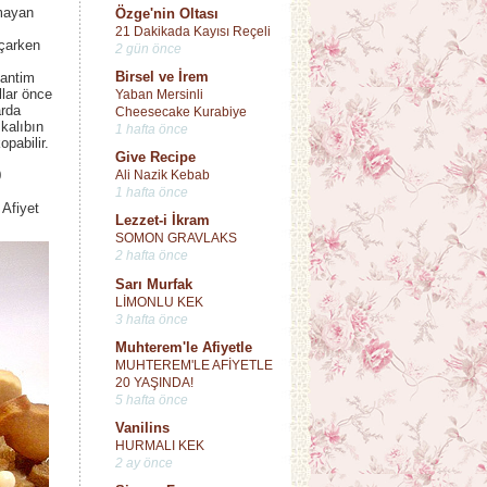
şmayan
Özge'nin Oltası
21 Dakikada Kayısı Reçeli
açarken
2 gün önce
Birsel ve İrem
santim
llar önce
Yaban Mersinli
arda
Cheesecake Kurabiye
kalıbın
1 hafta önce
opabilir.
Give Recipe
Ali Nazik Kebab
0
1 hafta önce
 Afiyet
Lezzet-i İkram
SOMON GRAVLAKS
2 hafta önce
Sarı Murfak
LİMONLU KEK
3 hafta önce
Muhterem'le Afiyetle
MUHTEREM'LE AFİYETLE
20 YAŞINDA!
5 hafta önce
Vanilins
HURMALI KEK
2 ay önce