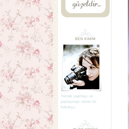
BEN KIMIM
Yemek yapmayı ve
paylaşmayı seven bir
hukukçu..