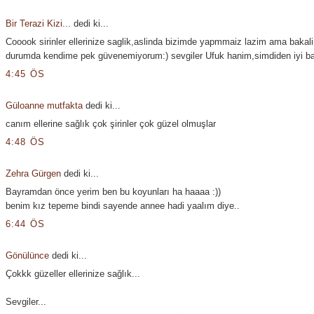
Bir Terazi Kizi...
dedi ki...
Cooook sirinler ellerinize saglik,aslinda bizimde yapmmaiz lazim ama bakal
durumda kendime pek güvenemiyorum:) sevgiler Ufuk hanim,simdiden iyi ba
4:45 ÖS
Güloanne mutfakta
dedi ki...
canım ellerine sağlık çok şirinler çok güzel olmuşlar
4:48 ÖS
Zehra Gürgen
dedi ki...
Bayramdan önce yerim ben bu koyunları ha haaaa :))
benim kız tepeme bindi sayende annee hadi yaalım diye..
6:44 ÖS
Gönülünce
dedi ki...
Çokkk güzeller ellerinize sağlık...
Sevgiler...