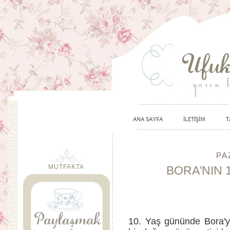
PA
MUTFAKTA
BORA'NIN 
10. Yaş gününde Bora'ya