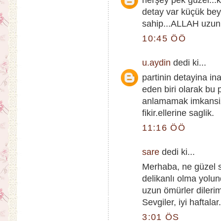
herşey pek güzel...k
detay var küçük bey
sahip...ALLAH uzun ö
10:45 ÖÖ
u.aydin
dedi ki...
partinin detayina i
eden biri olarak bu 
anlamamak imkansiz.
fikir.ellerine saglik.
11:16 ÖÖ
sare
dedi ki...
Merhaba, ne güzel s
delikanlı olma yolund
uzun ömürler dileri
Sevgiler, iyi haftalar
3:01 ÖS