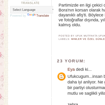
TRANSLATE
Partimizde en ilgi çekici
Bora'nın korsan olarak ha
dayanıklı afiş'ti. Böylec
Powered by
Translate
ve fotoğraflar dışında, y
kalmış oldu.
POSTED BY UFUK MUTFAKTA
UFU
LABELS:
MIMLER VE ÖZEL GÜNL
23 YORUM:
Eya
dedi ki...
Ufukcugum...insan b
daha iyi anliyor. Ne
bir partiyi olusturm
mutlu ve saglikli yil
zehra