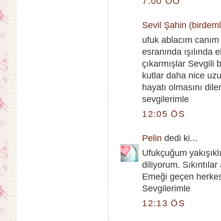
7:00 ÖÖ
Sevil Şahin (birdem
ufuk ablacım canım 
esranında ışılında e
çıkarmışlar Sevgili
kutlar daha nice uzu
hayatı olmasını dile
sevgilerimle
12:05 ÖS
Pelin
dedi ki...
Ufukçuğum yakışıklı
diliyorum. Sıkıntılar
Emeği geçen herkesi
Sevgilerimle
12:13 ÖS