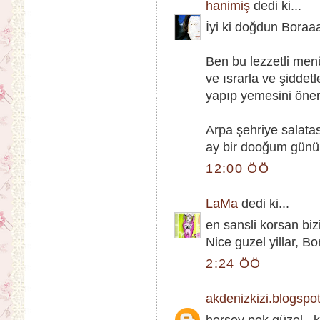
hanimiş
dedi ki...
İyi ki doğdun Boraaa
Ben bu lezzetli menü
ve ısrarla ve şiddet
yapıp yemesini öner
Arpa şehriye salata
ay bir dooğum günü 
12:00 ÖÖ
LaMa
dedi ki...
en sansli korsan biz
Nice guzel yillar, Bo
2:24 ÖÖ
akdenizkizi.blogspo