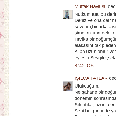
Mutfak Havlusu
dedi
Nutkum tutuldu derl
Deniz ve ona dair h
severim,bir arkadaşı
şimdi aklıma geldi o
Harika bir doğumgün
alakasını takip eden
Allah uzun ömür ver
eylesin.Sevgiler,sel
8:42 ÖS
IŞILCA TATLAR
dedi
Ufukcuğum,
Ne şahane bir doğumg
dönemin sonrasında 
Sıkıntılar, üzüntüle
Seni bu gününde ya