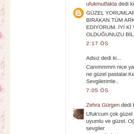
ufukmutfakta
dedi ki
GÜZEL YORUMLAR 
BIRAKAN TÜM AR
EDİYORUM. İYİ Kİ
OLDUĞUNUZU BİLİ
2:17 ÖS
Adsız dedi ki...
Canımmmm nice yaşla
ne güzel pastalar.Ke
Sevgilerimle..
7:05 ÖS
Zehra Gürgen
dedi k
Ufuk'cum çok güzel b
uyumlu ve güzel. Oğ
sevgiler