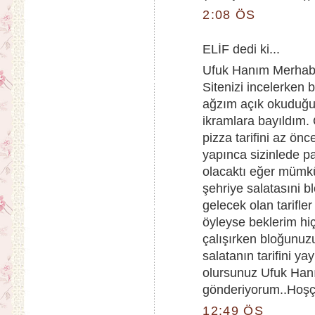
2:08 ÖS
ELİF dedi ki...
Ufuk Hanım Merhaba
Sitenizi incelerken 
ağzım açık okuduğum
ikramlara bayıldım. 
pizza tarifini az ön
yapınca sizinlede p
olacaktı eğer mümkü
şehriye salatasıni
gelecek olan tarifle
öyleyse beklerim h
çalışırken bloğunuzu
salatanın tarifini ya
olursunuz Ufuk Hanı
gönderiyorum..Hoşç
12:49 ÖS