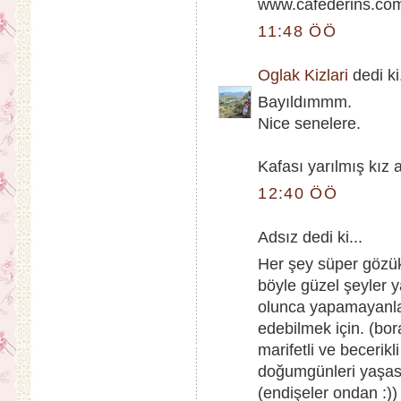
www.cafederins.co
11:48 ÖÖ
Oglak Kizlari
dedi ki.
Bayıldımmm.
Nice senelere.
Kafası yarılmış kız
12:40 ÖÖ
Adsız dedi ki...
Her şey süper gözükü
böyle güzel şeyler y
olunca yapamayanla
edebilmek için. (bor
marifetli ve becerikli
doğumgünleri yaşası
(endişeler ondan :))