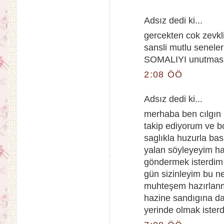
Adsız dedi ki...
gercekten cok zevkli
sansli mutlu seneler
SOMALIYI unutmasin 
2:08 ÖÖ
Adsız dedi ki...
merhaba ben cılgın
takip ediyorum ve 
saglıkla huzurla bas
yalan söyleyeyim ha
göndermek isterdim 
gün sizinleyim bu n
muhteşem hazırlanm
hazine sandıgına da
yerinde olmak isterd