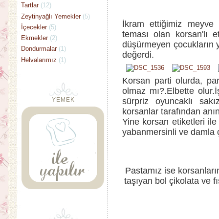
Tartlar
(12)
Zeytinyağlı Yemekler
(5)
İkram ettiğimiz meyve
İçecekler
(5)
teması olan korsan'lı et
Ekmekler
(2)
düşürmeyen çocukların 
Dondurmalar
(1)
değerdi.
Helvalarımız
(1)
Korsan parti olurda, par
olmaz mı?.Elbette olur.İ
YEMEK
sürpriz oyuncaklı sakı
korsanlar tarafından anın
Yine korsan etiketleri il
yabanmersinli ve damla çi
Pastamız ise korsanları
taşıyan bol çikolata ve f