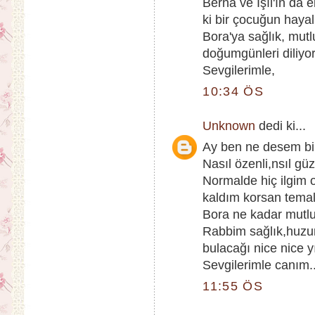
Berna ve Işıl'ın da 
ki bir çocuğun hayal
Bora'ya sağlık, mutl
doğumgünleri diliyo
Sevgilerimle,
10:34 ÖS
Unknown
dedi ki...
Ay ben ne desem bi
Nasıl özenli,nsıl gü
Normalde hiç ilgim
kaldım korsan temalı
Bora ne kadar mutlu
Rabbim sağlık,huzur
bulacağı nice nice yı
Sevgilerimle canım.
11:55 ÖS