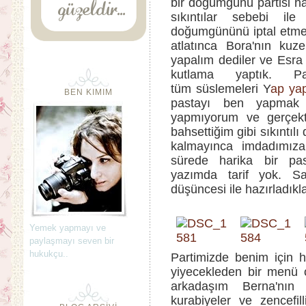
bir doğumgünü partisi h
sıkıntılar sebebi il
doğumgününü iptal etmek
atlatınca Bora'nın kuz
yapalım dediler ve Esra
kutlama yaptık. P
tüm süslemeleri Y
ap yap
BEN KIMIM
pastayı ben yapmak i
yapmıyorum ve gerçek
bahsettiğim gibi sıkınt
kalmayınca imdadımı
sürede harika bir pa
yazımda tarif yok. Sa
düşüncesi ile hazırladıkl
Yemek yapmayı ve
paylaşmayı seven bir
hukukçu..
Partimizde benim için ha
yiyecekleden bir menü 
arkadaşım Berna'nın h
kurabiyeler ve zencefill