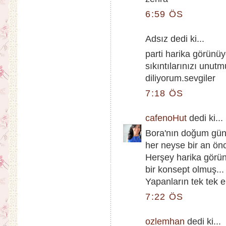
6:59 ÖS
Adsız dedi ki...
parti harika görünüy
sıkıntılarınızı unut
diliyorum.sevgiler
7:18 ÖS
cafenoHut
dedi ki...
Bora'nın doğum günü
her neyse bir an önc
Herşey harika görünü
bir konsept olmuş...
Yapanların tek tek el
7:22 ÖS
ozlemhan
dedi ki...