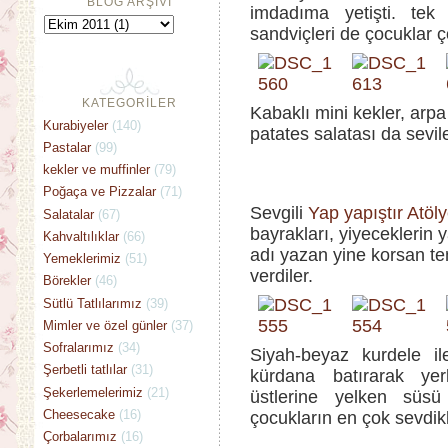
BLOG ARŞİVİ
imdadıma yetişti. tek
sandviçleri de çocuklar ç
KATEGORİLER
Kabaklı mini kekler, arpa
Kurabiyeler
(140)
patates salatası da sevil
Pastalar
(99)
kekler ve muffinler
(79)
Poğaça ve Pizzalar
(71)
Sevgili
Yap yapıştır Atöl
Salatalar
(67)
bayrakları, yiyeceklerin y
Kahvaltılıklar
(66)
adı yazan yine korsan tem
Yemeklerimiz
(51)
verdiler.
Börekler
(46)
Sütlü Tatlılarımız
(39)
Mimler ve özel günler
(37)
Sofralarımız
(34)
Siyah-beyaz kurdele ile
Şerbetli tatlılar
(31)
kürdana batırarak yer
Şekerlemelerimiz
(21)
üstlerine yelken süsü 
Cheesecake
(16)
çocukların en çok sevdikl
Çorbalarımız
(16)