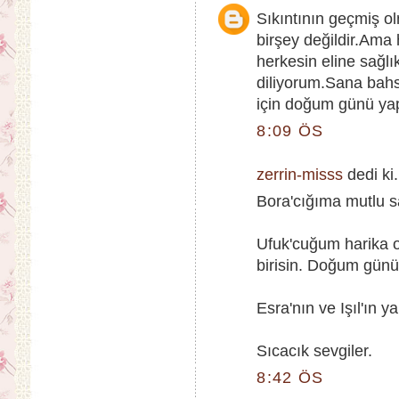
Sıkıntının geçmiş o
birşey değildir.Am
herkesin eline sağlı
diliyorum.Sana bah
için doğum günü yap
8:09 ÖS
zerrin-misss
dedi ki.
Bora'cığıma mutlu sa
Ufuk'cuğum harika ol
birisin. Doğum günü
Esra'nın ve Işıl'ın y
Sıcacık sevgiler.
8:42 ÖS