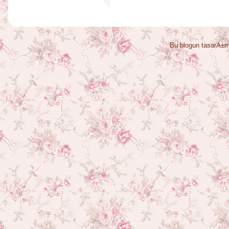
Bu blogun tasarÄ±