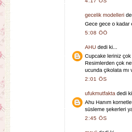
4:17 ÖS
gecelik modelleri
ded
Gece gece o kadar ç
5:08 ÖÖ
AHU
dedi ki...
Cupcake leriniz çok 
Resimlerden çok ne
ucunda çikolata mı 
2:01 ÖS
ufukmutfakta
dedi ki
Ahu Hanım kornetler
süsleme şekerleri ya
2:45 ÖS