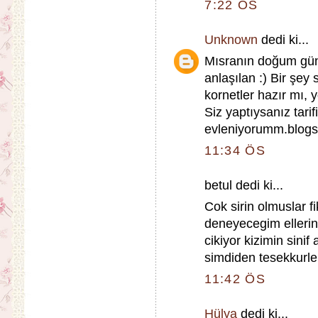
7:22 ÖS
Unknown
dedi ki...
Mısranın doğum günü
anlaşılan :) Bir şey
kornetler hazır mı, 
Siz yaptıysanız tarif
evleniyorumm.blog
11:34 ÖS
betul dedi ki...
Cok sirin olmuslar 
deneyecegim ellerini
cikiyor kizimin sini
simdiden tesekkurle
11:42 ÖS
Hülya
dedi ki...