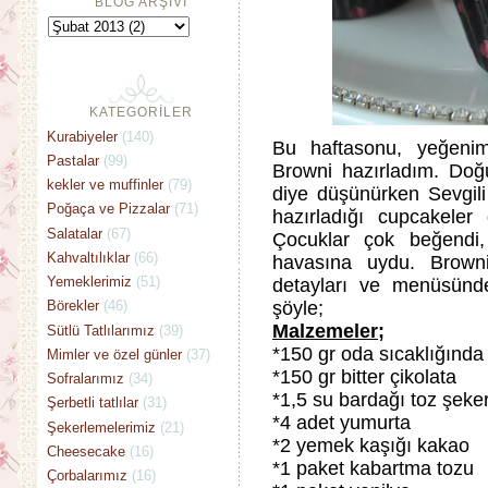
BLOG ARŞİVİ
KATEGORİLER
Kurabiyeler
(140)
Bu haftasonu, yeğeni
Pastalar
(99)
Browni hazırladım. Doğ
kekler ve muffinler
(79)
diye düşünürken Sevgili 
Poğaça ve Pizzalar
(71)
hazırladığı cupcakeler
Salatalar
(67)
Çocuklar çok beğendi,
Kahvaltılıklar
(66)
havasına uydu. Brown
Yemeklerimiz
(51)
detayları ve menüsünden 
şöyle;
Börekler
(46)
Malzemeler;
Sütlü Tatlılarımız
(39)
*150 gr oda sıcaklığında 
Mimler ve özel günler
(37)
*150 gr bitter çikolata
Sofralarımız
(34)
*1,5 su bardağı toz şeker
Şerbetli tatlılar
(31)
*4 adet yumurta
Şekerlemelerimiz
(21)
*2 yemek kaşığı kakao
Cheesecake
(16)
*1 paket kabartma tozu
Çorbalarımız
(16)