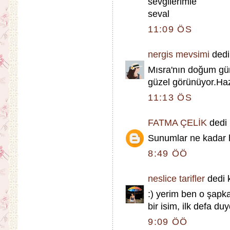
sevgilerimle
seval
11:09 ÖS
nergis mevsimi
dedi 
Mısra'nın doğum gün
güzel görünüyor.Hazı
11:13 ÖS
FATMA ÇELİK
dedi k
Sunumlar ne kadar 
8:49 ÖÖ
neslice tarifler
dedi k
:) yerim ben o şapka
bir isim, ilk defa du
9:09 ÖÖ