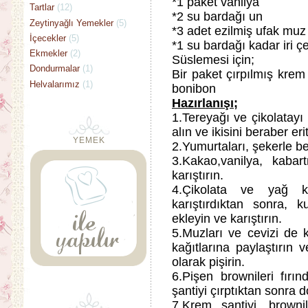
*1 paket vanilya
Tartlar
(12)
*2 su bardağı un
Zeytinyağlı Yemekler
(5)
*3 adet ezilmiş ufak muz
İçecekler
(5)
*1 su bardağı kadar iri ç
Ekmekler
(2)
Süslemesi için;
Dondurmalar
(1)
Bir paket çırpılmış krem
Helvalarımız
(1)
bonibon
Hazırlanışı;
1.Tereyağı ve çikolatayı 
alın ve ikisini beraber erit
YEMEK
2.Yumurtaları, şekerle be
3.Kakao,vanilya, kaba
karıştırın.
4.Çikolata ve yağ ka
karıştırdıktan sonra, 
ekleyin ve karıştırın.
5.Muzları ve cevizi de 
kağıtlarına paylaştırın 
olarak pişirin.
6.Pişen brownileri fır
şantiyi çırptıktan sonra d
7.Krem şantiyi, brown