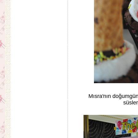
Mısra'nın doğumgün
süsle