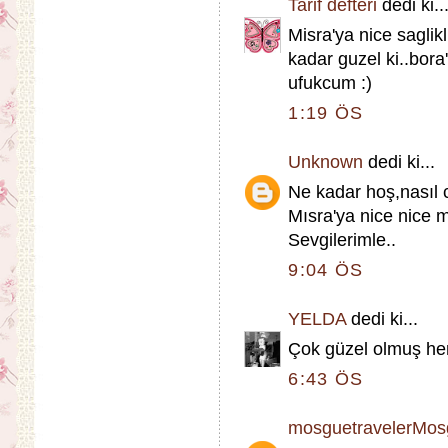
Tarif defteri
dedi ki..
Misra'ya nice saglik
kadar guzel ki..bora'
ufukcum :)
1:19 ÖS
Unknown
dedi ki...
Ne kadar hoş,nasıl c
Mısra'ya nice nice mu
Sevgilerimle..
9:04 ÖS
YELDA
dedi ki...
Çok güzel olmuş herş
6:43 ÖS
mosguetravelerMosg