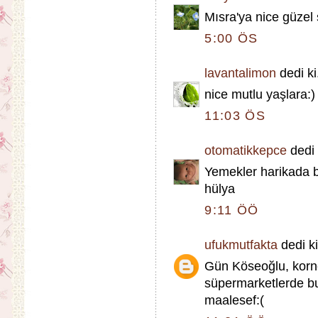
Mısra'ya nice güzel
5:00 ÖS
lavantalimon
dedi ki.
nice mutlu yaşlara:)
11:03 ÖS
otomatikkepce
dedi k
Yemekler harikada b
hülya
9:11 ÖÖ
ufukmutfakta
dedi ki
Gün Köseoğlu, korn
süpermarketlerde bu
maalesef:(