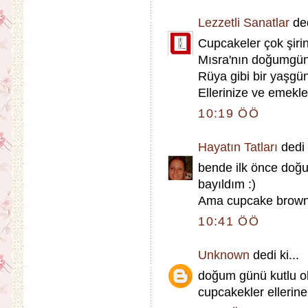
Lezzetli Sanatlar
ded
Cupcakeler çok şirin
Mısra'nın doğumgünü 
Rüya gibi bir yaşgün
Ellerinize ve emekle
10:19 ÖÖ
Hayatın Tatları
dedi k
bende ilk önce doğ
bayıldım :)
Ama cupcake brown
10:41 ÖÖ
Unknown
dedi ki...
doğum günü kutlu ol
cupcakekler ellerine