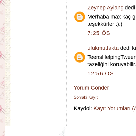
Zeynep Aylanç
dedi 
Merhaba max kaç gü
teşekkürler :):)
7:25 ÖS
ufukmutfakta
dedi ki
TeensHelpingTweens 
tazeliğini koruyabilir.
12:56 ÖS
Yorum Gönder
Sonraki Kayıt
Kaydol:
Kayıt Yorumları 