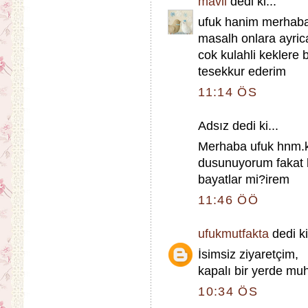
mavii
dedi ki...
ufuk hanim merhaba 
masalh onlara ayri
cok kulahli keklere
tesekkur ederim
11:14 ÖS
Adsız dedi ki...
Merhaba ufuk hnm.k
dusunuyorum fakat 
bayatlar mi?irem
11:46 ÖÖ
ufukmutfakta
dedi ki
İsimsiz ziyaretçim,
kapalı bir yerde mu
10:34 ÖS