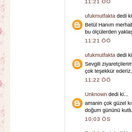
11:21 ÖÖ
ufukmutfakta
dedi ki
Betül Hanım merha
bu ölçülerden yaklaş
11:21 ÖÖ
ufukmutfakta
dedi ki
Sevgili ziyaretçileri
çok teşekkür ederiz, 
11:22 ÖÖ
Unknown
dedi ki...
amanin çok güzel 
doğum gününü kutl
10:03 ÖS