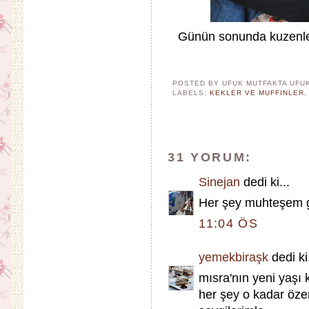
Günün sonunda kuzenler 
POSTED BY UFUK MUTFAKTA
UFU
LABELS:
KEKLER VE MUFFINLER
31 YORUM:
Sinejan
dedi ki...
Her şey muhteşem gö
11:04 ÖS
yemekbiraşk
dedi ki.
mısra'nın yeni yaşı k
her şey o kadar öz