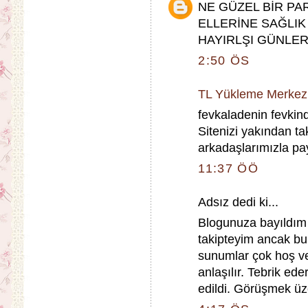
NE GÜZEL BİR PA
ELLERİNE SAĞLIK
HAYIRLŞI GÜNLE
2:50 ÖS
TL Yükleme Merkez
fevkaladenin fevkin
Sitenizi yakından t
arkadaşlarımızla pa
11:37 ÖÖ
Adsız dedi ki...
Blogunuza bayıldım 
takipteyim ancak bur
sunumlar çok hoş ve 
anlaşılır. Tebrik ed
edildi. Görüşmek ü