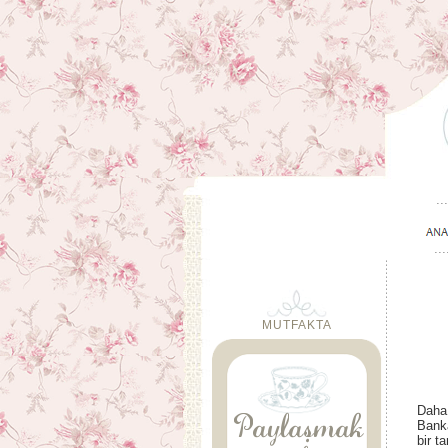
MUTFAKTA
Daha 
Banka
bir t