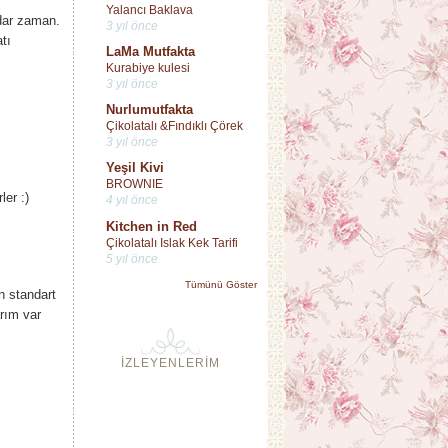
Yalancı Baklava
dar zaman.
3 yıl önce
tı
LaMa Mutfakta
Kurabiye kulesi
3 yıl önce
Nurlumutfakta
Çikolatalı &Fındıklı Çörek
3 yıl önce
Yeşil Kivi
BROWNIE
er :)
4 yıl önce
Kitchen in Red
Çikolatalı Islak Kek Tarifi
5 yıl önce
Tümünü Göster
n standart
rım var
İZLEYENLERİM