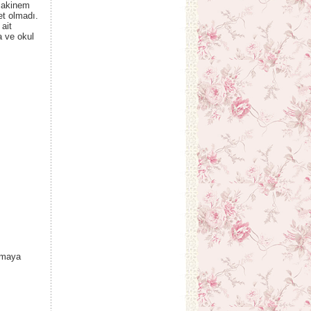
 makinem
et olmadı.
ait
a ve okul
rpmaya