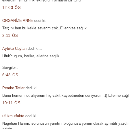
eklerdim. simdi linki ekliyorum olmuyor bir turlu
12:03 ÖS
ORGANİZE ANNE
dedi ki...
Tarçını ben bu kekle severim çok..Ellerinize sağlık
2:11 ÖS
Aybike Ceylan
dedi ki...
Ufuk'cugum, harika, ellerine saglik.
Sevgiler..
6:48 ÖS
Pembe Tatlar
dedi ki...
Bunu hemen not alıyorum hiç vakit kaybetmeden deniyorum :)) Ellerine sağlı
10:11 ÖS
ufukmutfakta
dedi ki...
Nagehan Hanım, sorunuzun yanıtını bloğunuza yorum olarak ayrıntılı yazdı