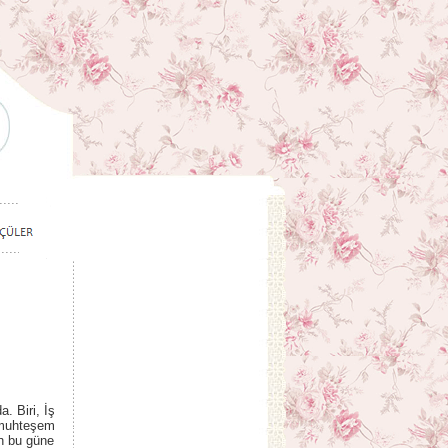
. Biri, İş
i muhteşem
in bu güne