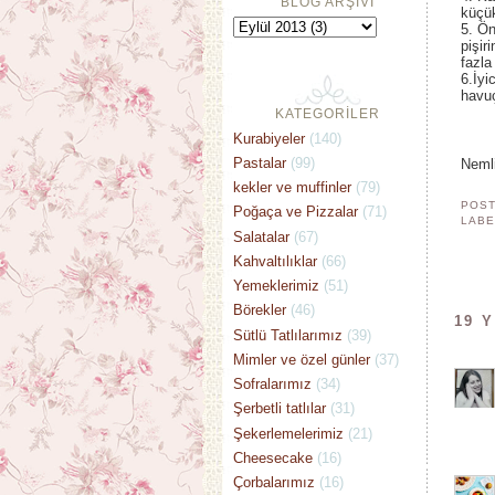
BLOG ARŞİVİ
küçük
5. Ön
pişir
fazla
6.İyi
havuç
KATEGORİLER
Kurabiyeler
(140)
Pastalar
(99)
Nemli
kekler ve muffinler
(79)
POST
Poğaça ve Pizzalar
(71)
LABE
Salatalar
(67)
Kahvaltılıklar
(66)
Yemeklerimiz
(51)
Börekler
(46)
19 
Sütlü Tatlılarımız
(39)
Mimler ve özel günler
(37)
Sofralarımız
(34)
Şerbetli tatlılar
(31)
Şekerlemelerimiz
(21)
Cheesecake
(16)
Çorbalarımız
(16)