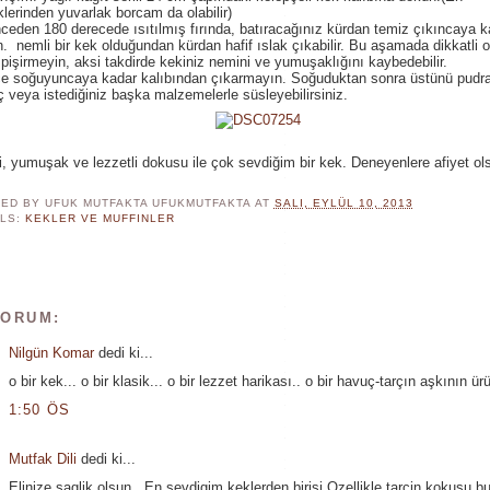
lerinden yuvarlak borcam da olabilir)
ceden 180 derecede ısıtılmış fırında, batıracağınız kürdan temiz çıkıncaya k
in. nemli bir kek olduğundan kürdan hafif ıslak çıkabilir. Bu aşamada dikkatli 
 pişirmeyin, aksi takdirde kekiniz nemini ve yumuşaklığını kaybedebilir.
ce soğuyuncaya kadar kalıbından çıkarmayın. Soğuduktan sonra üstünü pudra
 veya istediğiniz başka malzemelerle süsleyebilirsiniz.
, yumuşak ve lezzetli dokusu ile çok sevdiğim bir kek. Deneyenlere afiyet ol
ED BY UFUK MUTFAKTA
UFUKMUTFAKTA
AT
SALI, EYLÜL 10, 2013
LS:
KEKLER VE MUFFINLER
YORUM:
Nilgün Komar
dedi ki...
o bir kek... o bir klasik... o bir lezzet harikası.. o bir havuç-tarçın aşkının ür
1:50 ÖS
Mutfak Dili
dedi ki...
Elinize saglik olsun.. En sevdigim keklerden birisi Ozellikle tarcin kokusu b