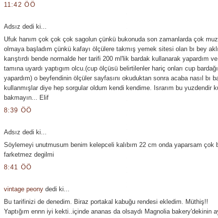
11:42 ÖÖ
Adsız dedi ki...
Ufuk hanım çok çok çok sagolun çünkü bukonuda son zamanlarda çok muz
olmaya başladım çünkü kafayı ölçülere takmış yemek sitesi olan bı bey akl
karıştırdı bende normalde her tarifi 200 ml'lik bardak kullanarak yapardım ve
tamına uyardı yaptıgım olcu.(cup ölçüsü belirtilenler hariç onları cup bardağ
yapardım) o beyfendinin ölçüler sayfasını okuduktan sonra acaba nasıl bı b
kullanmışlar diye hep sorgular oldum kendi kendime. Israrım bu yuzdendir k
bakmayın... Elif
8:39 ÖÖ
Adsız dedi ki...
Söylemeyi unutmusum benim kelepceli kalıbım 22 cm onda yaparsam çok 
farketmez degilmi
8:41 ÖÖ
vintage peony
dedi ki...
Bu tarifinizi de denedim. Biraz portakal kabuğu rendesi ekledim. Müthiş!!
Yaptığım ennn iyi kekti..içinde ananas da olsaydı Magnolia bakery'dekinin a