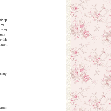
darip
ımı
 tamı
ımla
ardak
usura
bisey
ynısı