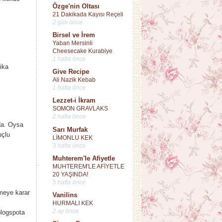
Özge'nin Oltası
21 Dakikada Kayısı Reçeli
2 gün önce
Birsel ve İrem
Yaban Mersinli
Cheesecake Kurabiye
1 hafta önce
ika
Give Recipe
Ali Nazik Kebab
1 hafta önce
Lezzet-i İkram
SOMON GRAVLAKS
2 hafta önce
da. Oysa
Sarı Murfak
uçlu
LİMONLU KEK
3 hafta önce
Muhterem'le Afiyetle
MUHTEREM'LE AFİYETLE
20 YAŞINDA!
5 hafta önce
meye karar
Vanilins
HURMALI KEK
2 ay önce
blogspota