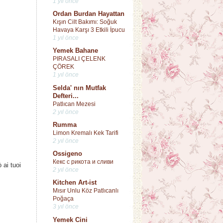
1 yıl önce
Ordan Burdan Hayattan
Kışın Cilt Bakımı: Soğuk
Havaya Karşı 3 Etkili İpucu
1 yıl önce
Yemek Bahane
PIRASALI ÇELENK
ÇÖREK
1 yıl önce
Selda' nın Mutfak
Defteri...
Patlıcan Mezesi
2 yıl önce
Rumma
Limon Kremalı Kek Tarifi
2 yıl önce
Ossigeno
Кекс с рикота и сливи
 ai tuoi
2 yıl önce
Kitchen Art-ist
Mısır Unlu Köz Patlıcanlı
Poğaça
3 yıl önce
Yemek Cini