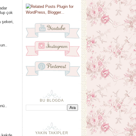
adar
olup çok
 şekeri,
sun..
BU BLOGDA
ünü..
YAKIN TAKİPLER
u kekde