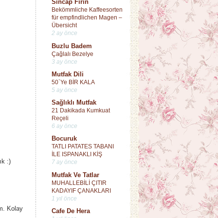
Sincap Fırın
Bekömmliche Kaffeesorten
für empfindlichen Magen –
Übersicht
2 ay önce
Buzlu Badem
Çağlalı Bezelye
3 ay önce
Mutfak Dili
50`Ye BİR KALA
5 ay önce
Sağlıklı Mutfak
21 Dakikada Kumkuat
Reçeli
6 ay önce
Bocuruk
TATLI PATATES TABANI
İLE ISPANAKLI KİŞ
k :)
7 ay önce
Mutfak Ve Tatlar
MUHALLEBİLİ ÇITIR
KADAYIF ÇANAKLARI
1 yıl önce
m. Kolay
Cafe De Hera