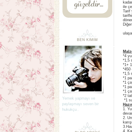
kadar
ile ç
Tarif
tarif
dönem
Diğer
ulaşab
BEN KIMIM
Malz
*4 yu
*1,5 
*1+ 1
*450 
*1,5 
*1 pa
*1 ça
*1 pa
*1 ça
*2 ta
Yemek yapmayı ve
*1 su
paylaşmayı seven bir
Hazır
1. Yu
hukukçu..
deva
2. Un
karış
3.Hav
4. Ka