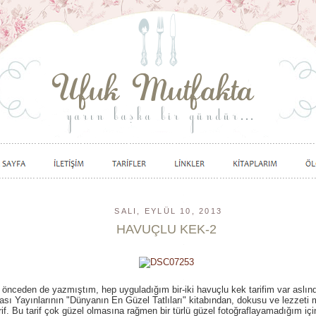
SALI, EYLÜL 10, 2013
HAVUÇLU KEK-2
önceden de yazmıştım, hep uyguladığım bir-iki havuçlu kek tarifim var aslında
sı Yayınlarının "Dünyanın En Güzel Tatlıları" kitabından, dokusu ve lezzet
arif. Bu tarif çok güzel olmasına rağmen bir türlü güzel fotoğraflayamadığım iç