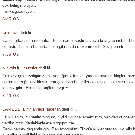
cok belirgin oluyor..
Harika gozukuyor..
6:45 ÖS
Unknown
dedi ki...
Canim arkadasim merhaba. Ben karamel soslu havuclu keki yapmistim. Har
olmustu. Eminim butun tariflerin gibi bu da mukemmeldir. Sevgilerimle.
7:55 ÖS
Miskokulu Lezzetler
dedi ki...
Çok kez çok sevdiğimiz çok yaptığımız tarifleri yayınlamıyoruz bloglarımız
bu tarifler çoğu kez klasik ama çok lezzetli tarifler olabiliyor. Tıpkı sizin hav
kekiniz gibi . Ellerinize sağlık sevgiler...
8:49 ÖS
DANIEL EFE'nin annesi Nagehan
dedi ki...
Ufuk Hanim, bu benim blogum, 4 yildir guncellememistim, yeniden guncelle
verdim.http://danieldanielefe.blogspot.ca/
Sanki hersey degismis gibi. Ben fotografimi Flickr'a yukler oradan linki alip 