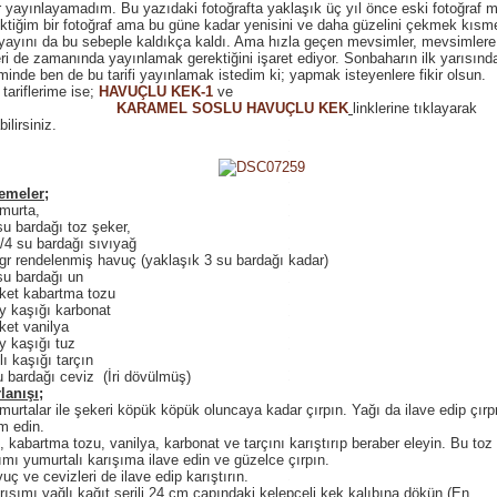
 yayınlayamadım. Bu yazıdaki fotoğrafta yaklaşık üç yıl önce eski fotoğraf
ektiğim bir fotoğraf ama bu güne kadar yenisini ve daha güzelini çekmek kısm
 yayını da bu sebeple kaldıkça kaldı. Ama hızla geçen mevsimler, mevsimlere 
leri de zamanında yayınlamak gerektiğini işaret ediyor. Sonbaharın ilk yarısınd
inde ben de bu tarifi yayınlamak istedim ki; yapmak isteyenlere fikir olsun.
 tariflerime ise;
HAVUÇLU KEK-1
ve
KARAMEL SOSLU HAVUÇLU KEK
linklerine tıklayarak
ilirsiniz.
emeler;
murta,
su bardağı toz şeker,
/4 su bardağı sıvıyağ
gr rendelenmiş havuç (yaklaşık 3 su bardağı kadar)
su bardağı un
ket kabartma tozu
y kaşığı karbonat
ket vanilya
y kaşığı tuz
tlı kaşığı tarçın
 bardağı ceviz (İri dövülmüş)
lanışı;
murtalar ile şekeri köpük köpük oluncaya kadar çırpın. Yağı da ilave edip çı
m edin.
, kabartma tozu, vanilya, karbonat ve tarçını karıştırıp beraber eleyin. Bu toz
ımı yumurtalı karışıma ilave edin ve güzelce çırpın.
uç ve cevizleri de ilave edip karıştırın.
rışımı yağlı kağıt serili 24 cm çapındaki kelepçeli kek kalıbına dökün.(En