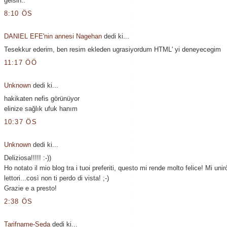
gelsin..
8:10 ÖS
DANIEL EFE'nin annesi Nagehan
dedi ki...
Tesekkur ederim, ben resim ekleden ugrasiyordum HTML' yi deneyecegim
11:17 ÖÖ
Unknown
dedi ki...
hakikaten nefis görünüyor
elinize sağlık ufuk hanım
10:37 ÖS
Unknown
dedi ki...
Deliziosa!!!!! :-))
Ho notato il mio blog tra i tuoi preferiti, questo mi rende molto felice! Mi unirò
lettori...così non ti perdo di vista! ;-)
Grazie e a presto!
2:38 ÖS
Tarifname-Seda
dedi ki...