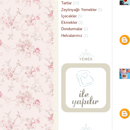
Tartlar
(12)
Zeytinyağlı Yemekler
(5)
İçecekler
(5)
Ekmekler
(2)
Dondurmalar
(1)
Helvalarımız
(1)
YEMEK