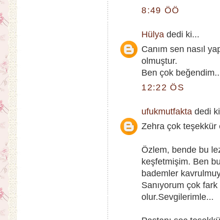
8:49 ÖÖ
Hülya
dedi ki...
Canım sen nasıl yap
olmuştur.
Ben çok beğendim..
12:22 ÖS
ufukmutfakta
dedi ki
Zehra çok teşekkür 
Özlem, bende bu lez
keşfetmişim. Ben bu 
bademler kavrulmuyor
Sanıyorum çok fark 
olur.Sevgilerimle...