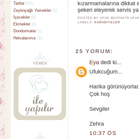
kızarmamalarına dikkat 
Tartlar
(12)
şekeri eleyerek servis ya
Zeytinyağlı Yemekler
(5)
İçecekler
(5)
POSTED BY UFUK MUTFAKTA
UFU
LABELS:
KURABIYELER
Ekmekler
(2)
Dondurmalar
(1)
Helvalarımız
(1)
25 YORUM:
Eya
dedi ki...
YEMEK
Ufukcuğum...
Harika görünüyorlar,
Çok hoş
Sevgiler
Zehra
10:37 ÖS