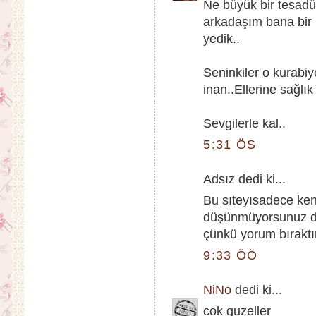
Ne büyük bir tesadü
arkadaşım bana bir k
yedik..
Seninkiler o kurabi
inan..Ellerine sağlık
Sevgilerle kal..
5:31 ÖS
Adsız dedi ki...
Bu sıteyısadece kend
düşünmüyorsunuz di
çünkü yorum bırak
9:33 ÖÖ
NiNo
dedi ki...
cok guzeller