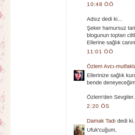
10:48 ÖÖ
Adsız dedi ki...
Şeker hamursuz tari
blogunun toptan ciltl
Ellerine sağlık can
11:01 ÖÖ
Özlem Avcı-mutfak
Ellerinize sağlık kur
bende deneyeceğim
Özlem'den Sevgiler.
2:20 ÖS
Damak Tadı
dedi ki.
Ufuk'cuğum,