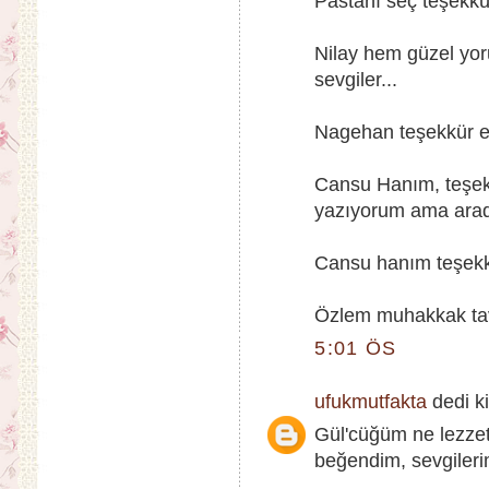
Pastanı seç teşekkü
Nilay hem güzel yor
sevgiler...
Nagehan teşekkür ed
Cansu Hanım, teşekk
yazıyorum ama arad
Cansu hanım teşekkü
Özlem muhakkak tavs
5:01 ÖS
ufukmutfakta
dedi ki
Gül'cüğüm ne lezzet
beğendim, sevgileri