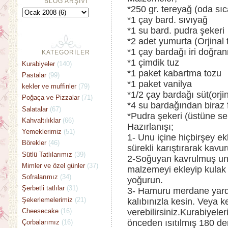
BLOG ARŞİVİ
*250 gr. tereyağ (oda sıc
*1 çay bard. sıvıyağ
*1 su bard. pudra şekeri
*2 adet yumurta (Orjinal t
*1 çay bardağı iri doğr
KATEGORİLER
*1 çimdik tuz
Kurabiyeler
(140)
*1 paket kabartma tozu
Pastalar
(99)
*1 paket vanilya
kekler ve muffinler
(79)
*1/2 çay bardağı süt(orji
Poğaça ve Pizzalar
(71)
*4 su bardağından biraz 
Salatalar
(67)
*Pudra şekeri (üstüne se
Kahvaltılıklar
(66)
Hazırlanışı;
Yemeklerimiz
(51)
1- Unu içine hiçbirşey 
Börekler
(46)
sürekli karıştırarak kav
Sütlü Tatlılarımız
(39)
2-Soğuyan kavrulmuş un
Mimler ve özel günler
(37)
malzemeyi ekleyip kulak
Sofralarımız
(34)
yoğurun.
Şerbetli tatlılar
(31)
3- Hamuru merdane yardım
Şekerlemelerimiz
(21)
kalıbınızla kesin. Veya ken
Cheesecake
(16)
verebilirsiniz.Kurabiyeleri
önceden ısıtılmış 180 de
Çorbalarımız
(16)