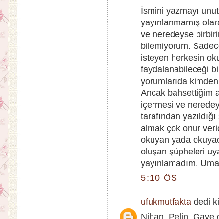
İsmini yazmayı unut
yayınlanmamış olarak
ve neredeyse birbir
bilemiyorum. Sadece
isteyen herkesin ok
faydalanabileceği bi
yorumlarıda kimden 
Ancak bahsettiğim al
içermesi ve neredeys
tarafından yazıldığı 
almak çok onur veri
okuyan yada okuyaca
oluşan şüpheleri uya
yayınlamadım. Umarı
5:10 ÖS
ufukmutfakta
dedi ki
Nihan, Pelin, Gaye 