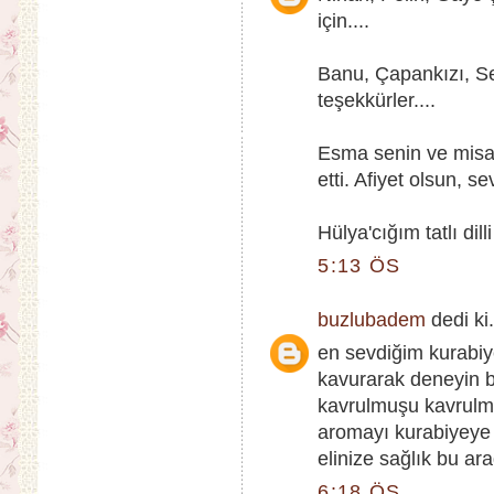
için....
Banu, Çapankızı, Ser
teşekkürler....
Esma senin ve misaf
etti. Afiyet olsun, se
Hülya'cığım tatlı dil
5:13 ÖS
buzlubadem
dedi ki.
en sevdiğim kurabiyel
kavurarak deneyin 
kavrulmuşu kavrulma
aromayı kurabiyeye
elinize sağlık bu ar
6:18 ÖS