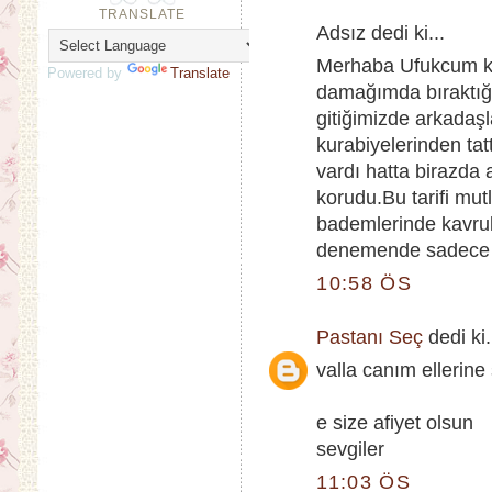
TRANSLATE
Adsız dedi ki...
Merhaba Ufukcum kav
Powered by
Translate
damağımda bıraktığı 
gitiğimizde arkadaşl
kurabiyelerinden tat
vardı hatta birazda
korudu.Bu tarifi mut
bademlerinde kavrul
denemende sadece u
10:58 ÖS
Pastanı Seç
dedi ki.
valla canım ellerin
e size afiyet olsun
sevgiler
11:03 ÖS