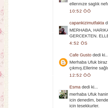
ellerınıze saglık nef
10:52 ÖÖ
capankizimutfakta
de
MERHABA, HARIKA
GERCEKTEN. ELLE
4:52 ÖS
Cafe Gusto
dedi ki..
Merhaba Ufuk biraz 
çıkmış.Ellerine sağlı
12:52 ÖÖ
Esma
dedi ki...
merhaba Ufuk hanim,
icin denedim, bende
icin tesekkurler.