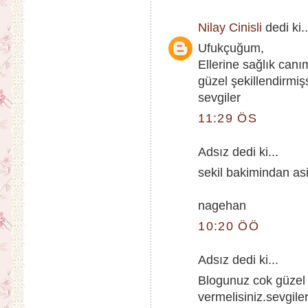
Nilay Cinisli
dedi ki..
Ufukçuğum,
Ellerine sağlık canı
güzel şekillendirm
sevgiler
11:29 ÖS
Adsız dedi ki...
sekil bakimindan as
nagehan
10:20 ÖÖ
Adsız dedi ki...
Blogunuz cok güzel
vermelisiniz.sevgile