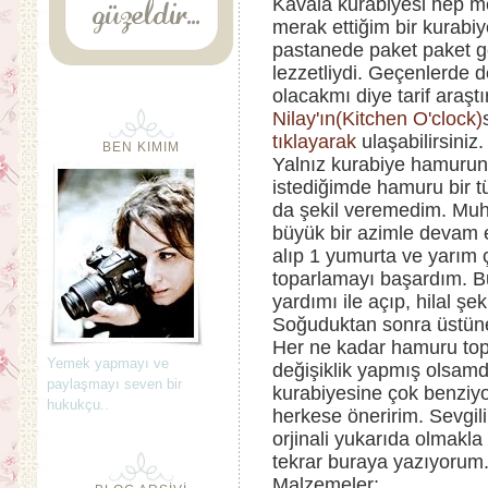
Kavala kurabiyesi hep m
merak ettiğim bir kurabiye
pastanede paket paket g
lezzetliydi. Geçenlerde
olacakmı diye tarif araş
Nilay'ın(Kitchen O'clock)
tıklayarak
ulaşabilirsiniz.
BEN KIMIM
Yalnız kurabiye hamurun
istediğimde hamuru bir 
da şekil veremedim. Muh
büyük bir azimle devam 
alıp 1 yumurta ve yarım 
toparlamayı başardım. B
yardımı ile açıp, hilal şe
Soğuduktan sonra üstüne
Her ne kadar hamuru to
Yemek yapmayı ve
değişiklik yapmış olsamd
paylaşmayı seven bir
kurabiyesine çok benziy
hukukçu..
herkese öneririm. Sevgili 
orjinali yukarıda olmakla
tekrar buraya yazıyorum
Malzemeler;