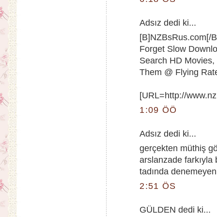
Adsız dedi ki...
[B]NZBsRus.com[/B
Forget Slow Downlo
Search HD Movies, 
Them @ Flying Rat
[URL=http://www.nz
1:09 ÖÖ
Adsız dedi ki...
gerçekten müthiş g
arslanzade farkıyl
tadında denemeyenle
2:51 ÖS
GÜLDEN dedi ki...