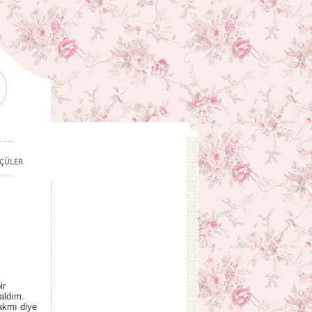
ir
 aldım.
akmı diye