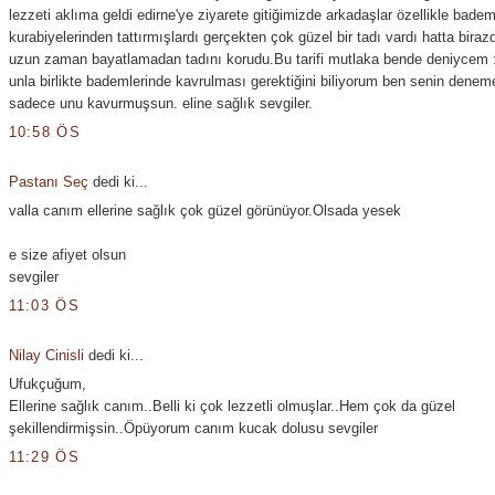
lezzeti aklıma geldi edirne'ye ziyarete gitiğimizde arkadaşlar özellikle badem
kurabiyelerinden tattırmışlardı gerçekten çok güzel bir tadı vardı hatta biraz
uzun zaman bayatlamadan tadını korudu.Bu tarifi mutlaka bende deniycem :
unla birlikte bademlerinde kavrulması gerektiğini biliyorum ben senin dene
sadece unu kavurmuşsun. eline sağlık sevgiler.
10:58 ÖS
Pastanı Seç
dedi ki...
valla canım ellerine sağlık çok güzel görünüyor.Olsada yesek
e size afiyet olsun
sevgiler
11:03 ÖS
Nilay Cinisli
dedi ki...
Ufukçuğum,
Ellerine sağlık canım..Belli ki çok lezzetli olmuşlar..Hem çok da güzel
şekillendirmişsin..Öpüyorum canım kucak dolusu sevgiler
11:29 ÖS