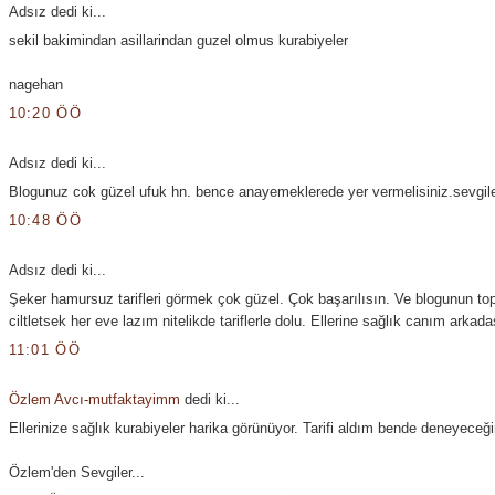
Adsız dedi ki...
sekil bakimindan asillarindan guzel olmus kurabiyeler
nagehan
10:20 ÖÖ
Adsız dedi ki...
Blogunuz cok güzel ufuk hn. bence anayemeklerede yer vermelisiniz.sevgil
10:48 ÖÖ
Adsız dedi ki...
Şeker hamursuz tarifleri görmek çok güzel. Çok başarılısın. Ve blogunun to
ciltletsek her eve lazım nitelikde tariflerle dolu. Ellerine sağlık canım arkad
11:01 ÖÖ
Özlem Avcı-mutfaktayimm
dedi ki...
Ellerinize sağlık kurabiyeler harika görünüyor. Tarifi aldım bende deneyeceğ
Özlem'den Sevgiler...