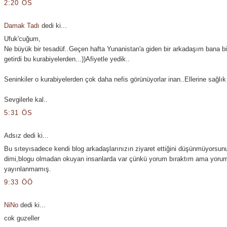
2:20 ÖS
Damak Tadı
dedi ki...
Ufuk'cuğum,
Ne büyük bir tesadüf..Geçen hafta Yunanistan'a giden bir arkadaşım bana bi
getirdi bu kurabiyelerden...))Afiyetle yedik..
Seninkiler o kurabiyelerden çok daha nefis görünüyorlar inan..Ellerine sağlık
Sevgilerle kal..
5:31 ÖS
Adsız dedi ki...
Bu sıteyısadece kendi blog arkadaşlarınızın ziyaret ettiğini düşünmüyorsun
dimi,blogu olmadan okuyan insanlarda var çünkü yorum bıraktım ama yoru
yayınlanmamış.
9:33 ÖÖ
NiNo
dedi ki...
cok guzeller