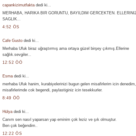
capankizimutfakta
dedi ki...
MERHABA, HARIKA BIR GORUNTU, BAYILDIM GERCEKTEN. ELLERINI
SAGLIK...
4:52 ÖS
Cafe Gusto
dedi ki...
Merhaba Ufuk biraz uğraştırmış ama ortaya güzel birşey çıkmış.Ellerine
sağlık.sevgiler...
12:52 ÖÖ
Esma
dedi ki...
merhaba Ufuk hanim, kurabiyelerinizi bugun gelen misafirlerim icin denedim
misafirlerimde cok begendi, paylastiginiz icin tesekkurler.
8:49 ÖÖ
Hülya
dedi ki...
Canım sen nasıl yaparsan yap eminim çok leziz ve şık olmuştur.
Ben çok beğendim..
12:22 ÖS