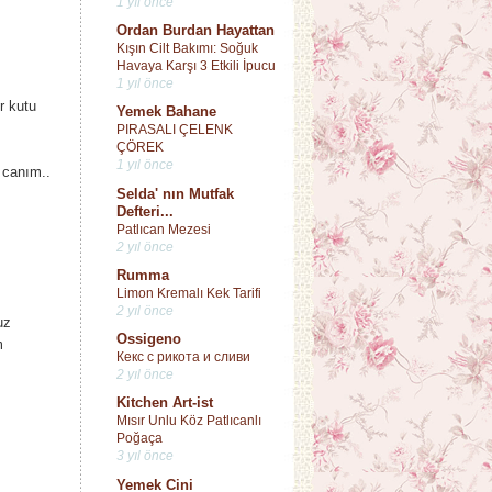
1 yıl önce
Ordan Burdan Hayattan
Kışın Cilt Bakımı: Soğuk
Havaya Karşı 3 Etkili İpucu
1 yıl önce
r kutu
Yemek Bahane
PIRASALI ÇELENK
ÇÖREK
1 yıl önce
 canım..
Selda' nın Mutfak
Defteri...
Patlıcan Mezesi
2 yıl önce
Rumma
Limon Kremalı Kek Tarifi
2 yıl önce
uz
Ossigeno
m
Кекс с рикота и сливи
2 yıl önce
Kitchen Art-ist
Mısır Unlu Köz Patlıcanlı
Poğaça
3 yıl önce
Yemek Cini