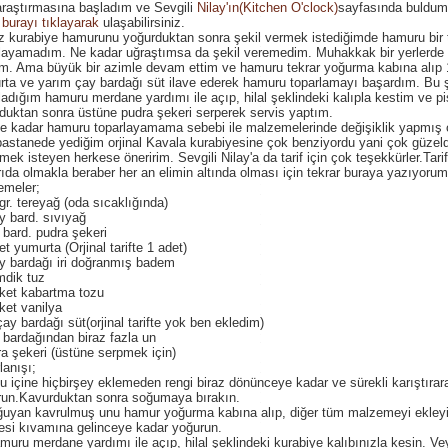
 araştırmasına başladım ve Sevgili
Nilay'ın(Kitchen O'clock)
sayfasında buldum.
e
burayı tıklayarak
ulaşabilirsiniz.
z kurabiye hamurunu yoğurduktan sonra şekil vermek istediğimde hamuru bir 
layamadım. Ne kadar uğraştımsa da şekil veremedim. Muhakkak bir yerlerde
m. Ama büyük bir azimle devam ettim ve hamuru tekrar yoğurma kabına alıp 
ta ve yarım çay bardağı süt ilave ederek hamuru toparlamayı başardım. Bu 
ladığım hamuru merdane yardımı ile açıp, hilal şeklindeki kalıpla kestim ve pi
uktan sonra üstüne pudra şekeri serperek servis yaptım.
e kadar hamuru toparlayamama sebebi ile malzemelerinde değişiklik yapmış
pastanede yediğim orjinal Kavala kurabiyesine çok benziyordu yani çok güzeld
ek isteyen herkese öneririm. Sevgili Nilay'a da tarif için çok teşekkürler.Tarifi
ıda olmakla beraber her an elimin altında olması için tekrar buraya yazıyorum
emeler;
gr. tereyağ (oda sıcaklığında)
y bard. sıvıyağ
 bard. pudra şekeri
et yumurta (Orjinal tarifte 1 adet)
y bardağı iri doğranmış badem
mdik tuz
ket kabartma tozu
ket vanilya
çay bardağı süt(orjinal tarifte yok ben ekledim)
 bardağından biraz fazla un
a şekeri (üstüne serpmek için)
lanışı;
u içine hiçbirşey eklemeden rengi biraz dönünceye kadar ve sürekli karıştırar
run.Kavurduktan sonra soğumaya bırakın.
ğuyan kavrulmuş unu hamur yoğurma kabına alıp, diğer tüm malzemeyi ekleyi
si kıvamına gelinceye kadar yoğurun.
muru merdane yardımı ile açıp, hilal şeklindeki kurabiye kalıbınızla kesin. Ve