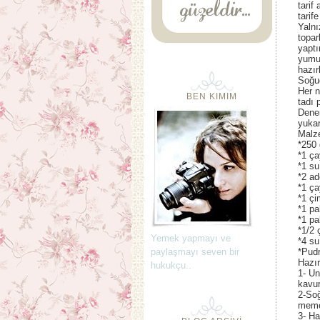
tarif
tarif
Yalnı
topar
yaptı
yumur
hazır
Soğud
Her n
BEN KIMIM
tadı 
Denem
yukar
Malz
*250 
*1 ça
*1 su
*2 ad
*1 ça
*1 çi
*1 pa
*1 pa
*1/2 
Yemek yapmayı ve
*4 su
paylaşmayı seven bir
*Pudr
Hazır
hukukçu..
1- Un
kavu
2-So
meme
3- Ha