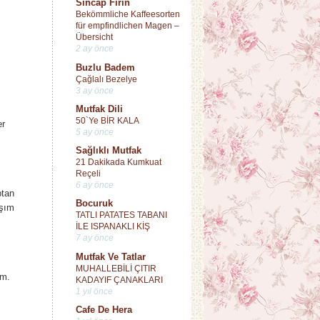
Sincap Fırın
Bekömmliche Kaffeesorten
für empfindlichen Magen –
Übersicht
2 ay önce
Buzlu Badem
Çağlalı Bezelye
3 ay önce
Mutfak Dili
50`Ye BİR KALA
er
5 ay önce
Sağlıklı Mutfak
21 Dakikada Kumkuat
Reçeli
6 ay önce
ptan
Bocuruk
aşım
TATLI PATATES TABANI
İLE ISPANAKLI KİŞ
7 ay önce
Mutfak Ve Tatlar
MUHALLEBİLİ ÇITIR
im.
KADAYIF ÇANAKLARI
1 yıl önce
Cafe De Hera