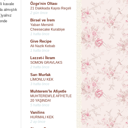
Özge'nin Oltası
li kavale
21 Dakikada Kayısı Reçeli
da almıştık
2 gün önce
)yalnız
Birsel ve İrem
mende
Yaban Mersinli
Cheesecake Kurabiye
1 hafta önce
Give Recipe
Ali Nazik Kebab
1 hafta önce
Lezzet-i İkram
SOMON GRAVLAKS
2 hafta önce
Sarı Murfak
LİMONLU KEK
3 hafta önce
Muhterem'le Afiyetle
MUHTEREM'LE AFİYETLE
20 YAŞINDA!
5 hafta önce
Vanilins
HURMALI KEK
2 ay önce