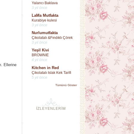
Yalancı Baklava
3 yıl önce
LaMa Mutfakta
Kurabiye kulesi
3 yıl önce
Nurlumutfakta
Çikolatalı &Fındıklı Çörek
3 yıl önce
Yeşil Kivi
BROWNIE
4 yıl önce
. Ellerine
Kitchen in Red
Çikolatalı Islak Kek Tarifi
5 yıl önce
Tümünü Göster
İZLEYENLERİM