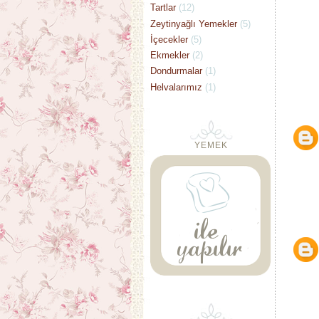
Tartlar
(12)
Zeytinyağlı Yemekler
(5)
İçecekler
(5)
Ekmekler
(2)
Dondurmalar
(1)
Helvalarımız
(1)
YEMEK