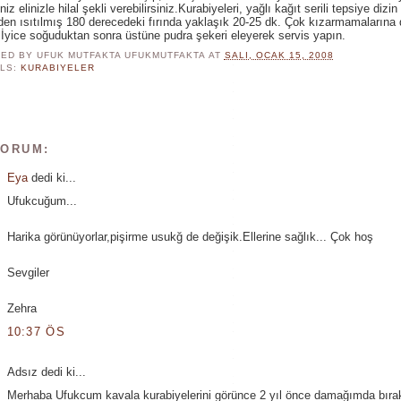
niz elinizle hilal şekli verebilirsiniz.Kurabiyeleri, yağlı kağıt serili tepsiye dizin
en ısıtılmış 180 derecedeki fırında yaklaşık 20-25 dk. Çok kızarmamalarına 
 İyice soğuduktan sonra üstüne pudra şekeri eleyerek servis yapın.
ED BY UFUK MUTFAKTA
UFUKMUTFAKTA
AT
SALI, OCAK 15, 2008
LS:
KURABIYELER
YORUM:
Eya
dedi ki...
Ufukcuğum...
Harika görünüyorlar,pişirme usukğ de değişik.Ellerine sağlık... Çok hoş
Sevgiler
Zehra
10:37 ÖS
Adsız dedi ki...
Merhaba Ufukcum kavala kurabiyelerini görünce 2 yıl önce damağımda bırak