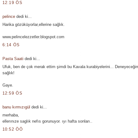
12:19 ÖS
pelince
dedi ki...
Harika gözüküyorlar,ellerine sağlık.
www.pelincelezzetler.blogspot.com
6:14 ÖS
Pasta Saati
dedi ki...
Ufuk, ben de çok merak ettim şimdi bu Kavala kurabiyelerini... Deneyeceğim
sağlık!
Gaye.
12:59 ÖS
banu kırmızıgül
dedi ki...
merhaba,
ellerınıze saglık nefıs gorunuyor. ıyı hafta sonları..
10:52 ÖÖ