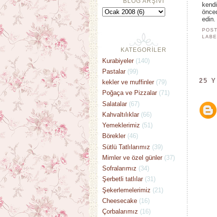
BLOG ARŞİVİ
kendi
önced
edin.
POST
LABE
KATEGORİLER
Kurabiyeler
(140)
Pastalar
(99)
25 
kekler ve muffinler
(79)
Poğaça ve Pizzalar
(71)
Salatalar
(67)
Kahvaltılıklar
(66)
Yemeklerimiz
(51)
Börekler
(46)
Sütlü Tatlılarımız
(39)
Mimler ve özel günler
(37)
Sofralarımız
(34)
Şerbetli tatlılar
(31)
Şekerlemelerimiz
(21)
Cheesecake
(16)
Çorbalarımız
(16)