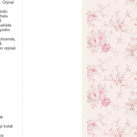
 Orjinal
türlü
 hata
1
şekilde
şirdim.
 olsamda,
i.
n orjinali
.
ak
p kulak
ya