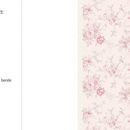
ZE
, bende