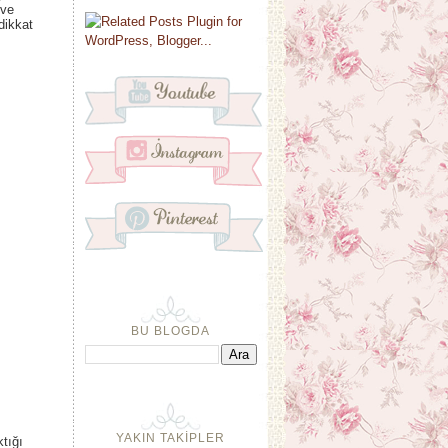
 ve
dikkat
BU BLOGDA
YAKIN TAKİPLER
tığı