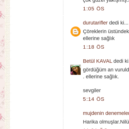
çok güzel yakışmış.s
1:05 ÖS
durutarifler
dedi ki...
Çöreklerin üstündek
ellerine sağlık
1:18 ÖS
Betül KAVAL
dedi ki.
gördüğüm an vuruld
. ellerine sağlık.
sevgiler
5:14 ÖS
mujdenin denemeler
Harika olmuşlar.Nilü