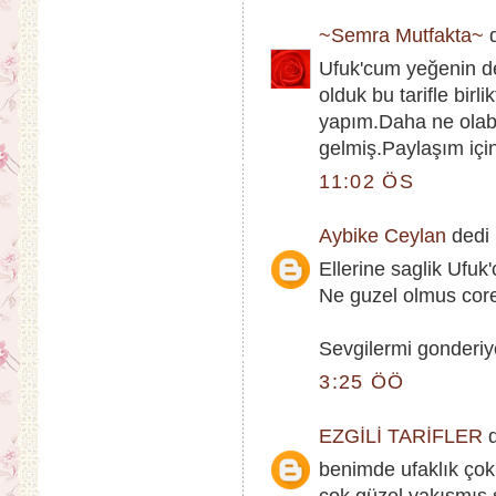
~Semra Mutfakta~
d
Ufuk'cum yeğenin de
olduk bu tarifle birl
yapım.Daha ne olabi
gelmiş.Paylaşım için
11:02 ÖS
Aybike Ceylan
dedi k
Ellerine saglik Ufuk
Ne guzel olmus corek
Sevgilermi gonderiyo
3:25 ÖÖ
EZGİLİ TARİFLER
d
benimde ufaklık çok 