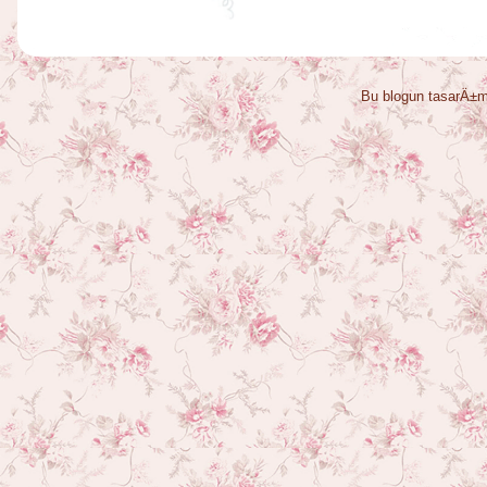
Bu blogun tasarÄ±