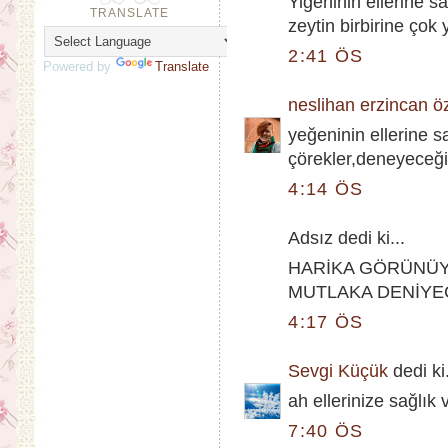
Yiğeninin ellerine s
TRANSLATE
zeytin birbirine çok y
2:41 ÖS
Powered by
Translate
neslihan erzincan ö
yeğeninin ellerine 
çörekler,deneyeceği
4:14 ÖS
Adsız dedi ki...
HARİKA GÖRÜNÜY
MUTLAKA DENİYEC
4:17 ÖS
Sevgi Küçük
dedi ki.
ah ellerinize sağlık v
7:40 ÖS