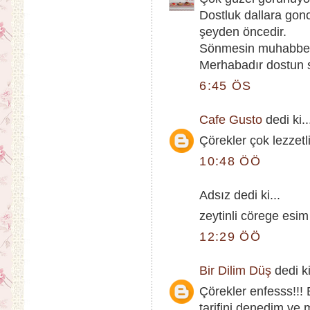
Dostluk dallara gonc
şeyden öncedir.
Sönmesin muhabbet
Merhabadır dostun
6:45 ÖS
Cafe Gusto
dedi ki..
Çörekler çok lezzetli
10:48 ÖÖ
Adsız dedi ki...
zeytinli cörege esim 
12:29 ÖÖ
Bir Dilim Düş
dedi ki
Çörekler enfesss!!!
tarifini denedim 