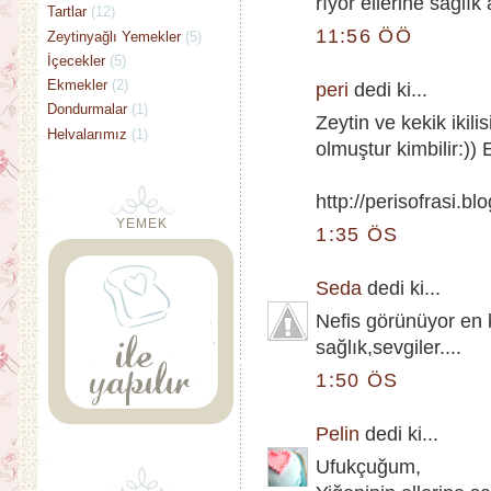
rıyor ellerine sağlık 
Tartlar
(12)
11:56 ÖÖ
Zeytinyağlı Yemekler
(5)
İçecekler
(5)
Ekmekler
(2)
peri
dedi ki...
Dondurmalar
(1)
Zeytin ve kekik ikili
Helvalarımız
(1)
olmuştur kimbilir:))
http://perisofrasi.b
YEMEK
1:35 ÖS
Seda
dedi ki...
Nefis görünüyor en
sağlık,sevgiler....
1:50 ÖS
Pelin
dedi ki...
Ufukçuğum,