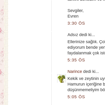
Sevgiler,
Evren
3:30 ÖS
Adsız dedi ki...
Ellerinize sağlık. Ço
ediyorum bende yeni 
faydalanmak çok ist
5:35 ÖS
Narince
dedi ki...
Kekik ve zeytinin 
Hamurun içeriğine ba
düşünmemeliyim böy
5:05 ÖS