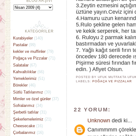
BLOG ARŞİVİ
3.Zeytin ezmesini açtığı
üztüne yayın.Ceviz içini 
4.Hamuru uzun kenarından
5.Rulo şekline gelen ha
ve kekik serperek, her ta
KATEGORİLER
6. Ruloyu 2 parmak kalınl
Kurabiyeler
(140)
bastırmadan ve yuvarlakl
Pastalar
(99)
7. Yağlı kağıt serili fırın 
kekler ve muffinler
(79)
öncedev 180 derecede ısıt
Poğaça ve Pizzalar
(71)
Pişirme süresi fırından fı
Salatalar
(67)
edin. ) Afiyet Olsun.
Kahvaltılıklar
(66)
POSTED BY UFUK MUTFAKTA
UFU
Yemeklerimiz
(51)
LABELS:
POĞAÇA VE PIZZALAR
Börekler
(46)
Sütlü Tatlılarımız
(39)
Mimler ve özel günler
(37)
Sofralarımız
(34)
22 YORUM:
Şerbetli tatlılar
(31)
Şekerlemelerimiz
(21)
Unknown
dedi ki...
Cheesecake
(16)
Canımmmm çörekler 
Çorbalarımız
(16)