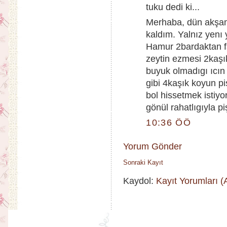
tuku dedi ki...
Merhaba, dün akşam
kaldım. Yalnız yenı
Hamur 2bardaktan fa
zeytin ezmesi 2kaş
buyuk olmadıgı ıcın 2
gibi 4kaşık koyun p
bol hissetmek istiyo
gönül rahatlıgıyla p
10:36 ÖÖ
Yorum Gönder
Sonraki Kayıt
Kaydol:
Kayıt Yorumları 