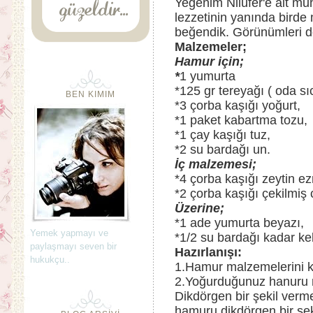
Yeğenim Nilüfer'e ait muh
lezzetinin yanında birde
beğendik. Görünümleri de 
Malzemeler;
Hamur için;
*
1 yumurta
*125 gr tereyağı ( oda sı
BEN KIMIM
*3 çorba kaşığı yoğurt,
*1 paket kabartma tozu,
*1 çay kaşığı tuz,
*2 su bardağı un.
İç malzemesi;
*4 çorba kaşığı zeytin e
*2 çorba kaşığı çekilmiş c
Üzerine;
*1 ade yumurta beyazı,
Yemek yapmayı ve
*1/2 su bardağı kadar ke
paylaşmayı seven bir
Hazırlanışı:
hukukçu..
1.Hamur malzemelerini ka
2.Yoğurduğunuz hanuru m
Dikdörgen bir şekil vermek
hamuru dikdörgen bir şeki