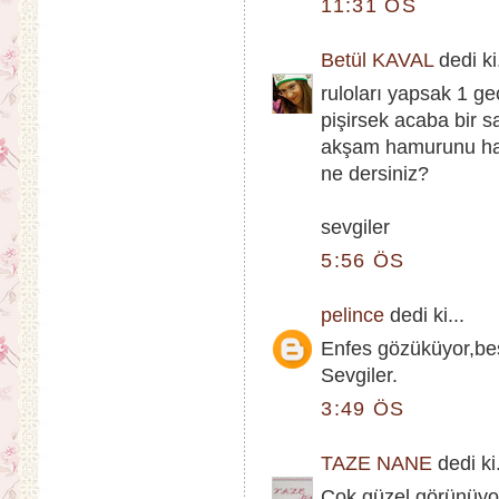
11:31 ÖS
Betül KAVAL
dedi ki.
ruloları yapsak 1 g
pişirsek acaba bir s
akşam hamurunu haz
ne dersiniz?
sevgiler
5:56 ÖS
pelince
dedi ki...
Enfes gözüküyor,beş
Sevgiler.
3:49 ÖS
TAZE NANE
dedi ki.
Çok güzel görünüyo