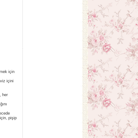
mek için
iz içini
, her
ğını
recede
için, pişip