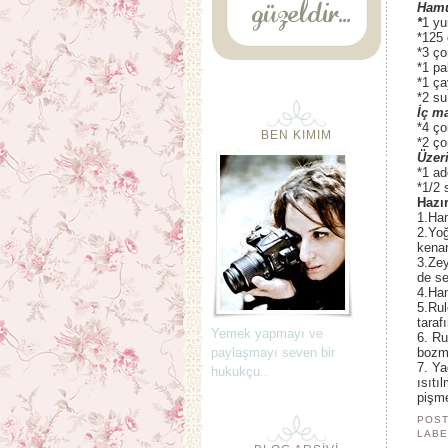
Hamu
*
1 yu
*125 
*3 ço
*1 pa
*1 ça
*2 su
İç m
*4 ço
BEN KIMIM
*2 ço
Üzer
*1 ad
*1/2 
Hazır
1.Ham
2.Yoğ
kenar
3.Zey
de se
4.Ham
5.Rul
taraf
Yemek yapmayı ve
6. Ru
paylaşmayı seven bir
bozma
7. Ya
hukukçu..
ısıtı
pişme
POST
LABE