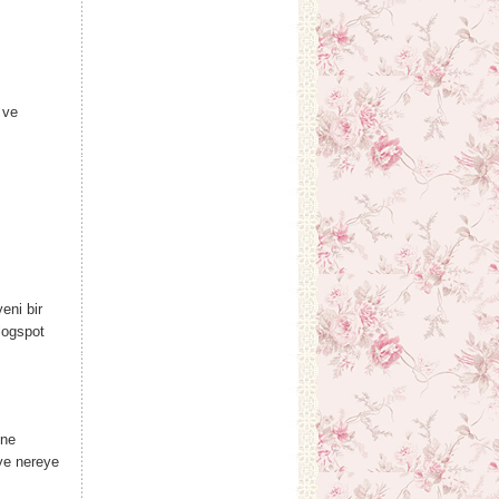
 ve
eni bir
logspot
ine
ye nereye