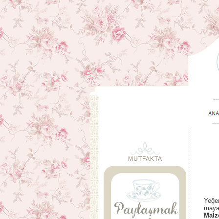
MUTFAKTA
Yeğen
mayas
Malz