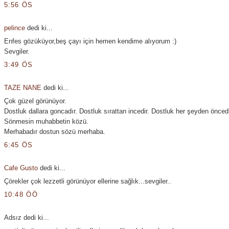
5:56 ÖS
pelince
dedi ki...
Enfes gözüküyor,beş çayı için hemen kendime alıyorum :)
Sevgiler.
3:49 ÖS
TAZE NANE
dedi ki...
Çok güzel görünüyor.
Dostluk dallara goncadır. Dostluk sırattan incedir. Dostluk her şeyden öncedi
Sönmesin muhabbetin közü.
Merhabadır dostun sözü merhaba.
6:45 ÖS
Cafe Gusto
dedi ki...
Çörekler çok lezzetli görünüyor ellerine sağlık...sevgiler..
10:48 ÖÖ
Adsız dedi ki...