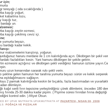
r için;
murta
gr tereyağı ( oda sıcaklığında )
rba kaşığı yoğurt,
ket kabartma tozu,
y kaşığı tuz,
 bardağı un.
alzemesi;
rba kaşığı zeytin ezmesi,
rba kaşığı çekilmiş ceviz içi.
ine;
e yumurta beyazı,
su bardağı kadar kekik.
lanışı:
ur malzemelerini karıştırıp, yoğurun.
urduğunuz hanuru merdane ile 1 cm kalınlığında açın. Dikdörgen bir şekil ver
lardaki fazlalıkları kesin. Yani hamuru dikdörgen bir şekile getirin.
tin ezmesini açtığınız ve dikdörgen şekli verdiğiniz hamurun üztüne yayın.Cev
rpin.
uru uzun kenarından sararak rulo şekli verin.
o şekline gelen hamurun her tarafına yumurta beyazı sürün ve kekik serperek
ına eşitdağılmasını sağlayın.
loyu 2 parmak kalınlığında keskin bir bıçakla, fazla bastırmadan ve yuvarlaklı
dan dilimleyin.
ğlı kağıt serili fırın tepsisine yerleştirdiğiniz çörek dilimlerini, öncedev 180 de
lmış fırında 25-30 dakika kadar pişirin. ( Pişirme süresi fırından fırına değiştiği 
diğini kontrol edin. ) Afiyet Olsun.
ED BY UFUK MUTFAKTA
UFUKMUTFAKTA
AT
PAZARTESI, NISAN 06, 2009
LS:
POĞAÇA VE PIZZALAR