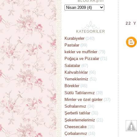
BLOG ARŞİVİ
22 
KATEGORİLER
Kurabiyeler
(140)
Pastalar
(99)
kekler ve muffinler
(79)
Poğaça ve Pizzalar
(71)
Salatalar
(67)
Kahvaltılıklar
(66)
Yemeklerimiz
(51)
Börekler
(46)
Sütlü Tatlılarımız
(39)
Mimler ve özel günler
(37)
Sofralarımız
(34)
Şerbetli tatlılar
(31)
Şekerlemelerimiz
(21)
Cheesecake
(16)
Çorbalarımız
(16)