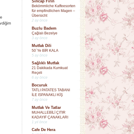
Sincap Fırın
Bekömmliche Kaffeesorten
für empfindlichen Magen –
Übersicht
le
2 ay önce
evdiğim
Buzlu Badem
Çağlalı Bezelye
3 ay önce
Mutfak Dili
50`Ye BİR KALA
5 ay önce
Sağlıklı Mutfak
21 Dakikada Kumkuat
Reçeli
6 ay önce
Bocuruk
TATLI PATATES TABANI
İLE ISPANAKLI KİŞ
7 ay önce
Mutfak Ve Tatlar
MUHALLEBİLİ ÇITIR
KADAYIF ÇANAKLARI
1 yıl önce
Cafe De Hera