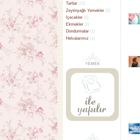
Tartlar
(12)
Zeytinyağlı Yemekler
(5)
İçecekler
(5)
Ekmekler
(2)
Dondurmalar
(1)
Helvalarımız
(1)
YEMEK