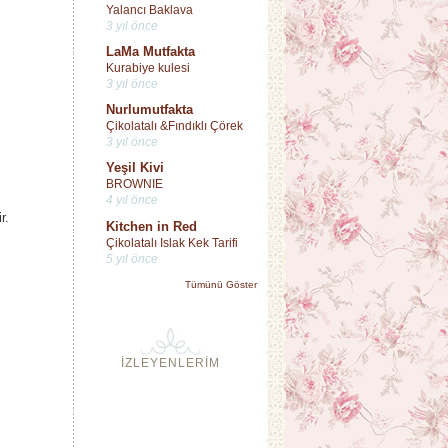
Yalancı Baklava
3 yıl önce
LaMa Mutfakta
Kurabiye kulesi
3 yıl önce
Nurlumutfakta
Çikolatalı &Fındıklı Çörek
3 yıl önce
Yeşil Kivi
BROWNIE
4 yıl önce
r.
Kitchen in Red
Çikolatalı Islak Kek Tarifi
5 yıl önce
Tümünü Göster
İZLEYENLERİM