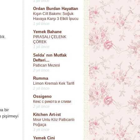
1 yıl önce
Ordan Burdan Hayattan
Kışın Cilt Bakımı: Soğuk
Havaya Karşı 3 Etkili İpucu
1 yıl önce
Yemek Bahane
lık.
PIRASALI ÇELENK
ÇÖREK
1 yıl önce
Selda' nın Mutfak
Defteri...
Patlıcan Mezesi
2 yıl önce
Rumma
Limon Kremalı Kek Tarifi
2 yıl önce
Ossigeno
Кекс с рикота и сливи
2 yıl önce
a bir
Kitchen Art-ist
 pişirmeyi
Mısır Unlu Köz Patlıcanlı
Poğaça
3 yıl önce
Yemek Cini