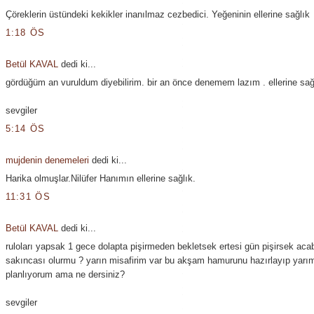
Çöreklerin üstündeki kekikler inanılmaz cezbedici. Yeğeninin ellerine sağlık
1:18 ÖS
Betül KAVAL
dedi ki...
gördüğüm an vuruldum diyebilirim. bir an önce denemem lazım . ellerine sağ
sevgiler
5:14 ÖS
mujdenin denemeleri
dedi ki...
Harika olmuşlar.Nilüfer Hanımın ellerine sağlık.
11:31 ÖS
Betül KAVAL
dedi ki...
ruloları yapsak 1 gece dolapta pişirmeden bekletsek ertesi gün pişirsek acab
sakıncası olurmu ? yarın misafirim var bu akşam hamurunu hazırlayıp yarım
planlıyorum ama ne dersiniz?
sevgiler