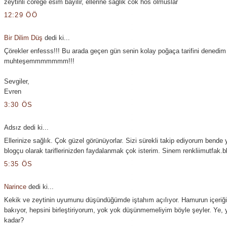
zeytinli cörege esim bayilir, ellerine saglik cok hos olmuslar
12:29 ÖÖ
Bir Dilim Düş
dedi ki...
Çörekler enfesss!!! Bu arada geçen gün senin kolay poğaça tarifini denedim
muhteşemmmmmmm!!!
Sevgiler,
Evren
3:30 ÖS
Adsız dedi ki...
Ellerinize sağlık. Çok güzel görünüyorlar. Sizi sürekli takip ediyorum bende y
blogçu olarak tariflerinizden faydalanmak çok isterim. Sinem renkliimutfak.b
5:35 ÖS
Narince
dedi ki...
Kekik ve zeytinin uyumunu düşündüğümde iştahım açılıyor. Hamurun içeriğ
bakıyor, hepsini birleştiriyorum, yok yok düşünmemeliyim böyle şeyler. Ye, 
kadar?