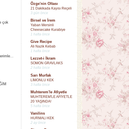
Özge'nin Oltası
21 Dakikada Kayısı Reçeli
3 gün önce
Birsel ve İrem
ne çok
Yaban Mersinli
Cheesecake Kurabiye
1 hafta önce
Give Recipe
Ali Nazik Kebab
1 hafta önce
erimle...
Lezzet-i İkram
SOMON GRAVLAKS
2 hafta önce
Sarı Murfak
LİMONLU KEK
ĞİM
3 hafta önce
Muhterem'le Afiyetle
MUHTEREM'LE AFİYETLE
20 YAŞINDA!
5 hafta önce
Vanilins
HURMALI KEK
2 ay önce