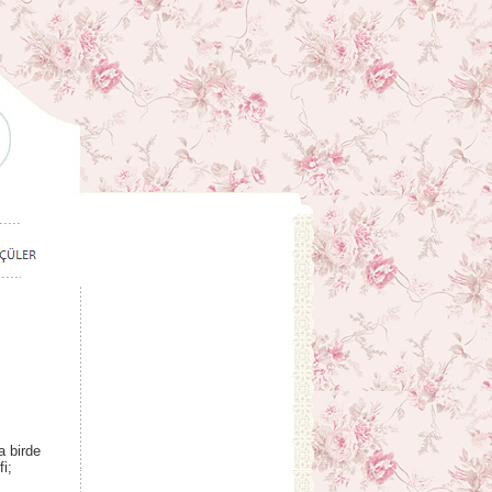
a birde
i;