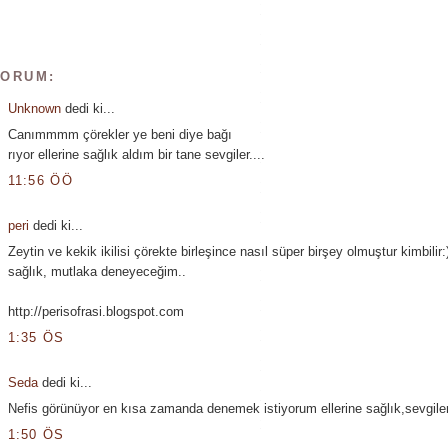
YORUM:
Unknown
dedi ki...
Canımmmm çörekler ye beni diye bağı
rıyor ellerine sağlık aldım bir tane sevgiler....
11:56 ÖÖ
peri
dedi ki...
Zeytin ve kekik ikilisi çörekte birleşince nasıl süper birşey olmuştur kimbilir:)
sağlık, mutlaka deneyeceğim..
http://perisofrasi.blogspot.com
1:35 ÖS
Seda
dedi ki...
Nefis görünüyor en kısa zamanda denemek istiyorum ellerine sağlık,sevgiler.
1:50 ÖS