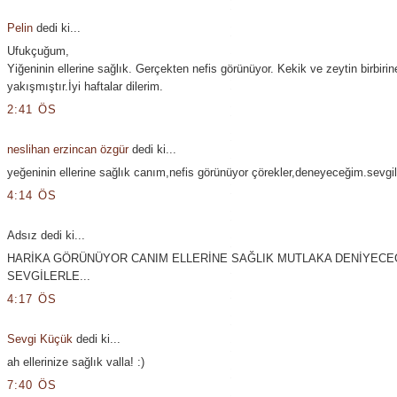
Pelin
dedi ki...
Ufukçuğum,
Yiğeninin ellerine sağlık. Gerçekten nefis görünüyor. Kekik ve zeytin birbiri
yakışmıştır.İyi haftalar dilerim.
2:41 ÖS
neslihan erzincan özgür
dedi ki...
yeğeninin ellerine sağlık canım,nefis görünüyor çörekler,deneyeceğim.sevgil
4:14 ÖS
Adsız dedi ki...
HARİKA GÖRÜNÜYOR CANIM ELLERİNE SAĞLIK MUTLAKA DENİYECE
SEVGİLERLE...
4:17 ÖS
Sevgi Küçük
dedi ki...
ah ellerinize sağlık valla! :)
7:40 ÖS