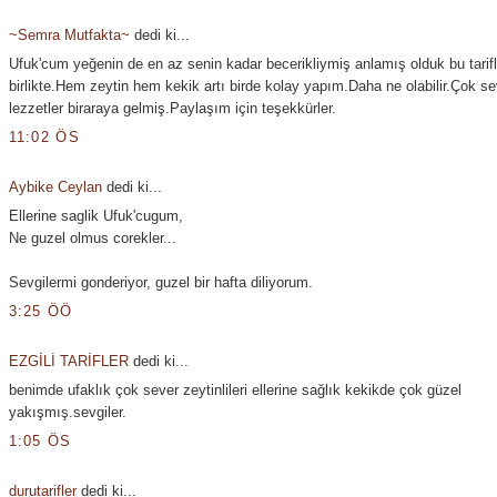
~Semra Mutfakta~
dedi ki...
Ufuk'cum yeğenin de en az senin kadar becerikliymiş anlamış olduk bu tarif
birlikte.Hem zeytin hem kekik artı birde kolay yapım.Daha ne olabilir.Çok s
lezzetler biraraya gelmiş.Paylaşım için teşekkürler.
11:02 ÖS
Aybike Ceylan
dedi ki...
Ellerine saglik Ufuk'cugum,
Ne guzel olmus corekler...
Sevgilermi gonderiyor, guzel bir hafta diliyorum.
3:25 ÖÖ
EZGİLİ TARİFLER
dedi ki...
benimde ufaklık çok sever zeytinlileri ellerine sağlık kekikde çok güzel
yakışmış.sevgiler.
1:05 ÖS
durutarifler
dedi ki...