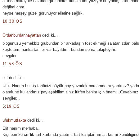
altında milföy ile hazırladığın salata tarifinin adı yazıyor.bu yanlışlıktan habe
değilmi cnm.
neyse herşey güzel görünüyor ellerine sağlık.
10:30 ÖS
Ordanburdanhayattan
dedi ki...
blogunuzu yemekbiz grubundan bir arkadaşın tost ekmeği salatanızdan bah
keşfettim. harika tarifler var bayıldım. bundan sonra takipteyim.
sevgiler
11:58 ÖS
elif dedi ki...
Ufuk Hanım bu kiş tarifinizi büyük boy yuvarlak borcamdamı yaptınız? yada
olarak ne kullandınız paylaşabilirmisiniz lütfen benim için önemli..Cevabını
sevgiler...
5:19 ÖS
ufukmutfakta
dedi ki...
Elif hanım merhaba,
Kişi ben 26 cm'lik tart kaıbında yaptım. tart kalıplarının alt kısmı kendiliğind