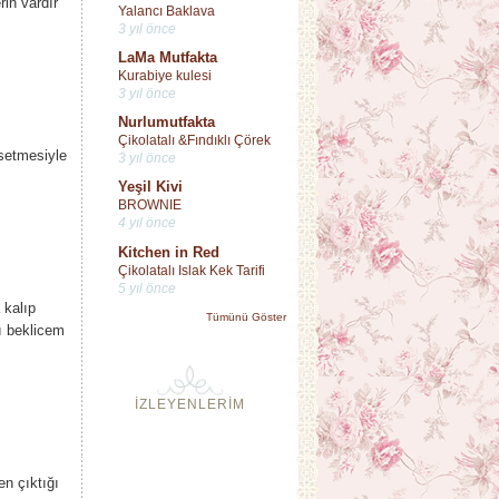
rin vardır
Yalancı Baklava
3 yıl önce
LaMa Mutfakta
Kurabiye kulesi
3 yıl önce
Nurlumutfakta
Çikolatalı &Fındıklı Çörek
setmesiyle
3 yıl önce
Yeşil Kivi
BROWNIE
4 yıl önce
Kitchen in Red
Çikolatalı Islak Kek Tarifi
5 yıl önce
 kalıp
Tümünü Göster
zı beklicem
İZLEYENLERİM
en çıktığı