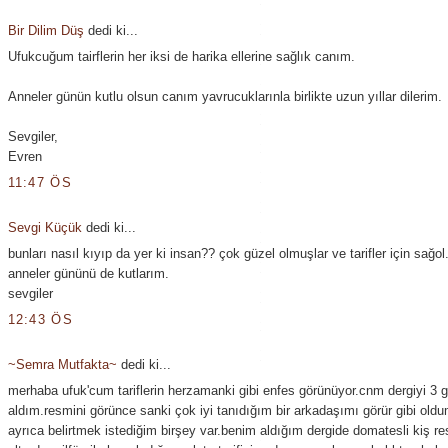
Bir Dilim Düş
dedi ki...
Ufukcuğum tairflerin her iksi de harika ellerine sağlık canım.
Anneler günün kutlu olsun canım yavrucuklarınla birlikte uzun yıllar dilerim.
Sevgiler,
Evren
11:47 ÖS
Sevgi Küçük
dedi ki...
bunları nasıl kıyıp da yer ki insan?? çok güzel olmuşlar ve tarifler için sağol
anneler gününü de kutlarım.
sevgiler
12:43 ÖS
~Semra Mutfakta~
dedi ki...
merhaba ufuk'cum tariflerin herzamanki gibi enfes görünüyor.cnm dergiyi 3 
aldım.resmini görünce sanki çok iyi tanıdığım bir arkadaşımı görür gibi oldu
ayrıca belirtmek istediğim birşey var.benim aldığım dergide domatesli kiş re