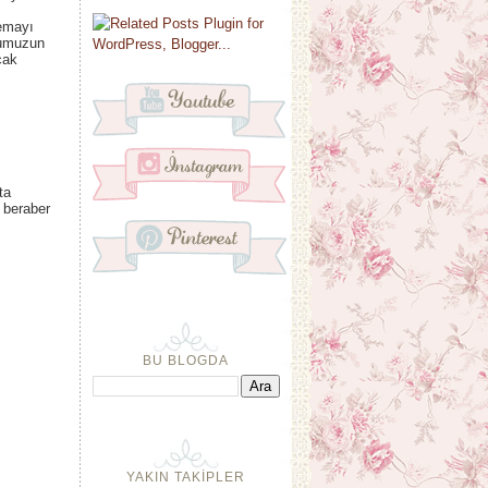
remayı
rumuzun
cak
ta
a beraber
BU BLOGDA
YAKIN TAKİPLER