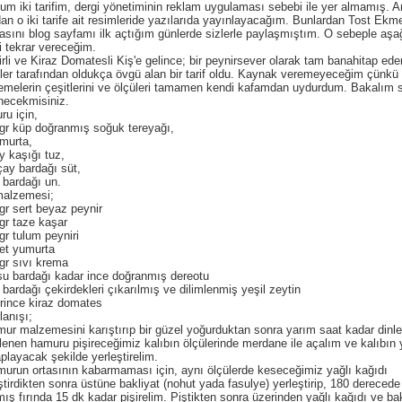
um iki tarifim, dergi yönetiminin reklam uygulaması sebebi ile yer almamış. 
an o iki tarife ait resimleride yazılarıda yayınlayacağım. Bunlardan Tost Ekm
asını blog sayfamı ilk açtığım günlerde sizlerle paylaşmıştım. O sebeple aşa
ni tekrar vereceğim.
rli ve Kiraz Domatesli Kiş'e gelince; bir peynirsever olarak tam banahitap ede
ler tarafından oldukça övgü alan bir tarif oldu. Kaynak veremeyeceğim çünkü
melerin çeşitlerini ve ölçüleri tamamen kendi kafamdan uydurdum. Bakalım 
necekmisiniz.
u için,
gr küp doğranmış soğuk tereyağı,
murta,
y kaşığı tuz,
çay bardağı süt,
 bardağı un.
malzemesi;
gr sert beyaz peynir
gr taze kaşar
gr tulum peyniri
et yumurta
gr sıvı krema
su bardağı kadar ince doğranmış dereotu
 bardağı çekirdekleri çıkarılmış ve dilimlenmiş yeşil zeytin
rince kiraz domates
lanışı;
ur malzemesini karıştırıp bir güzel yoğurduktan sonra yarım saat kadar dinle
lenen hamuru pişireceğimiz kalıbın ölçülerinde merdane ile açalım ve kalıbın 
playacak şekilde yerleştirelim.
urun ortasının kabarmaması için, aynı ölçülerde keseceğimiz yağlı kağıdı
ştirdikten sonra üstüne bakliyat (nohut yada fasulye) yerleştirip, 180 dereced
lmış fırında 15 dk kadar pişirelim. Piştikten sonra üzerinden yağlı kağıdı ve bak