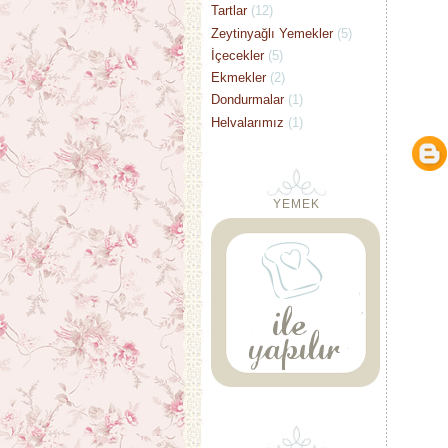
Tartlar
(12)
Zeytinyağlı Yemekler
(5)
İçecekler
(5)
Ekmekler
(2)
Dondurmalar
(1)
Helvalarımız
(1)
YEMEK