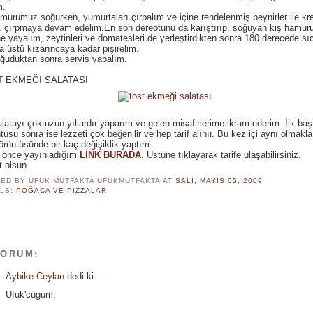
m.
murumuz soğurken, yumurtaları çırpalım ve içine rendelenmiş peynirler ile k
, çırpmaya devam edelim.En son dereotunu da karıştırıp, soğuyan kiş hamu
e yayalım, zeytinleri ve domatesleri de yerleştirdikten sonra 180 derecede sı
da üstü kızarıncaya kadar pişirelim.
ğuduktan sonra servis yapalım.
T EKMEĞİ SALATASI
latayı çok uzun yıllardır yaparım ve gelen misafirlerime ikram ederim. İlk baş
tüsü sonra ise lezzeti çok beğenilir ve hep tarif alınır. Bu kez içi aynı olmakl
örüntüsünde bir kaç değişiklik yaptım.
 önce yayınladığım
LİNK BURADA
. Üstüne tıklayarak tarife ulaşabilirsiniz.
t olsun.
ED BY UFUK MUTFAKTA
UFUKMUTFAKTA
AT
SALI, MAYIS 05, 2009
LS:
POĞAÇA VE PIZZALAR
YORUM:
Aybike Ceylan
dedi ki...
Ufuk'cugum,