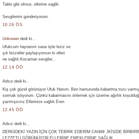
Tablo gibi olmus, ellerine saglik.
Sevgilerimi gonderiyorum.
10:26 ÖS
Unknown
dedi ki...
Ufukcum hayranım sana öyle leziz ve
şık lezzetler paylaşıyorsun ki elleri
ne sağlık.Kocaman sevgiler...
12:14 ÖÖ
Adsız dedi ki...
Kiş çok güzel görünüyor Ufuk Hanım. Ben hamurunda kabartma tozu varmıy
sormak istiyorum. Çünkü kabarmasını önlemek için üzerine ağırlık koyuldu
yazmışsınız.Ellerinize sağlık.Eren
12:45 ÖÖ
Adsız dedi ki...
DERGİDEKİ YAZIN İÇİN ÇOK TEBRİK EDERİM CANIM ,İKİSİDE BİRBİR
LEZZETLİ GÖRÜNÜYOR ELLERİNE EMEKLERİNE SAĞLIK...