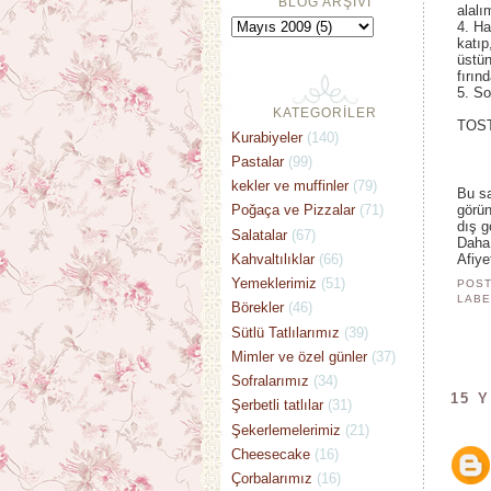
BLOG ARŞİVİ
alalı
4. Ha
katıp
üstün
fırın
5. So
KATEGORİLER
TOS
Kurabiyeler
(140)
Pastalar
(99)
kekler ve muffinler
(79)
Bu sa
görün
Poğaça ve Pizzalar
(71)
dış g
Salatalar
(67)
Daha
Kahvaltılıklar
(66)
Afiye
Yemeklerimiz
(51)
POST
LABE
Börekler
(46)
Sütlü Tatlılarımız
(39)
Mimler ve özel günler
(37)
Sofralarımız
(34)
15 
Şerbetli tatlılar
(31)
Şekerlemelerimiz
(21)
Cheesecake
(16)
Çorbalarımız
(16)