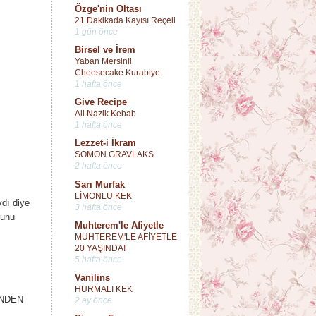
Özge'nin Oltası
21 Dakikada Kayısı Reçeli
1 gün önce
Birsel ve İrem
Yaban Mersinli
Cheesecake Kurabiye
1 hafta önce
Give Recipe
Ali Nazik Kebab
1 hafta önce
Lezzet-i İkram
SOMON GRAVLAKS
2 hafta önce
Sarı Murfak
LİMONLU KEK
dı diye
3 hafta önce
ğunu
Muhterem'le Afiyetle
MUHTEREM'LE AFİYETLE
20 YAŞINDA!
5 hafta önce
Vanilins
HURMALI KEK
İNDEN
2 ay önce