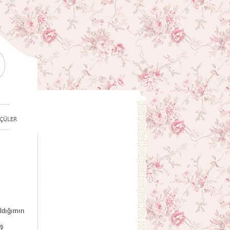
aldığımın
ış