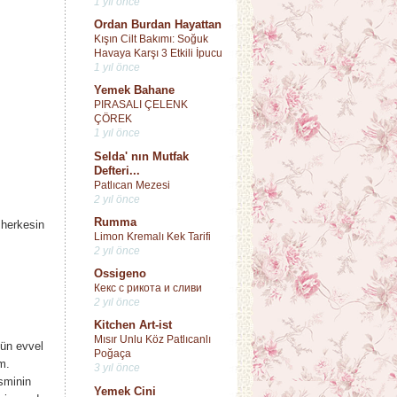
1 yıl önce
Ordan Burdan Hayattan
Kışın Cilt Bakımı: Soğuk
Havaya Karşı 3 Etkili İpucu
1 yıl önce
Yemek Bahane
PIRASALI ÇELENK
ÇÖREK
1 yıl önce
Selda' nın Mutfak
Defteri...
Patlıcan Mezesi
2 yıl önce
Rumma
.herkesin
Limon Kremalı Kek Tarifi
2 yıl önce
Ossigeno
Кекс с рикота и сливи
2 yıl önce
Kitchen Art-ist
Mısır Unlu Köz Patlıcanlı
gün evvel
Poğaça
m.
3 yıl önce
sminin
Yemek Cini