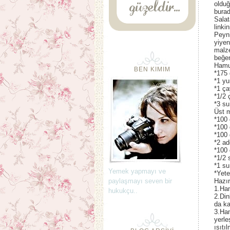
olduğ
burad
Salat
linki
Peyni
yiyen
malze
beğe
Hamur
BEN KIMIM
*175 
*1 yu
*1 ça
*1/2 
*3 su
Üst 
*100 
*100 
*100 
*2 ad
*100 
*1/2 
*1 su
Yemek yapmayı ve
*Yete
paylaşmayı seven bir
Hazır
1.Ham
hukukçu..
2.Din
da ka
3.Ham
yerle
ısıtı