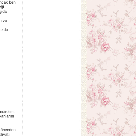
Ancak ben
eği
ğıda
n ve
sizde
ndirelim.
yanlarını
e önceden
liyatı