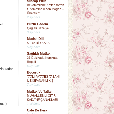
Sincap Fırın
Bekömmliche Kaffeesorten
für empfindlichen Magen –
Übersicht
2 ay önce
ava
Buzlu Badem
Çağlalı Bezelye
3 ay önce
Mutfak Dili
50`Ye BİR KALA
5 ay önce
Sağlıklı Mutfak
21 Dakikada Kumkuat
Reçeli
6 ay önce
zin kadar
Bocuruk
TATLI PATATES TABANI
İLE ISPANAKLI KİŞ
7 ay önce
Mutfak Ve Tatlar
MUHALLEBİLİ ÇITIR
KADAYIF ÇANAKLARI
ruz:)
1 yıl önce
Cafe De Hera