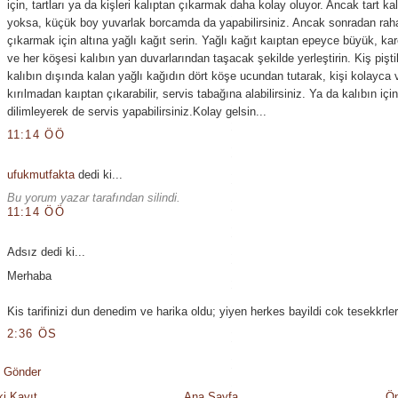
için, tartları ya da kişleri kalıptan çıkarmak daha kolay oluyor. Ancak tart kal
yoksa, küçük boy yuvarlak borcamda da yapabilirsiniz. Ancak sonradan rah
çıkarmak için altına yağlı kağıt serin. Yağlı kağıt kaıptan epeyce büyük, ka
ve her köşesi kalıbın yan duvarlarından taşacak şekilde yerleştirin. Kiş pişt
kalıbın dışında kalan yağlı kağıdın dört köşe ucundan tutarak, kişi kolayca 
kırılmadan kaıptan çıkarabilir, servis tabağına alabilirsiniz. Ya da kalıbın içi
dilimleyerek de servis yapabilirsiniz.Kolay gelsin...
11:14 ÖÖ
ufukmutfakta
dedi ki...
Bu yorum yazar tarafından silindi.
11:14 ÖÖ
Adsız dedi ki...
Merhaba
Kis tarifinizi dun denedim ve harika oldu; yiyen herkes bayildi cok tesekkrler
2:36 ÖS
 Gönder
i Kayıt
Ana Sayfa
Ön