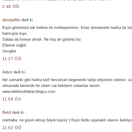
2:48 ÖÖ
durutarifler
dedi ki...
Kişin görüntüsü tek kelime ile muhteşemmm. Kiraz domatesler harika bir h
katmışlar kişe.
Salata da listeye alındı. Ne hoş bir görüntü bu.
Ellerine sağlık
Sevgiler
11:27 ÖÖ
Adsız dedi ki...
her zamanki gibi harika tarif herzaman begenerek takip ediyorum sitenizi. si
olmasada benimde bir sitem var beklerim selamlar nesrin
www.lalelimutfaklar.blogcu.com
11:58 ÖS
Betül
dedi ki...
merhaba. ne güzel olmuş böyle kişiniz:) Kişin birde ıspanaklı olanını bekliyo
11:02 ÖÖ