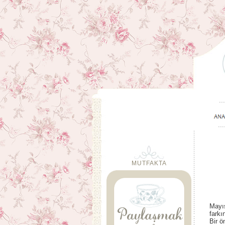
MUTFAKTA
Mayıs
farkı
Bir ö