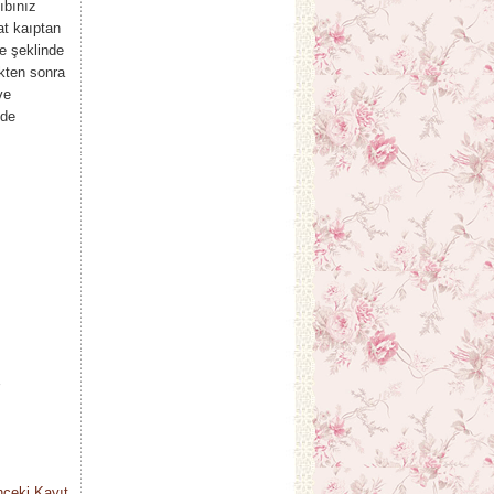
ıbınız
at kaıptan
re şeklinde
ikten sonra
ve
nde
ceki Kayıt