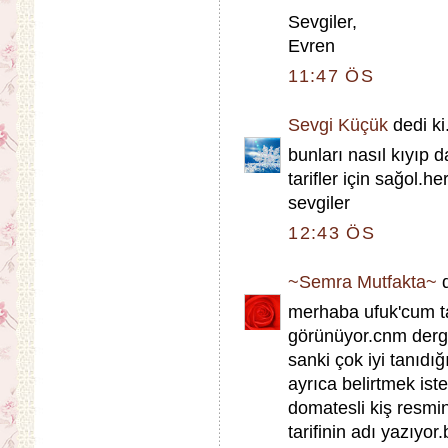
Sevgiler,
Evren
11:47 ÖS
Sevgi Küçük
dedi ki.
bunları nasıl kıyıp 
tarifler için sağol.
sevgiler
12:43 ÖS
~Semra Mutfakta~
d
merhaba ufuk'cum ta
görünüyor.cnm dergi
sanki çok iyi tanıdı
ayrıca belirtmek ist
domatesli kiş resmini
tarifinin adı yazıyor