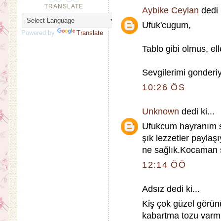
TRANSLATE
Aybike Ceylan
dedi k
Ufuk'cugum,
Powered by
Translate
Tablo gibi olmus, ell
Sevgilerimi gonderi
10:26 ÖS
Unknown
dedi ki...
Ufukcum hayranım s
şık lezzetler paylaşı
ne sağlık.Kocaman s
12:14 ÖÖ
Adsız dedi ki...
Kiş çok güzel görü
kabartma tozu varm