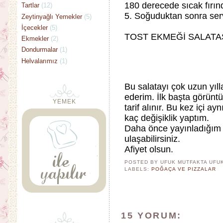
180 derecede sıcak fırınd
Tartlar
(12)
5. Soğuduktan sonra ser
Zeytinyağlı Yemekler
(5)
İçecekler
(5)
TOST EKMEĞİ SALATA
Ekmekler
(2)
Dondurmalar
(1)
Helvalarımız
(1)
Bu salatayı çok uzun yıll
ederim. İlk başta görüntü
YEMEK
tarif alınır. Bu kez içi 
kaç değişiklik yaptım.
Daha önce yayınladığı
ulaşabilirsiniz.
Afiyet olsun.
POSTED BY UFUK MUTFAKTA
UFU
LABELS:
POĞAÇA VE PIZZALAR
15 YORUM: