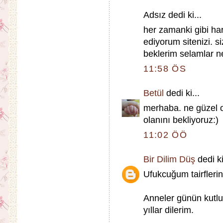
Adsız dedi ki...
her zamanki gibi ha
ediyorum sitenizi. 
beklerim selamlar n
11:58 ÖS
Betül
dedi ki...
merhaba. ne güzel ol
olanını bekliyoruz:)
11:02 ÖÖ
Bir Dilim Düş
dedi ki
Ufukcuğum tairflerin
Anneler günün kutlu
yıllar dilerim.