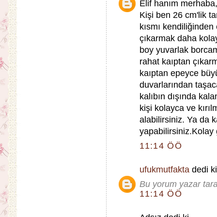
Elif hanım merhaba
Kişi ben 26 cm'lik ta
kısmı kendiliğinden çı
çıkarmak daha kolay
boy yuvarlak borcam
rahat kaıptan çıkarma
kaıptan epeyce büyü
duvarlarından taşaca
kalıbın dışında kala
kişi kolayca ve kırı
alabilirsiniz. Ya da 
yapabilirsiniz.Kolay 
11:14 ÖÖ
ufukmutfakta
dedi ki
Bu yorum yazar taraf
11:14 ÖÖ