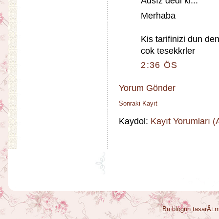
Adsız dedi ki...
Merhaba
Kis tarifinizi dun d
cok tesekkrler
2:36 ÖS
Yorum Gönder
Sonraki Kayıt
Kaydol:
Kayıt Yorumları 
Bu blogun tasarÄ±