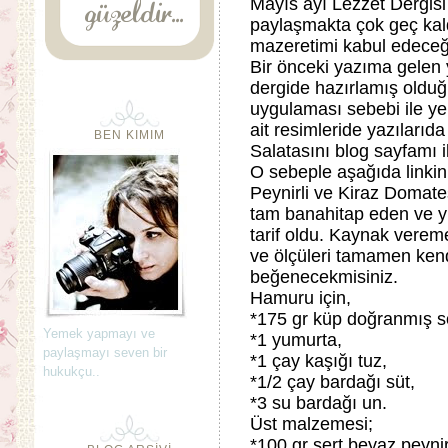
Mayıs ayı Lezzet Dergisi i
paylaşmakta çok geç kal
mazeretimi kabul edeceği
Bir önceki yazıma gelen y
dergide hazırlamış olduğu
uygulaması sebebi ile ye
ait resimleride yazıları
BEN KIMIM
Salatasını blog sayfamı i
O sebeple aşağıda linkin
Peynirli ve Kiraz Domates
tam banahitap eden ve yi
tarif oldu. Kaynak verem
ve ölçüleri tamamen ke
beğenecekmisiniz.
Hamuru için,
*175 gr küp doğranmış s
Yemek yapmayı ve
*1 yumurta,
paylaşmayı seven bir
*1 çay kaşığı tuz,
hukukçu..
*1/2 çay bardağı süt,
*3 su bardağı un.
Üst malzemesi;
*100 gr sert beyaz peyni