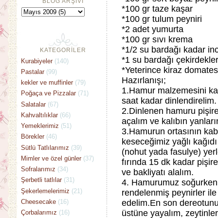
BLOG ARŞİVİ
*100 gr taze kaşar
*100 gr tulum peyniri
*2 adet yumurta
*100 gr sıvı krema
*1/2 su bardağı kadar i
KATEGORİLER
*1 su bardağı çekirdekler
Kurabiyeler
(140)
*Yeterince kiraz domates
Pastalar
(99)
Hazırlanışı;
kekler ve muffinler
(79)
1.Hamur malzemesini karı
Poğaça ve Pizzalar
(71)
saat kadar dinlendirelim.
Salatalar
(67)
2.Dinlenen hamuru pişire
Kahvaltılıklar
(66)
açalım ve kalıbın yanları
Yemeklerimiz
(51)
3.Hamurun ortasının kab
Börekler
(46)
keseceğimiz yağlı kağıdı 
Sütlü Tatlılarımız
(39)
(nohut yada fasulye) yerl
Mimler ve özel günler
(37)
fırında 15 dk kadar pişir
Sofralarımız
(34)
ve bakliyatı alalım.
Şerbetli tatlılar
(31)
4. Hamurumuz soğurken, 
Şekerlemelerimiz
(21)
rendelenmiş peynirler il
Cheesecake
(16)
edelim.En son dereotunu
üstüne yayalım, zeytinler
Çorbalarımız
(16)