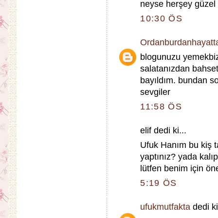
neyse herşey güzel 
10:30 ÖS
Ordanburdanhayatt
blogunuzu yemekbiz
salatanızdan bahsetm
bayıldım. bundan so
sevgiler
11:58 ÖS
elif dedi ki...
Ufuk Hanım bu kiş t
yaptınız? yada kalıp
lütfen benim için ön
5:19 ÖS
ufukmutfakta
dedi ki