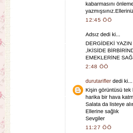
kabarmasını önlemek
yazmışsınız.Ellerini
12:45 ÖÖ
Adsız dedi ki...
DERGİDEKİ YAZIN
,İKİSİDE BİRBİR
EMEKLERİNE SAĞL
2:48 ÖÖ
durutarifler
dedi ki...
Kişin görüntüsü te
harika bir hava katm
Salata da listeye al
Ellerine sağlık
Sevgiler
11:27 ÖÖ