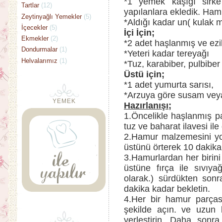
*1 yemek kaşığı sirke 
Tartlar
(12)
yapılanlara ekledik. H
Zeytinyağlı Yemekler
(5)
*Aldığı kadar un( kulak
İçecekler
(5)
İçi İçin;
Ekmekler
(2)
*2 adet haşlanmış ve ezi
Dondurmalar
(1)
*Yeteri kadar tereyağı
Helvalarımız
(1)
*Tuz, karabiber, pulbiber
Üstü için;
*1 adet yumurta sarısı,
*Arzuya göre susam vey
YEMEK
Hazırlanışı;
1.Öncelikle haşlanmış pa
tuz ve baharat ilavesi il
2.Hamur malzemesini yo
üstünü örterek 10 dakika 
3.Hamurlardan her birin
üstüne fırça ile sıvıy
olarak.) sürdükten son
dakika kadar bekletin.
4.Her bir hamur parças
şekilde açın. ve uzun 
yerleştirin. Daha sonr