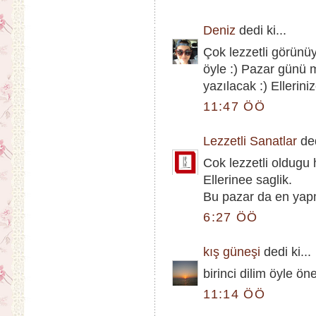
Deniz
dedi ki...
Çok lezzetli görünü
öyle :) Pazar günü 
yazılacak :) Ellerini
11:47 ÖÖ
Lezzetli Sanatlar
ded
Cok lezzetli oldugu 
Ellerinee saglik.
Bu pazar da en ya
6:27 ÖÖ
kış güneşi
dedi ki...
birinci dilim öyle ön
11:14 ÖÖ