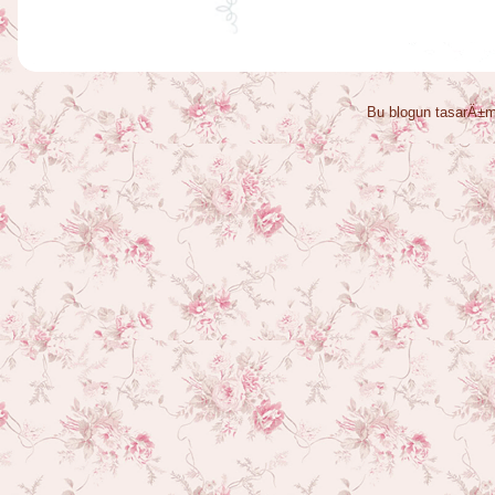
Bu blogun tasarÄ±