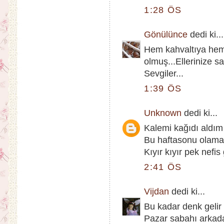
1:28 ÖS
Gönülünce
dedi ki...
Hem kahvaltıya hemd
olmuş...Ellerinize sağ
Sevgiler...
1:39 ÖS
Unknown
dedi ki...
Kalemi kağıdı aldım 
Bu haftasonu olamaz
Kıyır kıyır pek nefis
2:41 ÖS
Vijdan
dedi ki...
Bu kadar denk gelir 
Pazar sabahı arkada