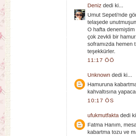
Deniz
dedi ki...
Umut Sepeti'nde gö
telaşede unutmuşum
O hafta denemiştim
çok zevkli bir hamur
soframızda hemen tü
teşekkürler.
11:17 ÖÖ
Unknown
dedi ki...
Hamuruna kabartma
kahvaltısına yapaca
10:17 ÖS
ufukmutfakta
dedi ki
Fatma Hanım, mesaj
kabartma tozu ve m