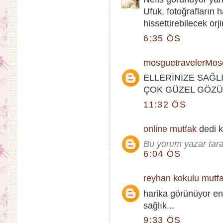
Ufuk, fotoğrafların 
hissettirebilecek orji
6:35 ÖS
mosguetravelerMosg
ELLERİNİZE SAĞL
ÇOK GÜZEL GÖZ
11:32 ÖS
online mutfak
dedi ki
Bu yorum yazar taraf
6:04 ÖS
reyhan kokulu mutf
harika görünüyor en
sağlık...
9:33 ÖS