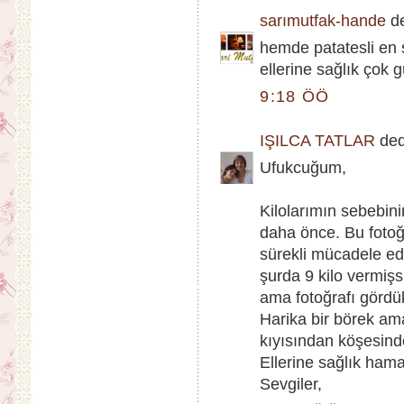
sarımutfak-hande
de
hemde patatesli en 
ellerine sağlık çok 
9:18 ÖÖ
IŞILCA TATLAR
dedi
Ufukcuğum,
Kilolarımın sebebin
daha önce. Bu fotoğ
sürekli mücadele edi
şurda 9 kilo vermişs
ama fotoğrafı gördü
Harika bir börek am
kıyısından köşesinde
Ellerine sağlık ham
Sevgiler,