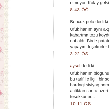
olmuyor. Kolay gelsi
8:43 ÖÖ
Boncuk pelo dedi ki.
Ufuk hanım aynı akşa
kabartma tozu koydu
not aldı. Birde pat
yapayım.teşekurler.
3:22 ÖS
aysel
dedi ki...
Ufuk hanım blogunuz
bu tarif ile ilgili 
bardagi siviyag ha
actiktan sonra uzeri
tesekkurler...
10:11 ÖS