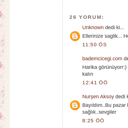
26 YORUM:
Unknown
dedi ki...
Ellerinize saglik... 
11:50 ÖS
bademcicegi.com
de
Harika görünüyorr:) 
kalın
12:41 ÖÖ
Nurşen Aksoy
dedi k
Bayıldım..Bu pazar 
sağlık..sevgiler
8:25 ÖÖ