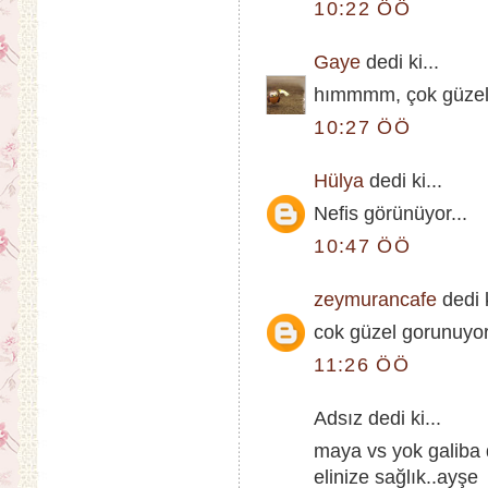
10:22 ÖÖ
Gaye
dedi ki...
hımmmm, çok güzel g
10:27 ÖÖ
Hülya
dedi ki...
Nefis görünüyor...
10:47 ÖÖ
zeymurancafe
dedi k
cok güzel gorunuyor 
11:26 ÖÖ
Adsız dedi ki...
maya vs yok galiba d
elinize sağlık..ayşe