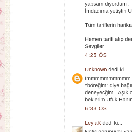
yapsam diyordum .
İmdadıma yetiştin Uf
Tüm tariflerin harika
Hemen tarifi alıp de
Sevgiler
4:25 ÖS
Unknown
dedi ki...
Immmmmmmmmm ba-tıl
^böreğim'' diye bağı
deneyecğim...Aşık o
beklerim Ufuk Hanım
6:33 ÖS
LeylaK
dedi ki...
Nefis görünüyor yah