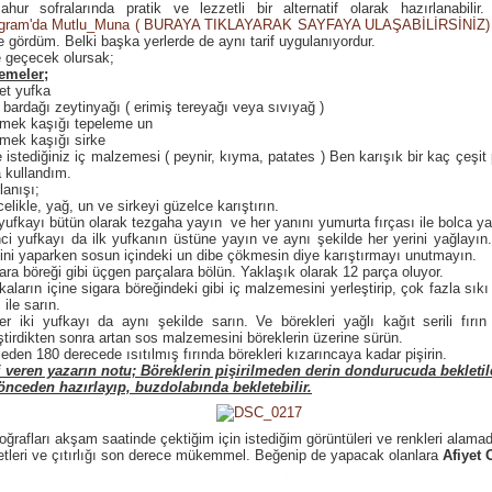
hur sofralarında pratik ve lezzetli bir alternatif olarak hazırlanabilir.
agram'da Mutlu_Muna
( BURAYA TIKLAYARAK SAYFAYA ULAŞABİLİRSİNİZ)
 gördüm. Belki başka yerlerde de aynı tarif uygulanıyordur.
e geçecek olursak;
emeler;
et yufka
 bardağı zeytinyağı ( erimiş tereyağı veya sıvıyağ )
emek kaşığı tepeleme un
mek kaşığı sirke
e istediğiniz iç malzemesi ( peynir, kıyma, patates ) Ben karışık bir kaç çeşit p
 kullandım.
lanışı;
elikle, yağ, un ve sirkeyi güzelce karıştırın.
 yufkayı bütün olarak tezgaha yayın ve her yanını yumurta fırçası ile bolca ya
nci yufkayı da ilk yufkanın üstüne yayın ve aynı şekilde her yerini yağlayı
ini yaparken sosun içindeki un dibe çökmesin diye karıştırmayı unutmayın.
ara böreği gibi üçgen parçalara bölün. Yaklaşık olarak 12 parça oluyor.
kaların içine sigara böreğindeki gibi iç malzemesini yerleştirip, çok fazla sı
 ile sarın.
er iki yufkayı da aynı şekilde sarın. Ve börekleri yağlı kağıt serili fırın
ştirdikten sonra artan sos malzemesini böreklerin üzerine sürün.
eden 180 derecede ısıtılmış fırında börekleri kızarıncaya kadar pişirin.
i veren yazarın notu; Böreklerin pişirilmeden derin dondurucuda bekletile
önceden hazırlayıp, buzdolabında bekletebilir.
oğrafları akşam saatinde çektiğim için istediğim görüntüleri ve renkleri alam
etleri ve çıtırlığı son derece mükemmel. Beğenip de yapacak olanlara
Afiyet 