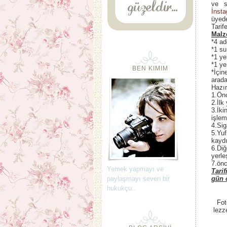
ve sa
İnst
üyede
Tarif
Malz
*4 ad
*1 su
*1 y
*1 ye
BEN KIMIM
*İçin
arada
Hazır
1.Önc
2.İlk
3.İki
işlem
4.Sig
5.Yuf
kaydı
6.Diğ
yerle
7.önc
Yemek yapmayı ve
Tarif
paylaşmayı seven bir
gün 
hukukçu..
Fot
lezz