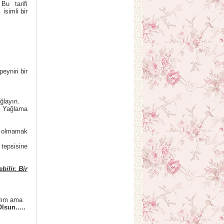
 Bu tarifi
isimli bir
eyniri bir
ğlayın.
n. Yağlama
kı olmamak
 tepsisine
bilir. Bir
adım ama
Olsun.....