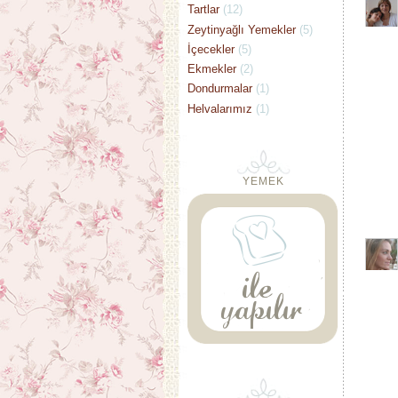
Tartlar
(12)
Zeytinyağlı Yemekler
(5)
İçecekler
(5)
Ekmekler
(2)
Dondurmalar
(1)
Helvalarımız
(1)
YEMEK