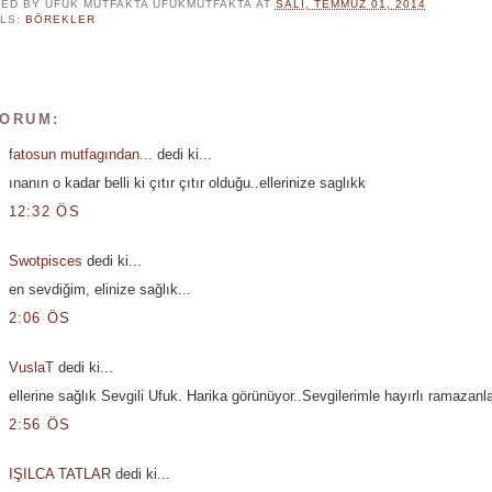
ED BY UFUK MUTFAKTA
UFUKMUTFAKTA
AT
SALI, TEMMUZ 01, 2014
LS:
BÖREKLER
YORUM:
fatosun mutfagından...
dedi ki...
ınanın o kadar belli ki çıtır çıtır olduğu..ellerinize saglıkk
12:32 ÖS
Swotpisces
dedi ki...
en sevdiğim, elinize sağlık...
2:06 ÖS
VuslaT
dedi ki...
ellerine sağlık Sevgili Ufuk. Harika görünüyor..Sevgilerimle hayırlı ramazanla
2:56 ÖS
IŞILCA TATLAR
dedi ki...