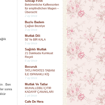
Sincap Fırın
Bekömmliche Kaffeesorten
für empfindlichen Magen –
Übersicht
2 ay önce
Buzlu Badem
Çağlalı Bezelye
3 ay önce
Mutfak Dili
ağlık
50`Ye BİR KALA
5 ay önce
Sağlıklı Mutfak
21 Dakikada Kumkuat
Reçeli
6 ay önce
Bocuruk
TATLI PATATES TABANI
İLE ISPANAKLI KİŞ
7 ay önce
Mutfak Ve Tatlar
in . Ben
MUHALLEBİLİ ÇITIR
ler sonra
KADAYIF ÇANAKLARI
ekkür
1 yıl önce
Cafe De Hera