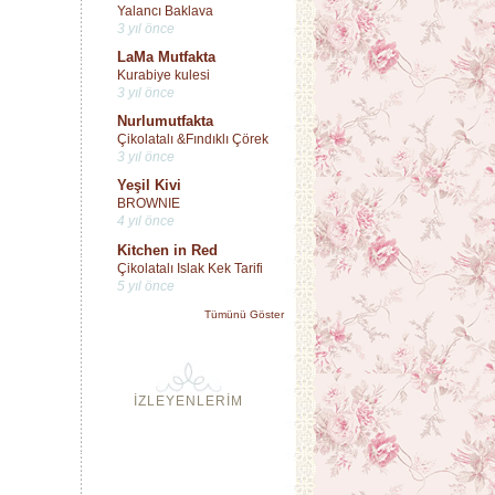
Yalancı Baklava
3 yıl önce
LaMa Mutfakta
Kurabiye kulesi
3 yıl önce
Nurlumutfakta
Çikolatalı &Fındıklı Çörek
3 yıl önce
Yeşil Kivi
BROWNIE
4 yıl önce
Kitchen in Red
Çikolatalı Islak Kek Tarifi
5 yıl önce
Tümünü Göster
İZLEYENLERİM