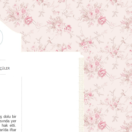
ş dolu bir
sında yer
 hak etti.
n'da iftar