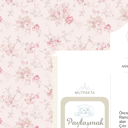
MUTFAKTA
Öncel
Rama
alan 
Çıtır