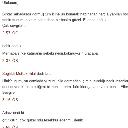
Ufukcum,
Birkaç arkadaşda görmüştüm içine un konarak hazırlanan harçla yapılan bör
senin sunumun ve elinden daha bir başka güzel. Ellerine sağlık.
Çok sevgiler...
2:57 ÖÖ
nehir dedi ki...
Merhaba sirke katmanin sebebi nedir.kokmuyor mu acaba
2:37 ÖS
Saglıklı Mutfak Hilal
dedi ki...
Ufuk'cuğum, şu camiada yüzünü bile görmeden içimin ısındığı nadir insanla
seni severek takip ettiğimi bilmeni isterim. börekler şahane ve al benili. Elle
Sevgiler
3:16 ÖS
Adsız dedi ki...
çıtır çıtır...cok güzel odu.tesekkur ederim ..deniz
7:59 ÖS