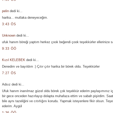
pelin
dedi ki...
harika... mutlaka deneyeceğim.
3:43 ÖS
Unknown
dedi ki...
ufuk hanım böreği yaptım herkez çook beğendi çook teşekkürler ellerinize s
9:33 ÖÖ
Kızıl KELEBEK
dedi ki...
Denedim ve bayıldım :) Çıtır çıtır harika bir börek oldu. Teşekkürler
7:27 ÖS
Adsız dedi ki...
Ufuk hanım inanılmaz güzel oldu börek çok teşekkür ederim paylaşımınız iç
bir gece onceden hazırlayıp dolapta muhafaza ettim ve sabah pişirdim. Saat
bile aynı tazeliğini ve cıtırlığını korudu. Yapmak isteyenlere fikir olsun. Teş
ederim. Aygül
1:36 ÖÖ