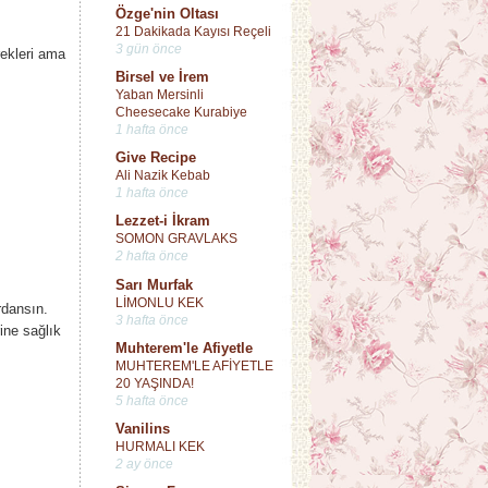
Özge'nin Oltası
21 Dakikada Kayısı Reçeli
3 gün önce
ekleri ama
Birsel ve İrem
Yaban Mersinli
Cheesecake Kurabiye
1 hafta önce
Give Recipe
Ali Nazik Kebab
1 hafta önce
Lezzet-i İkram
SOMON GRAVLAKS
2 hafta önce
Sarı Murfak
LİMONLU KEK
rdansın.
3 hafta önce
rine sağlık
Muhterem'le Afiyetle
MUHTEREM'LE AFİYETLE
20 YAŞINDA!
5 hafta önce
Vanilins
HURMALI KEK
2 ay önce