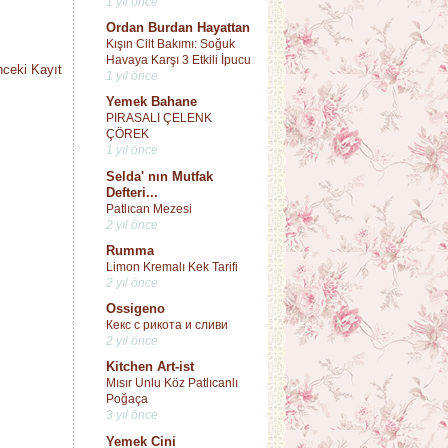
1 yıl önce
Ordan Burdan Hayattan
Kışın Cilt Bakımı: Soğuk
Havaya Karşı 3 Etkili İpucu
ceki Kayıt
1 yıl önce
Yemek Bahane
PIRASALI ÇELENK
ÇÖREK
1 yıl önce
Selda' nın Mutfak
Defteri...
Patlıcan Mezesi
2 yıl önce
Rumma
Limon Kremalı Kek Tarifi
2 yıl önce
Ossigeno
Кекс с рикота и сливи
2 yıl önce
Kitchen Art-ist
Mısır Unlu Köz Patlıcanlı
Poğaça
3 yıl önce
Yemek Cini