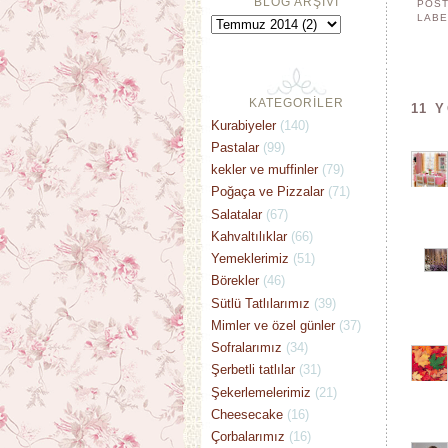
BLOG ARŞİVİ
POST
LABE
KATEGORİLER
11 
Kurabiyeler
(140)
Pastalar
(99)
kekler ve muffinler
(79)
Poğaça ve Pizzalar
(71)
Salatalar
(67)
Kahvaltılıklar
(66)
Yemeklerimiz
(51)
Börekler
(46)
Sütlü Tatlılarımız
(39)
Mimler ve özel günler
(37)
Sofralarımız
(34)
Şerbetli tatlılar
(31)
Şekerlemelerimiz
(21)
Cheesecake
(16)
Çorbalarımız
(16)