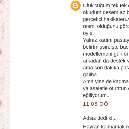
Ufuk'cuğum,tek tek 
okudum desem az bil
gerçekci hakikaten.
resmi olduğunu görd
öyle.
Yalnız kadını pasta
belirtmişsin.İşte ba
modellemeni gün önc
arkadan da destek v
ama son dakika past
galiba....
Ama yine de kadına 
va asaletle oturttun
eğiliyorum...
11:05 ÖÖ
Adsız dedi ki...
Hayran kalmamak mü