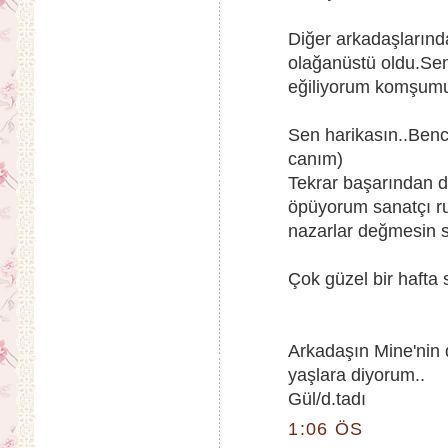
Diğer arkadaşlarında
olağanüstü oldu.Sen
eğiliyorum komşumu
Sen harikasın..Benc
canım)
Tekrar başarından d
öpüyorum sanatçı r
nazarlar değmesin s
Çok güzel bir hafta 
Arkadaşın Mine'nin 
yaşlara diyorum..
Gül/d.tadı
1:06 ÖS