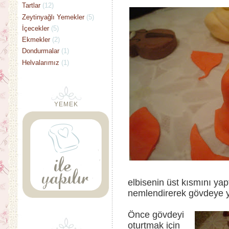
Tartlar
(12)
Zeytinyağlı Yemekler
(5)
İçecekler
(5)
Ekmekler
(2)
Dondurmalar
(1)
Helvalarımız
(1)
YEMEK
elbisenin üst kısmını yapt
nemlendirerek gövdeye y
Önce gövdeyi
oturtmak için