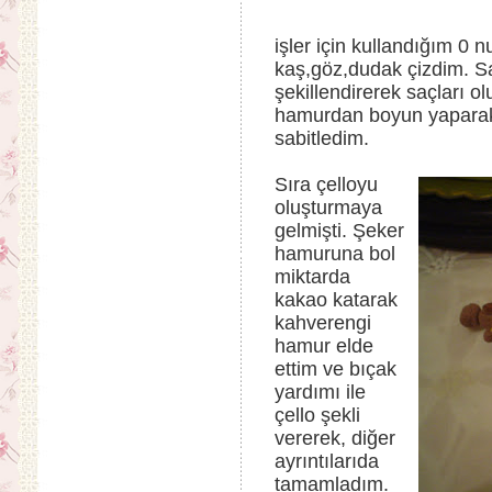
işler için kullandığım 0 
kaş,göz,dudak çizdim. S
şekillendirerek saçları o
hamurdan boyun yaparak 
sabitledim.
Sıra çelloyu
oluşturmaya
gelmişti. Şeker
hamuruna bol
miktarda
kakao katarak
kahverengi
hamur elde
ettim ve bıçak
yardımı ile
çello şekli
vererek, diğer
ayrıntılarıda
tamamladım.