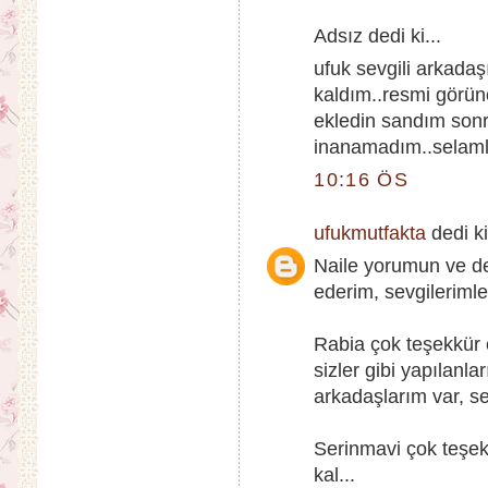
Adsız dedi ki...
ufuk sevgili arkadaş
kaldım..resmi görün
ekledin sandım son
inanamadım..selaml
10:16 ÖS
ufukmutfakta
dedi ki
Naile yorumun ve de
ederim, sevgilerimle.
Rabia çok teşekkür 
sizler gibi yapılanl
arkadaşlarım var, sev
Serinmavi çok teşek
kal...