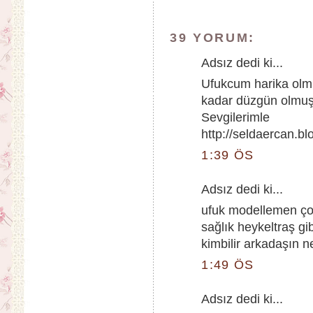
39 YORUM:
Adsız dedi ki...
Ufukcum harika olmu
kadar düzgün olmuş n
Sevgilerimle
http://seldaercan.b
1:39 ÖS
Adsız dedi ki...
ufuk modellemen çok
sağlık heykeltraş g
kimbilir arkadaşın n
1:49 ÖS
Adsız dedi ki...