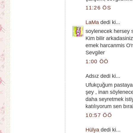
11:26 ÖS
LaMa
dedi ki...
soylenecek hersey s
Kim bilir arkadasini
emek harcanmis O'n
Sevgiler
1:00 ÖÖ
Adsız dedi ki...
Ufukçuğum pastaya b
şey , inan söylenec
daha seyretmek istiy
katılıyorum sen bıra
10:57 ÖÖ
Hülya
dedi ki...