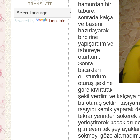
hamurdan bir
TRANSLATE
tabure,
sonrada kalça
Powered by
Translate
ve baseni
hazırlayarak
birbirine
yapıştırdım ve
tabureye
oturttum.
Sonra
bacakları
oluşturdum,
oturuş şekline
göre kıvırarak
şekil verdim ve kalçaya 
bu oturuş şeklini taşıy
taşıyıcı kemik yaparak d
tekrar yerinden sökerek
yerleştirerek bacakları
gitmeyen tek şey ayakla
sökmeyi göze alamadım. 