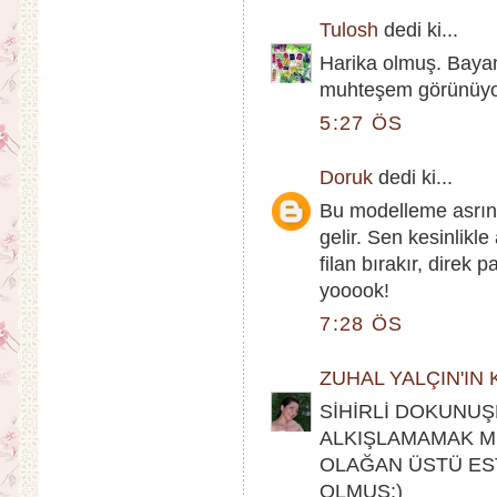
Tulosh
dedi ki...
Harika olmuş. Bayan 
muhteşem görünüyo
5:27 ÖS
Doruk
dedi ki...
Bu modelleme asrın 
gelir. Sen kesinlikl
filan bırakır, direk 
yooook!
7:28 ÖS
ZUHAL YALÇIN'IN
SİHİRLİ DOKUNUŞ
ALKIŞLAMAMAK M
OLAĞAN ÜSTÜ EST
OLMUŞ;)