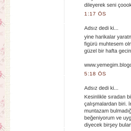
dileyerek seni çooo
1:17 ÖS
Adsız dedi ki...
yine harikalar yarat
figürü muhtesem ol
güzel bir hafta gecir
www.yemegim.blog
5:18 ÖS
Adsız dedi ki...
Kesinlikle sıradan 
çalışmalardan biri.
muntazam bulmadığım
beğeniyorum ve uyg
diyecek birşey bul