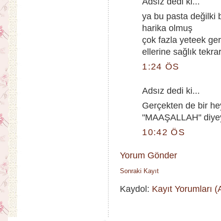
Adsız dedi ki...
ya bu pasta değilki 
harika olmuş
çok fazla yeteek g
ellerine sağlık tekra
1:24 ÖS
Adsız dedi ki...
Gerçekten de bir hey
"MAAŞALLAH" diyey
10:42 ÖS
Yorum Gönder
Sonraki Kayıt
Kaydol:
Kayıt Yorumları 