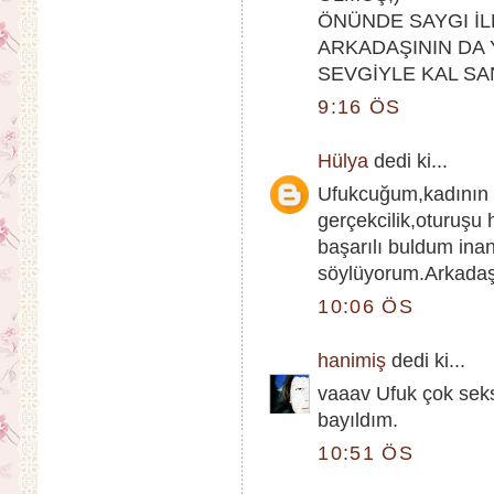
ÖNÜNDE SAYGI İL
ARKADAŞININ DA 
SEVGİYLE KAL SA
9:16 ÖS
Hülya
dedi ki...
Ufukcuğum,kadının y
gerçekcilik,oturuşu
başarılı buldum ina
söylüyorum.Arkadaşı
10:06 ÖS
hanimiş
dedi ki...
vaaav Ufuk çok seks
bayıldım.
10:51 ÖS