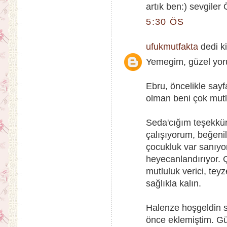
artık ben:) sevgiler
5:30 ÖS
ufukmutfakta
dedi ki
Yemegim, güzel yoru
Ebru, öncelikle sa
olman beni çok mutlu
Seda'cığım teşekkü
çalışıyorum, beğen
çocukluk var sanıy
heyecanlandırıyor.
mutluluk verici, te
sağlıkla kalın.
Halenze hoşgeldin 
önce eklemiştim. Gü