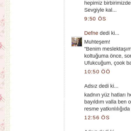
hepimiz birbirimizd
Sevgiyle kal...
9:50 ÖS
Defne
dedi ki...
Muhteşem!
"Benim meslektaşım
koltuğuma önce, sonr
Ufukcuğum, çook başa
10:50 ÖÖ
Adsız dedi ki...
kadnın yüz hatları 
bayıldım valla ben 
resme yatkınlılığıd
12:56 ÖS