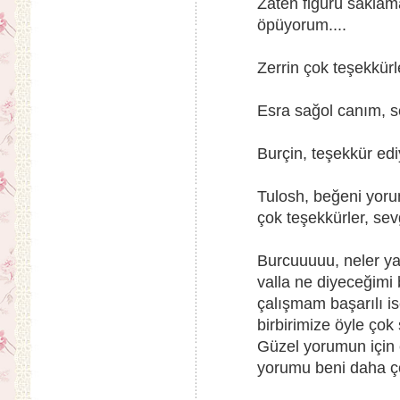
Zaten figürü saklama
öpüyorum....
Zerrin çok teşekkürle
Esra sağol canım, se
Burçin, teşekkür edi
Tulosh, beğeni yoru
çok teşekkürler, sevg
Burcuuuuu, neler y
valla ne diyeceğimi 
çalışmam başarılı i
birbirimize öyle çok
Güzel yorumun için 
yorumu beni daha çok