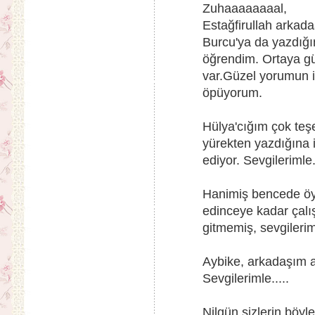
Zuhaaaaaaaal,
Estağfirullah arkada
Burcu'ya da yazdığı
öğrendim. Ortaya gü
var.Güzel yorumun 
öpüyorum.
Hülya'cığım çok teş
yürekten yazdığına 
ediyor. Sevgilerimle..
Hanimiş bencede öyl
edinceye kadar çalı
gitmemiş, sevgileriml
Aybike, arkadaşım 
Sevgilerimle.....
Nilgün sizlerin böyl