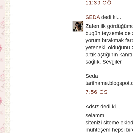
11:39 ÖÖ
SEDA
dedi ki...
Zaten ilk gördüğüm
bugün teyzemle de 
yorum bırakmak farz
yetenekli olduğunu
artık aştığının kanıt
sağlık. Sevgiler
Seda
tarifname.blogspot
7:56 ÖS
Adsız dedi ki...
selamm
sitenizi siteme ekle
muhteşem hepsi birer