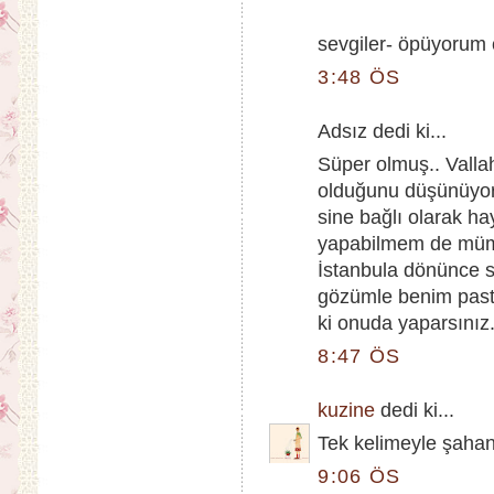
sevgiler- öpüyorum
3:48 ÖS
Adsız dedi ki...
Süper olmuş.. Vall
olduğunu düşünüyor
sine bağlı olarak h
yapabilmem de mümk
İstanbula dönünce s
gözümle benim past
ki onuda yaparsınız
8:47 ÖS
kuzine
dedi ki...
Tek kelimeyle şaha
9:06 ÖS