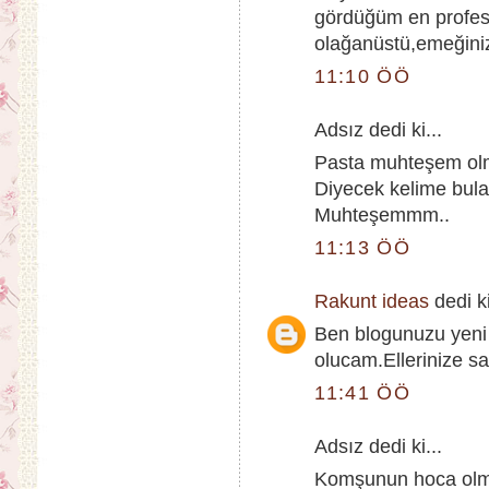
gördüğüm en profesy
olağanüstü,emeğiniz
11:10 ÖÖ
Adsız dedi ki...
Pasta muhteşem ol
Diyecek kelime bul
Muhteşemmm..
11:13 ÖÖ
Rakunt ideas
dedi ki
Ben blogunuzu yeni 
olucam.Ellerinize sa
11:41 ÖÖ
Adsız dedi ki...
Komşunun hoca olmuş