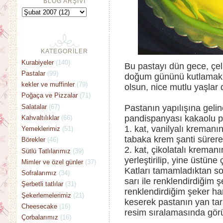
BLOG ARŞİVİ
KATEGORİLER
Kurabiyeler
(140)
Bu pastayı dün gece, çel
Pastalar
(99)
doğum gününü kutlamak 
kekler ve muffinler
(79)
olsun, nice mutlu yaşlar d
Poğaça ve Pizzalar
(71)
Salatalar
(67)
Pastanın yapılışına gel
pandispanyası kakaolu pa
Kahvaltılıklar
(66)
1. kat, vanilyalı kremanı
Yemeklerimiz
(51)
tabaka krem şanti sürere
Börekler
(46)
2. kat, çikolatalı kreman
Sütlü Tatlılarımız
(39)
yerleştirilip, yine üstüne
Mimler ve özel günler
(37)
Katları tamamladıktan so
Sofralarımız
(34)
sarı ile renklendirdiğim 
Şerbetli tatlılar
(31)
renklendirdiğim şeker h
Şekerlemelerimiz
(21)
keserek pastanın yan tara
Cheesecake
(16)
resim sıralamasında görü
Çorbalarımız
(16)