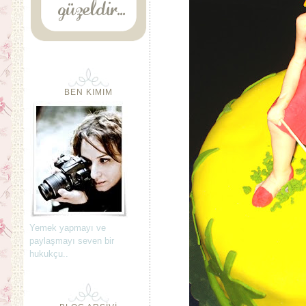
BEN KIMIM
Yemek yapmayı ve
paylaşmayı seven bir
hukukçu..