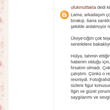
ufukmutfakta
dedi ki
Lama, arkadaşım ço
bırakıp, bana sarıld
şekilde anlatmıyor m
Ülviye'ciğim çok te
seninkilere bakaklı
Hülya, tahmin ettiğ
haberim olduğu için
fırsatım olmadı. Ço
çalıştım. Çünkü o r
resmiydi. Fotoğrafıda
sizlere figur konusu
İlgin ve güzel yorum
saygılarımı ve sevgi