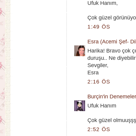
Ufuk Hanım,
Çok güzel görünüyor 
1:49 ÖS
Esra (Acemi Şef- Dik
Harika! Bravo çok 
duruşu.. Ne diyebiliri
Sevgiler,
Esra
2:16 ÖS
Burçin'in Denemeler
Ufuk Hanım
Çok güzel olmuuşşşş.
2:52 ÖS