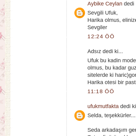
Aybike Ceylan
dedi k
Sevgili Ufuk,
Harika olmus, eliniz
Sevgiler
12:24 ÖÖ
Adsız dedi ki...
Ufuk bu kadin model
olmus, bu kadar guz
sitelerde ki haric)g
Harika otesi bir past
11:18 ÖÖ
ufukmutfakta
dedi ki
Selda, teşekkürler...
Seda arkadaşım ger