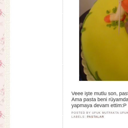
Veee işte mutlu son, pas
Ama pasta beni rüyamda 
yapmaya devam ettim:P 
POSTED BY UFUK MUTFAKTA
UFU
LABELS:
PASTALAR