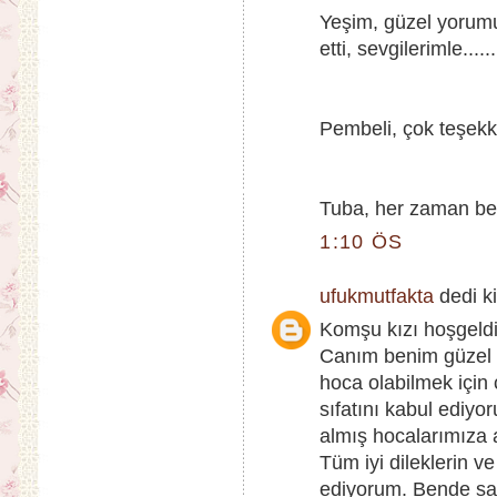
Yeşim, güzel yorumu
etti, sevgilerimle......
Pembeli, çok teşekk
Tuba, her zaman bekle
1:10 ÖS
ufukmutfakta
dedi ki
Komşu kızı hoşgeldi
Canım benim güzel s
hoca olabilmek için
sıfatını kabul ediyo
almış hocalarımıza 
Tüm iyi dileklerin v
ediyorum. Bende san