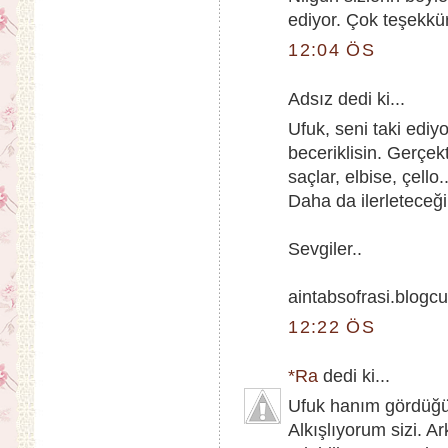
ediyor. Çok teşekkür
12:04 ÖS
Adsız dedi ki...
Ufuk, seni taki ediyo
beceriklisin. Gerçek
saçlar, elbise, çello
Daha da ilerleteceğ
Sevgiler..
aintabsofrasi.blogc
12:22 ÖS
*Ra
dedi ki...
Ufuk hanım gördüğüm
Alkışlıyorum sizi. 