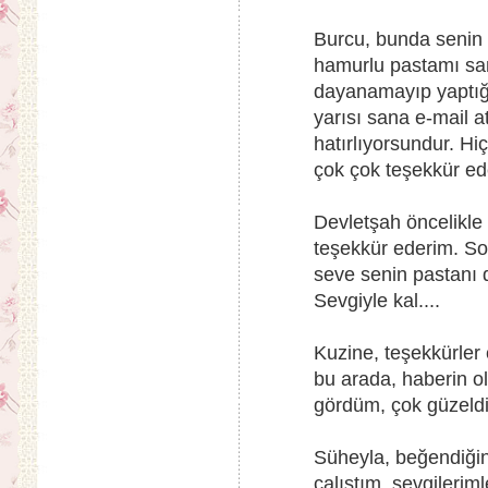
Burcu, bunda senin p
hamurlu pastamı san
dayanamayıp yaptığ
yarısı sana e-mail a
hatırlıyorsundur. H
çok çok teşekkür ede
Devletşah öncelikle
teşekkür ederim. So
seve senin pastanı 
Sevgiyle kal....
Kuzine, teşekkürler
bu arada, haberin o
gördüm, çok güzeldi,
Süheyla, beğendiğin
çalıştım, sevgilerimle