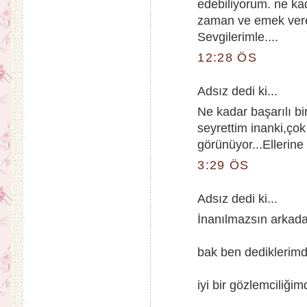
edebiliyorum. ne kad
zaman ve emek veren
Sevgilerimle....
12:28 ÖS
Adsız dedi ki...
Ne kadar başarılı b
seyrettim inanki,çok
görünüyor...Ellerine
3:29 ÖS
Adsız dedi ki...
İnanılmazsın arkad
bak ben dediklerimde
iyi bir gözlemciliği