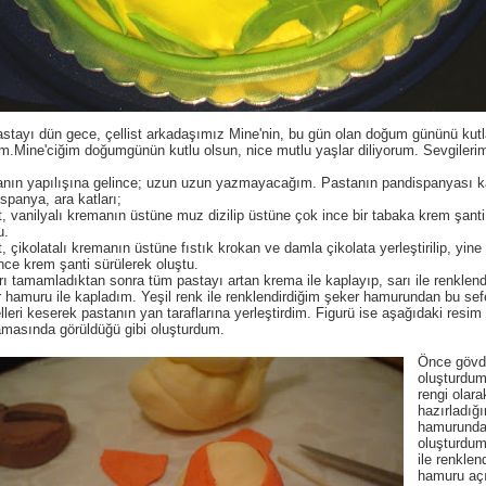
stayı dün gece, çellist arkadaşımız Mine'nin, bu gün olan doğum gününü kut
m.Mine'ciğim doğumgünün kutlu olsun, nice mutlu yaşlar diliyorum. Sevgileriml
anın yapılışına gelince; uzun uzun yazmayacağım. Pastanın pandispanyası k
spanya, ara katları;
t, vanilyalı kremanın üstüne muz dizilip üstüne çok ince bir tabaka krem şanti
u.
t, çikolatalı kremanın üstüne fıstık krokan ve damla çikolata yerleştirilip, yin
nce krem şanti sürülerek oluştu.
rı tamamladıktan sonra tüm pastayı artan krema ile kaplayıp, sarı ile renklend
 hamuru ile kapladım. Yeşil renk ile renklendirdiğim şeker hamurundan bu sef
leri keserek pastanın yan taraflarına yerleştirdim. Figurü ise aşağıdaki resim
amasında görüldüğü gibi oluşturdum.
Önce gövd
oluşturdum
rengi olara
hazırladığ
hamurunda
oluşturdum
ile renklen
hamuru aç