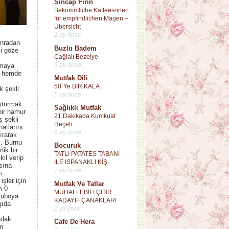
Sincap Fırın
Bekömmliche Kaffeesorten
für empfindlichen Magen –
Übersicht
2 ay önce
onradan
Buzlu Badem
i göze
Çağlalı Bezelye
3 ay önce
ymaya
yi hemde
Mutfak Dili
50`Ye BİR KALA
k şekli
5 ay önce
şturmak
Sağlıklı Mutfak
bir hamur
21 Dakikada Kumkuat
ş şekli
Reçeli
hatlarını
6 ay önce
ırarak
. Burnu
Bocuruk
nik bir
TATLI PATATES TABANI
kil verip
İLE ISPANAKLI KİŞ
sına
7 ay önce
m.
şler için
Mutfak Ve Tatlar
m 0
MUHALLEBİLİ ÇITIR
luboya
KADAYIF ÇANAKLARI
gıda
1 yıl önce
udak
Cafe De Hera
rı