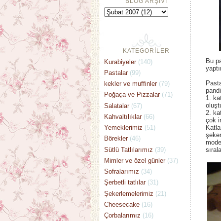
BLOG ARŞİVİ
KATEGORİLER
Bu pa
Kurabiyeler
(140)
yaptı
Pastalar
(99)
Past
kekler ve muffinler
(79)
pandi
Poğaça ve Pizzalar
(71)
1. ka
oluşt
Salatalar
(67)
2. ka
Kahvaltılıklar
(66)
çok i
Yemeklerimiz
(51)
Katla
şeker
Börekler
(46)
model
Sütlü Tatlılarımız
(39)
sıral
Mimler ve özel günler
(37)
Sofralarımız
(34)
Şerbetli tatlılar
(31)
Şekerlemelerimiz
(21)
Cheesecake
(16)
Çorbalarımız
(16)