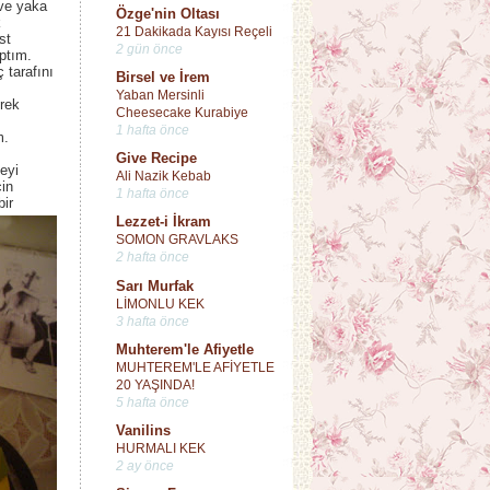
 ve yaka
Özge'nin Oltası
k
21 Dakikada Kayısı Reçeli
st
2 gün önce
ptım.
ç tarafını
Birsel ve İrem
Yaban Mersinli
rek
Cheesecake Kurabiye
1 hafta önce
m.
Give Recipe
eyi
Ali Nazik Kebab
çin
1 hafta önce
ir
Lezzet-i İkram
SOMON GRAVLAKS
2 hafta önce
Sarı Murfak
LİMONLU KEK
3 hafta önce
Muhterem'le Afiyetle
MUHTEREM'LE AFİYETLE
20 YAŞINDA!
5 hafta önce
Vanilins
HURMALI KEK
2 ay önce