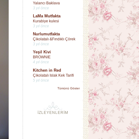
Yalancı Baklava
3 yıl önce
LaMa Mutfakta
Kurabiye kulesi
3 yıl önce
Nurlumutfakta
Çikolatalı &Fındıklı Çörek
3 yıl önce
Yeşil Kivi
BROWNIE
4 yıl önce
Kitchen in Red
Çikolatalı Islak Kek Tarifi
5 yıl önce
Tümünü Göster
İZLEYENLERİM