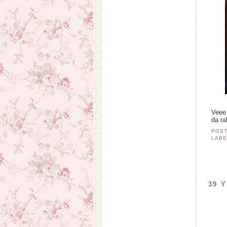
Veee 
da r
POST
LABE
39 