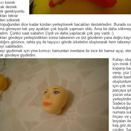
ıcı kemik
rak destek
ek gerekiyordu.
ları tekrar
den sökerek
topuğundan dize kadar kürdan yerleştirerek bacakları destekledim. Burada s
ma gitmeyen tek şey ayakları çok büyük yapmam oldu. Ama bir daha sökmey
dım. Çünkü saat sabahın 1'iydi ve daha yapılacak çok şey vardı.:)
ları gövdeye yerleştirdikten sonra taburenin ve üst gövdenin yana doğru ka
dığını görünce, tahta şiş ile taşıyıcı gövde iskeletini oluşturarak hem tabure
yi sabitledim.
yi giydirmek için yine kırmızı hamurdan merdane ile ince bir hamur açıp, ete
ek gövdeye giydirdim.
Kafayı olu
için minik 
koparıp ba
verip, yüz 
elimle bast
oluşturdum
için çok mi
parçaya şe
yüzün orta
yerleştirdi
Sadece bu i
kullandığı
numara su
fırçası ve 
boyaları ile
kaş,göz,d
çizdim. Sa