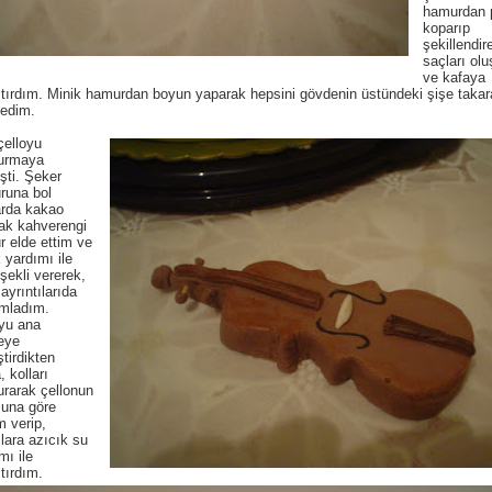
hamurdan p
koparıp
şekillendir
saçları ol
ve kafaya
tırdım. Minik hamurdan boyun yaparak hepsini gövdenin üstündeki şişe takar
ledim.
çelloyu
turmaya
şti. Şeker
runa bol
arda kakao
ak kahverengi
 elde ettim ve
 yardımı ile
 şekli vererek,
 ayrıntılarıda
mladım.
yu ana
eye
ştirdikten
, kolları
urarak çellonun
şuna göre
m verip,
ara azıcık su
mı ile
tırdım.