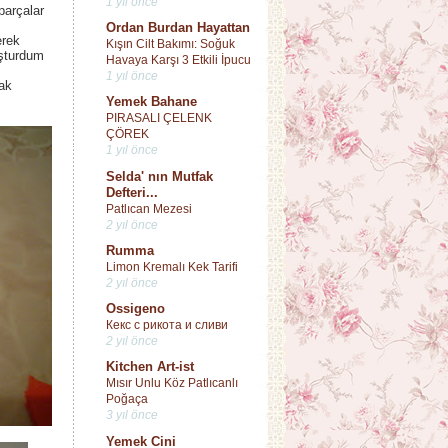
1 yıl önce
arçalar
Ordan Burdan Hayattan
erek
Kışın Cilt Bakımı: Soğuk
uşturdum
Havaya Karşı 3 Etkili İpucu
1 yıl önce
ak
Yemek Bahane
PIRASALI ÇELENK
ÇÖREK
1 yıl önce
Selda' nın Mutfak
Defteri...
Patlıcan Mezesi
2 yıl önce
Rumma
Limon Kremalı Kek Tarifi
2 yıl önce
Ossigeno
Кекс с рикота и сливи
2 yıl önce
Kitchen Art-ist
Mısır Unlu Köz Patlıcanlı
Poğaça
3 yıl önce
Yemek Cini