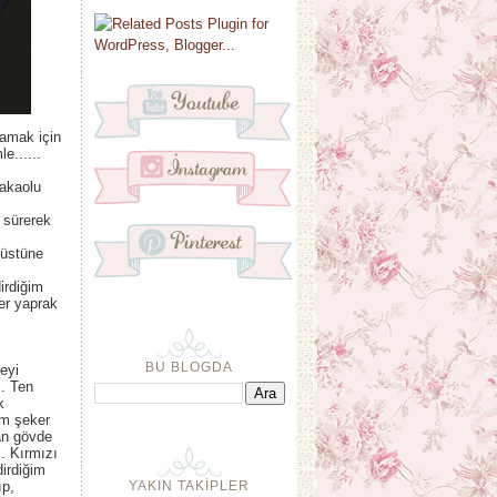
lamak için
e......
akaolu
 sürerek
e üstüne
irdiğim
er yaprak
BU BLOGDA
eyi
. Ten
k
ım şeker
n gövde
. Kırmızı
dirdiğim
YAKIN TAKİPLER
ıp,