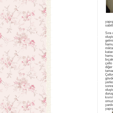
yapış
sabit
Sıra 
oluş
gelmi
hamu
mikt
katar
hamur
bıçak
çello
diğer
tama
Çello
gövd
yerle
sonra
oluşt
duru
kıvrı
omuzl
yardı
yapış