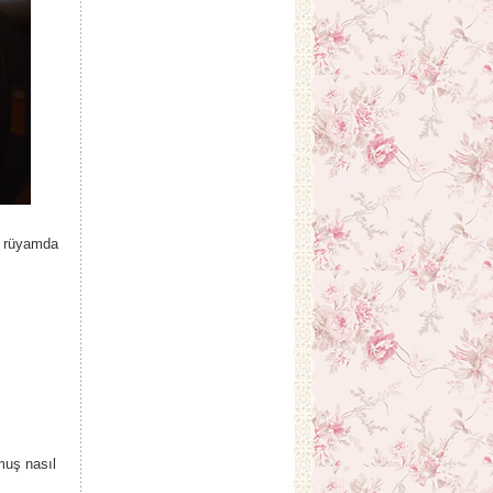
i rüyamda
muş nasıl