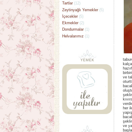
Tartlar
(12)
Zeytinyağlı Yemekler
(5)
İçecekler
(5)
Ekmekler
(2)
Dondurmalar
(1)
Helvalarımız
(1)
tabur
YEMEK
kalça
hazır
birbi
ve ta
oturt
bacak
oluşt
şekli
kıvır
verd
her i
yapı
bacak
şekli
ve y
başla