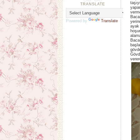
taşıy
TRANSLATE
yapa
verm
Bacak
Powered by
Translate
yerin
ayak 
hoşu
alama
Bacak
başla
gövde
Gövde
verer