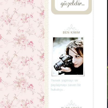
BEN KIMIM
Yemek yapmayı ve
paylaşmayı seven bir
hukukçu..