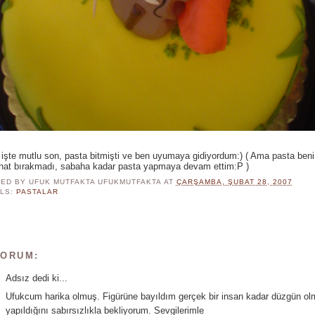
işte mutlu son, pasta bitmişti ve ben uyumaya gidiyordum:) ( Ama pasta ben
ahat bırakmadı, sabaha kadar pasta yapmaya devam ettim:P )
ED BY UFUK MUTFAKTA
UFUKMUTFAKTA
AT
ÇARŞAMBA, ŞUBAT 28, 2007
LS:
PASTALAR
YORUM:
Adsız dedi ki...
Ufukcum harika olmuş. Figürüne bayıldım gerçek bir insan kadar düzgün ol
yapıldığını sabırsızlıkla bekliyorum. Sevgilerimle