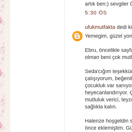
artık ben:) sevgiler
5:30 ÖS
ufukmutfakta
dedi ki
Yemegim, güzel yoru
Ebru, öncelikle sa
olman beni çok mutlu
Seda'cığım teşekkü
çalışıyorum, beğen
çocukluk var sanıy
heyecanlandırıyor.
mutluluk verici, te
sağlıkla kalın.
Halenze hoşgeldin 
önce eklemiştim. Gü