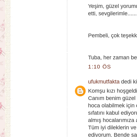
Yeşim, güzel yorumu
etti, sevgilerimle......
Pembeli, çok teşekk
Tuba, her zaman bekle
1:10 ÖS
ufukmutfakta
dedi ki
Komşu kızı hoşgeldi
Canım benim güzel s
hoca olabilmek için
sıfatını kabul ediyo
almış hocalarımıza 
Tüm iyi dileklerin v
ediyorum. Bende san