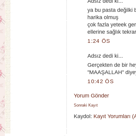
Adsız dedi ki...
ya bu pasta değilki 
harika olmuş
çok fazla yeteek g
ellerine sağlık tekra
1:24 ÖS
Adsız dedi ki...
Gerçekten de bir hey
"MAAŞALLAH" diyey
10:42 ÖS
Yorum Gönder
Sonraki Kayıt
Kaydol:
Kayıt Yorumları 