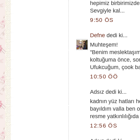
hepimiz birbirimizd
Sevgiyle kal...
9:50 ÖS
Defne
dedi ki...
Muhteşem!
"Benim meslektaşım
koltuğuma önce, sonr
Ufukcuğum, çook başa
10:50 ÖÖ
Adsız dedi ki...
kadnın yüz hatları 
bayıldım valla ben 
resme yatkınlılığıd
12:56 ÖS