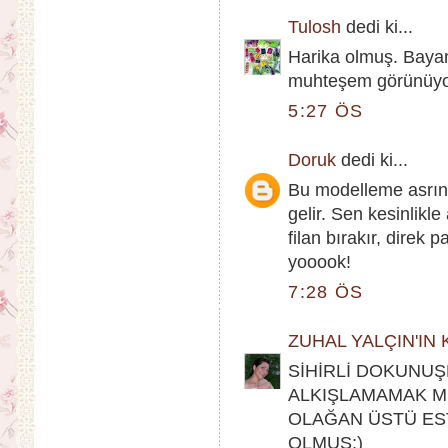
Tulosh
dedi ki...
Harika olmuş. Bayan 
muhteşem görünüyo
5:27 ÖS
Doruk
dedi ki...
Bu modelleme asrın 
gelir. Sen kesinlikl
filan bırakır, direk 
yooook!
7:28 ÖS
ZUHAL YALÇIN'IN
SİHİRLİ DOKUNUŞ
ALKIŞLAMAMAK M
OLAĞAN ÜSTÜ EST
OLMUŞ;)