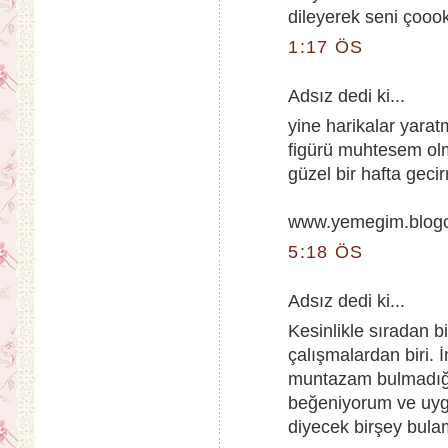
dileyerek seni çooo
1:17 ÖS
Adsız dedi ki...
yine harikalar yarat
figürü muhtesem ol
güzel bir hafta gecir
www.yemegim.blog
5:18 ÖS
Adsız dedi ki...
Kesinlikle sıradan 
çalışmalardan biri.
muntazam bulmadığım
beğeniyorum ve uyg
diyecek birşey bul