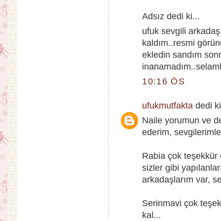
Adsız dedi ki...
ufuk sevgili arkadaş
kaldım..resmi görün
ekledin sandım son
inanamadım..selaml
10:16 ÖS
ufukmutfakta
dedi ki
Naile yorumun ve de
ederim, sevgilerimle.
Rabia çok teşekkür 
sizler gibi yapılanl
arkadaşlarım var, sev
Serinmavi çok teşek
kal...