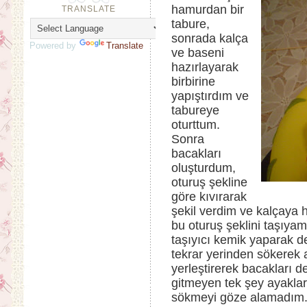
hamurdan bir
TRANSLATE
tabure,
sonrada kalça
Powered by
Translate
ve baseni
hazırlayarak
birbirine
yapıştırdım ve
tabureye
oturttum.
Sonra
bacakları
oluşturdum,
oturuş şekline
göre kıvırarak
şekil verdim ve kalçaya 
bu oturuş şeklini taşıy
taşıyıcı kemik yaparak d
tekrar yerinden sökerek
yerleştirerek bacakları
gitmeyen tek şey ayakla
sökmeyi göze alamadım. 