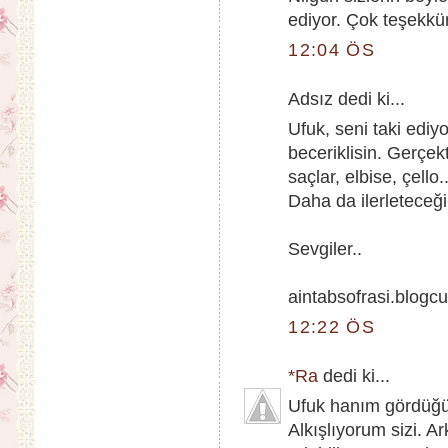
ediyor. Çok teşekkür
12:04 ÖS
Adsız dedi ki...
Ufuk, seni taki ediyo
beceriklisin. Gerçek
saçlar, elbise, çello
Daha da ilerleteceğ
Sevgiler..
aintabsofrasi.blogc
12:22 ÖS
*Ra
dedi ki...
Ufuk hanım gördüğüm
Alkışlıyorum sizi. 