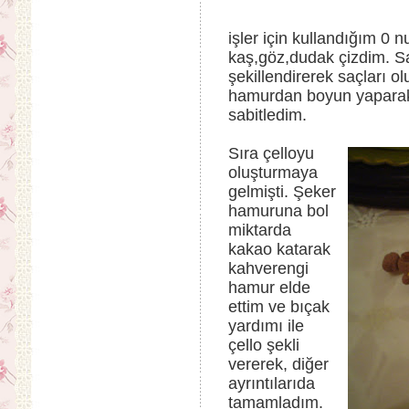
işler için kullandığım 0 
kaş,göz,dudak çizdim. S
şekillendirerek saçları o
hamurdan boyun yaparak 
sabitledim.
Sıra çelloyu
oluşturmaya
gelmişti. Şeker
hamuruna bol
miktarda
kakao katarak
kahverengi
hamur elde
ettim ve bıçak
yardımı ile
çello şekli
vererek, diğer
ayrıntılarıda
tamamladım.