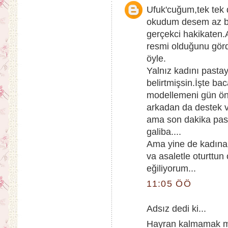
Ufuk'cuğum,tek tek 
okudum desem az bil
gerçekci hakikaten.
resmi olduğunu görd
öyle.
Yalnız kadını pasta
belirtmişsin.İşte ba
modellemeni gün önc
arkadan da destek v
ama son dakika past
galiba....
Ama yine de kadına 
va asaletle oturttun
eğiliyorum...
11:05 ÖÖ
Adsız dedi ki...
Hayran kalmamak mü