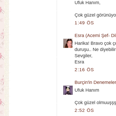
Ufuk Hanım,
Çok güzel görünüyor 
1:49 ÖS
Esra (Acemi Şef- Dik
Harika! Bravo çok 
duruşu.. Ne diyebiliri
Sevgiler,
Esra
2:16 ÖS
Burçin'in Denemeler
Ufuk Hanım
Çok güzel olmuuşşşş.
2:52 ÖS