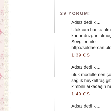
39 YORUM:
Adsız dedi ki...
Ufukcum harika olmu
kadar düzgün olmuş n
Sevgilerimle
http://seldaercan.b
1:39 ÖS
Adsız dedi ki...
ufuk modellemen çok
sağlık heykeltraş g
kimbilir arkadaşın n
1:49 ÖS
Adsız dedi ki...