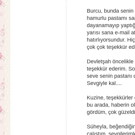
Burcu, bunda senin p
hamurlu pastamı san
dayanamayıp yaptığ
yarısı sana e-mail a
hatırlıyorsundur. H
çok çok teşekkür ede
Devletşah öncelikle
teşekkür ederim. So
seve senin pastanı 
Sevgiyle kal....
Kuzine, teşekkürler
bu arada, haberin o
gördüm, çok güzeldi,
Süheyla, beğendiğin
çalıştım, sevgilerimle