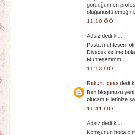
gördüğüm en profesy
olağanüstü,emeğiniz
11:10 ÖÖ
Adsız dedi ki...
Pasta muhteşem ol
Diyecek kelime bul
Muhteşemmm..
11:13 ÖÖ
Rakunt ideas
dedi ki
Ben blogunuzu yeni 
olucam.Ellerinize sa
11:41 ÖÖ
Adsız dedi ki...
Komşunun hoca olmuş