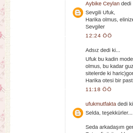
Aybike Ceylan
dedi k
Sevgili Ufuk,
Harika olmus, eliniz
Sevgiler
12:24 ÖÖ
Adsız dedi ki...
Ufuk bu kadin model
olmus, bu kadar guz
sitelerde ki haric)g
Harika otesi bir past
11:18 ÖÖ
ufukmutfakta
dedi ki
Selda, teşekkürler...
Seda arkadaşım ger