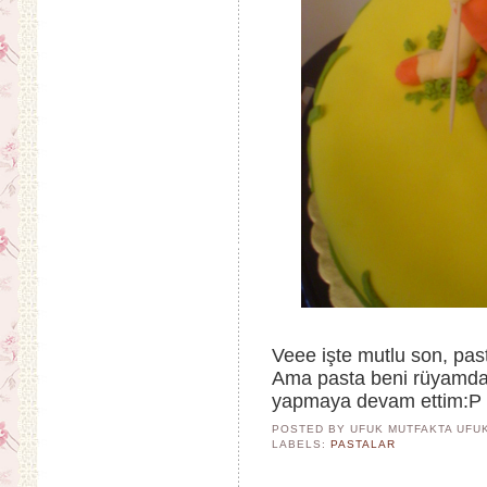
Veee işte mutlu son, pas
Ama pasta beni rüyamda 
yapmaya devam ettim:P 
POSTED BY UFUK MUTFAKTA
UFU
LABELS:
PASTALAR