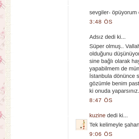
sevgiler- öpüyorum
3:48 ÖS
Adsız dedi ki...
Süper olmuş.. Vall
olduğunu düşünüyor
sine bağlı olarak h
yapabilmem de mümk
İstanbula dönünce s
gözümle benim past
ki onuda yaparsınız
8:47 ÖS
kuzine
dedi ki...
Tek kelimeyle şaha
9:06 ÖS