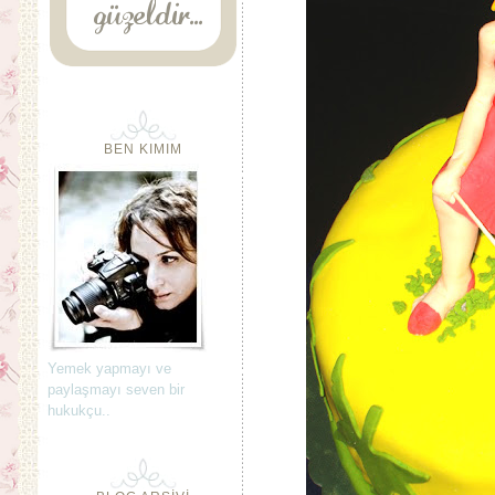
BEN KIMIM
Yemek yapmayı ve
paylaşmayı seven bir
hukukçu..