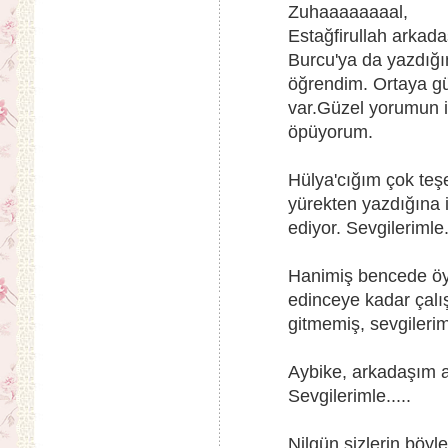
Zuhaaaaaaaal,
Estağfirullah arkada
Burcu'ya da yazdığı
öğrendim. Ortaya gü
var.Güzel yorumun 
öpüyorum.
Hülya'cığım çok teş
yürekten yazdığına 
ediyor. Sevgilerimle..
Hanimiş bencede öyl
edinceye kadar çalı
gitmemiş, sevgileriml
Aybike, arkadaşım 
Sevgilerimle.....
Nilgün sizlerin böyl