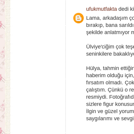
ufukmutfakta
dedi ki
Lama, arkadaşım ço
bırakıp, bana sarıld
şekilde anlatmıyor m
Ülviye'ciğim çok te
seninkilere bakaklı
Hülya, tahmin ettiğ
haberim olduğu için
fırsatım olmadı. Ço
çalıştım. Çünkü o r
resmiydi. Fotoğrafıda
sizlere figur konusu
İlgin ve güzel yorum
saygılarımı ve sevgi