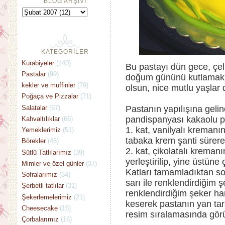
BLOG ARŞİVİ
KATEGORİLER
Kurabiyeler
(140)
Bu pastayı dün gece, çel
Pastalar
(99)
doğum gününü kutlamak 
kekler ve muffinler
(79)
olsun, nice mutlu yaşlar d
Poğaça ve Pizzalar
(71)
Salatalar
(67)
Pastanın yapılışına gel
pandispanyası kakaolu pa
Kahvaltılıklar
(66)
1. kat, vanilyalı kremanı
Yemeklerimiz
(51)
tabaka krem şanti sürere
Börekler
(46)
2. kat, çikolatalı kreman
Sütlü Tatlılarımız
(39)
yerleştirilip, yine üstüne
Mimler ve özel günler
(37)
Katları tamamladıktan so
Sofralarımız
(34)
sarı ile renklendirdiğim 
Şerbetli tatlılar
(31)
renklendirdiğim şeker h
Şekerlemelerimiz
(21)
keserek pastanın yan tara
Cheesecake
(16)
resim sıralamasında görü
Çorbalarımız
(16)