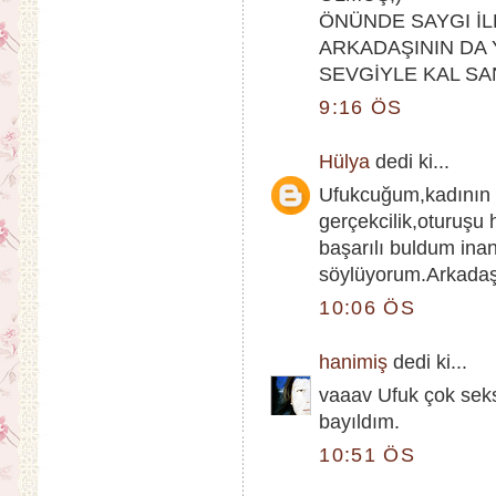
ÖNÜNDE SAYGI İL
ARKADAŞININ DA 
SEVGİYLE KAL SA
9:16 ÖS
Hülya
dedi ki...
Ufukcuğum,kadının y
gerçekcilik,oturuşu
başarılı buldum ina
söylüyorum.Arkadaşı
10:06 ÖS
hanimiş
dedi ki...
vaaav Ufuk çok seks
bayıldım.
10:51 ÖS