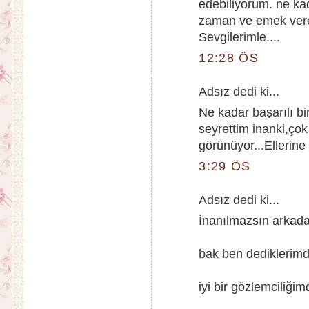
edebiliyorum. ne kad
zaman ve emek veren
Sevgilerimle....
12:28 ÖS
Adsız dedi ki...
Ne kadar başarılı b
seyrettim inanki,çok
görünüyor...Ellerine
3:29 ÖS
Adsız dedi ki...
İnanılmazsın arkad
bak ben dediklerimde
iyi bir gözlemciliği