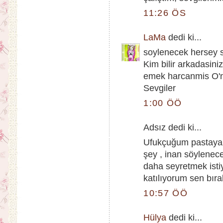
11:26 ÖS
LaMa
dedi ki...
soylenecek hersey s
Kim bilir arkadasini
emek harcanmis O'n
Sevgiler
1:00 ÖÖ
Adsız dedi ki...
Ufukçuğum pastaya b
şey , inan söylenec
daha seyretmek istiy
katılıyorum sen bıra
10:57 ÖÖ
Hülya
dedi ki...