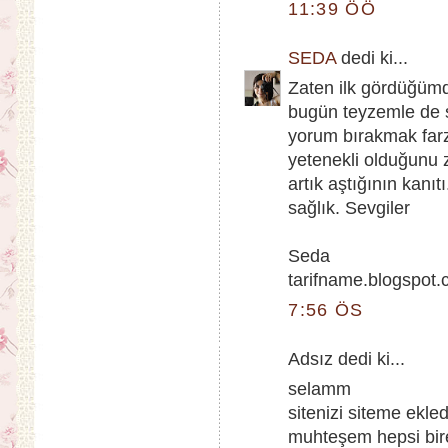
11:39 ÖÖ
SEDA
dedi ki...
Zaten ilk gördüğüm
bugün teyzemle de 
yorum bırakmak farz
yetenekli olduğunu
artık aştığının kanıt
sağlık. Sevgiler
Seda
tarifname.blogspot
7:56 ÖS
Adsız dedi ki...
selamm
sitenizi siteme ekle
muhteşem hepsi birer