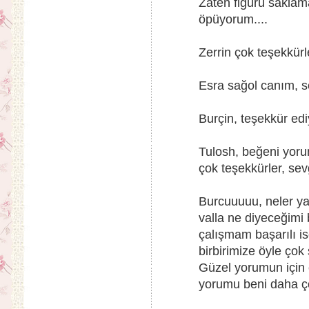
Zaten figürü saklama
öpüyorum....
Zerrin çok teşekkürle
Esra sağol canım, se
Burçin, teşekkür edi
Tulosh, beğeni yoru
çok teşekkürler, sevg
Burcuuuuu, neler y
valla ne diyeceğimi 
çalışmam başarılı i
birbirimize öyle çok
Güzel yorumun için 
yorumu beni daha çok