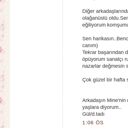
Diğer arkadaşlarında
olağanüstü oldu.Sen
eğiliyorum komşumu
Sen harikasın..Benc
canım)
Tekrar başarından d
öpüyorum sanatçı r
nazarlar değmesin s
Çok güzel bir hafta 
Arkadaşın Mine'nin 
yaşlara diyorum..
Gül/d.tadı
1:06 ÖS