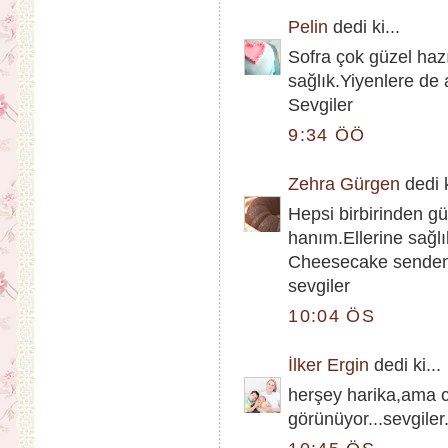
Pelin
dedi ki...
Sofra çok güzel hazı
sağlık.Yiyenlere de a
Sevgiler
9:34 ÖÖ
Zehra Gürgen
dedi k
Hepsi birbirinden g
hanım.Ellerine sağlı
Cheesecake senden 
sevgiler
10:04 ÖS
İlker Ergin
dedi ki...
herşey harika,ama
görünüyor...sevgiler.