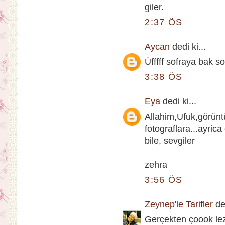
giler.
2:37 ÖS
Aycan
dedi ki...
Üfffff sofraya bak s
3:38 ÖS
Eya
dedi ki...
Allahim,Ufuk,görünt
fotograflara...ayric
bile, sevgiler
zehra
3:56 ÖS
Zeynep'le Tarifler
ded
Gerçekten çoook lez