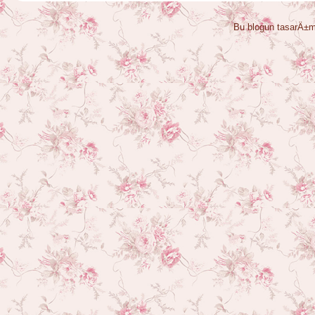
Bu blogun tasarÄ±