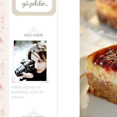
BEN KIMIM
Yemek yapmayı ve
paylaşmayı seven bir
hukukçu..