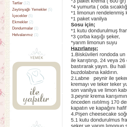
*3 paket krema ( 600 gr)
Tartlar
(12)
*4 yumurta ( oda sıcaklığ
Zeytinyağlı Yemekler
(5)
*1 limonun rendelenmiş
İçecekler
(5)
*1 paket vanilya
Ekmekler
(2)
Sosu için;
Dondurmalar
(1)
*1 kutu dondurulmuş fr
Helvalarımız
(1)
*3 çorba kaşığı şeker,
*yarım limonun suyu
Hazırlanışı;
1.Bisküvileri rondoda un h
YEMEK
ile karıştırıp, 24 veya 26
bastırarak yayın. Bu hali
buzdolabına kaldırın.
2.Labne peynir ile şekeri
kremayı ve teker teker y
son vanilya ve limon kabu
3.peynir krema karışımın
önceden ısıtılmış 170 der
kapatın ve kapağını hafif
4.Pişen cheesecake soğu
5.1 kutu dondurulmus fr
seker ve yarım lımonun s