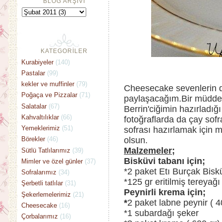
BLOG ARŞİVİ
KATEGORİLER
Kurabiyeler
(140)
Pastalar
(99)
kekler ve muffinler
(79)
Cheesecake sevenlerin dikk
Poğaça ve Pizzalar
(71)
paylaşacağım.Bir müddet 
Salatalar
(67)
Berrin'ciğimin hazırladığ
Kahvaltılıklar
(66)
fotoğraflarda da çay sofra
Yemeklerimiz
(51)
sofrası hazırlamak için m
olsun.
Börekler
(46)
Malzemeler;
Sütlü Tatlılarımız
(39)
Bisküvi tabanı için;
Mimler ve özel günler
(37)
*2 paket Etı Burçak Bisk
Sofralarımız
(34)
*125 gr eritilmiş tereyağı
Şerbetli tatlılar
(31)
Peynirli krema için;
Şekerlemelerimiz
(21)
*
2 paket labne peynir ( 4
Cheesecake
(16)
*1 subardağı şeker
Çorbalarımız
(16)