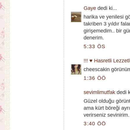
Gaye
dedi ki...
harika ve yenilesi
takriben 3 yıldır fa
girişemedim.. bir gü
denerim.
5:33 ÖS
!!! ♥ Hasretli Lezzetl
cheescakin görünümün
1:36 ÖÖ
sevimlimutfak
dedi ki
Güzel olduğu görünt
ama kürt böreği ayrı
verirseniz sevinirim.
3:40 ÖÖ