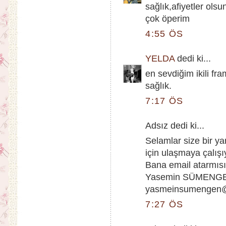
sağlık,afiyetler olsu
çok öperim
4:55 ÖS
YELDA
dedi ki...
en sevdiğim ikili fr
sağlık.
7:17 ÖS
Adsız dedi ki...
Selamlar size bir yar
için ulaşmaya çalış
Bana email atarmısı
Yasemin SÜMENG
yasmeinsumengen
7:27 ÖS