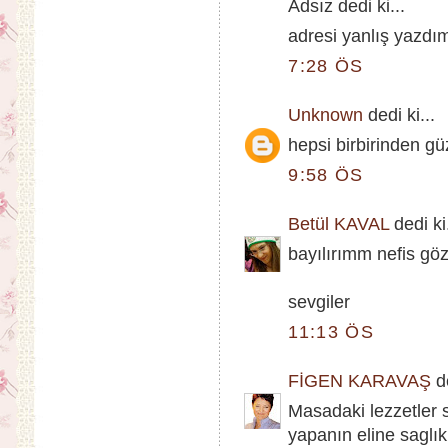
Adsız dedi ki...
adresi yanlış yaz
7:28 ÖS
Unknown
dedi ki...
hepsi birbirinden g
9:58 ÖS
Betül KAVAL
dedi ki.
bayılırımm nefis göz
sevgiler
11:13 ÖS
FİGEN KARAVAŞ
de
Masadaki lezzetler 
yapanın eline saglık