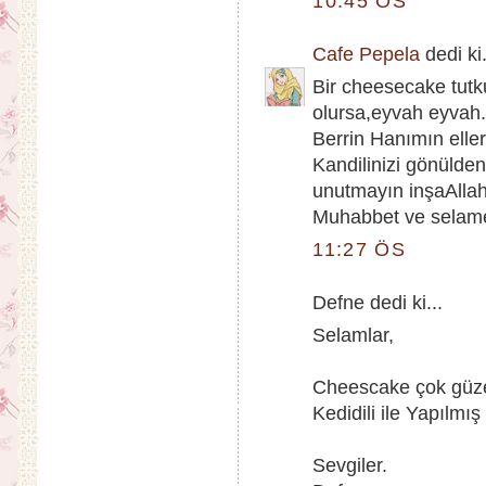
10:45 ÖS
Cafe Pepela
dedi ki.
Bir cheesecake tutk
olursa,eyvah eyvah.
Berrin Hanımın eller
Kandilinizi gönülde
unutmayın inşaAllah
Muhabbet ve selame
11:27 ÖS
Defne dedi ki...
Selamlar,
Cheescake çok güzel
Kedidili ile Yapılmış
Sevgiler.