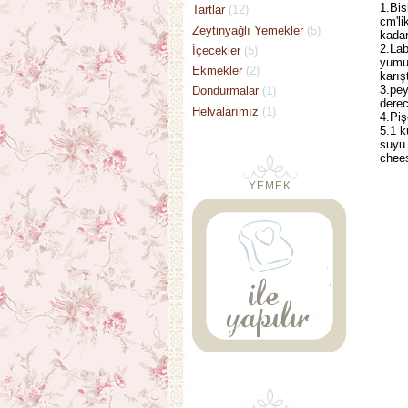
1.Bis
Tartlar
(12)
cm'li
Zeytinyağlı Yemekler
(5)
kadar
2.Lab
İçecekler
(5)
yumur
Ekmekler
(2)
karışt
3.pey
Dondurmalar
(1)
derec
Helvalarımız
(1)
4.Piş
5.1 k
suyu 
chees
YEMEK