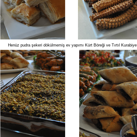
Henüz pudra şekeri dökülmemiş ev yapımı Kürt Böreği ve Tırtıl Kurabiye