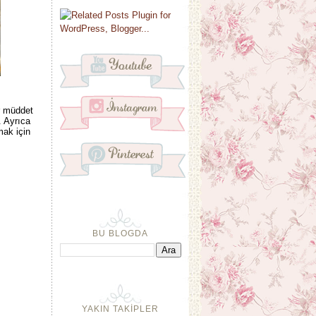
ir müddet
. Ayrıca
mak için
BU BLOGDA
YAKIN TAKİPLER