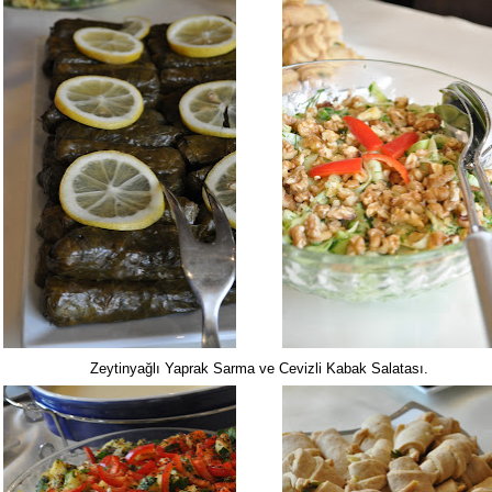
Zeytinyağlı Yaprak Sarma ve Cevizli Kabak Salatası.