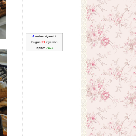
4
online ziyaretci
Bugun
31
ziyaretci
Toplam
7422