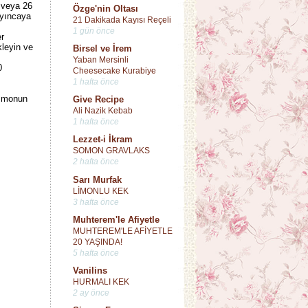
4 veya 26
Özge'nin Oltası
ayıncaya
21 Dakikada Kayısı Reçeli
1 gün önce
er
kleyin ve
Birsel ve İrem
Yaban Mersinli
0
Cheesecake Kurabiye
1 hafta önce
lımonun
Give Recipe
Ali Nazik Kebab
1 hafta önce
Lezzet-i İkram
SOMON GRAVLAKS
2 hafta önce
Sarı Murfak
LİMONLU KEK
3 hafta önce
Muhterem'le Afiyetle
MUHTEREM'LE AFİYETLE
20 YAŞINDA!
5 hafta önce
Vanilins
HURMALI KEK
2 ay önce