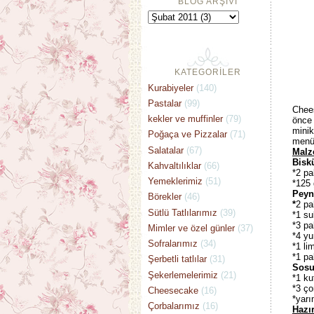
BLOG ARŞİVİ
KATEGORİLER
Kurabiyeler
(140)
Pastalar
(99)
Chees
kekler ve muffinler
(79)
önce 
minik
Poğaça ve Pizzalar
(71)
menü 
Salatalar
(67)
Malz
Biskü
Kahvaltılıklar
(66)
*2 pa
Yemeklerimiz
(51)
*125 
Peyni
Börekler
(46)
*
2 pa
Sütlü Tatlılarımız
(39)
*1 su
*3 pa
Mimler ve özel günler
(37)
*4 yu
Sofralarımız
(34)
*1 l
*1 pa
Şerbetli tatlılar
(31)
Sosu
Şekerlemelerimiz
(21)
*1 k
*3 ço
Cheesecake
(16)
*yar
Çorbalarımız
(16)
Hazır