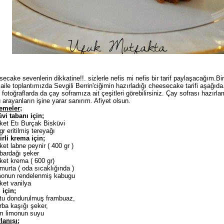
ecake sevenlerin dikkatine!!. sizlerle nefis mi nefis bir tarif paylaşacağım.B
aile toplantımızda Sevgili Berrin'ciğimin hazırladığı cheesecake tarifi aşağıda
 fotoğraflarda da çay soframıza ait çeşitleri görebilirsiniz. Çay sofrası hazırla
arayanların işine yarar sanırım. Afiyet olsun.
emeler;
vi tabanı için;
ket Etı Burçak Bisküvi
gr eritilmiş tereyağı
rli krema için;
ket labne peynir ( 400 gr )
bardağı şeker
ket krema ( 600 gr)
murta ( oda sıcaklığında )
imonun rendelenmiş kabugu
ket vanilya
 için;
utu dondurulmuş frambuaz,
rba kaşığı şeker,
ım limonun suyu
lanışı;