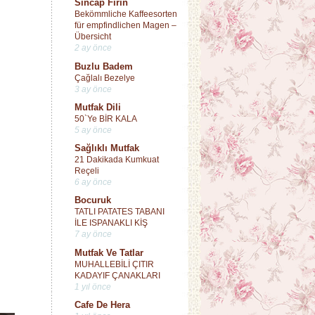
Sincap Fırın
Bekömmliche Kaffeesorten
für empfindlichen Magen –
Übersicht
2 ay önce
Buzlu Badem
Çağlalı Bezelye
3 ay önce
Mutfak Dili
50`Ye BİR KALA
5 ay önce
Sağlıklı Mutfak
21 Dakikada Kumkuat
Reçeli
6 ay önce
Bocuruk
TATLI PATATES TABANI
İLE ISPANAKLI KİŞ
7 ay önce
Mutfak Ve Tatlar
MUHALLEBİLİ ÇITIR
KADAYIF ÇANAKLARI
1 yıl önce
Cafe De Hera