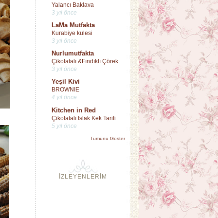
Yalancı Baklava
3 yıl önce
LaMa Mutfakta
Kurabiye kulesi
3 yıl önce
Nurlumutfakta
Çikolatalı &Fındıklı Çörek
3 yıl önce
Yeşil Kivi
BROWNIE
4 yıl önce
Kitchen in Red
Çikolatalı Islak Kek Tarifi
5 yıl önce
Tümünü Göster
İZLEYENLERİM