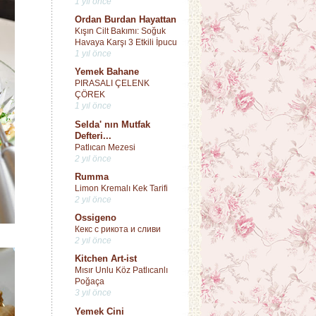
1 yıl önce
Ordan Burdan Hayattan
Kışın Cilt Bakımı: Soğuk
Havaya Karşı 3 Etkili İpucu
1 yıl önce
Yemek Bahane
PIRASALI ÇELENK
ÇÖREK
1 yıl önce
Selda' nın Mutfak
Defteri...
Patlıcan Mezesi
2 yıl önce
Rumma
Limon Kremalı Kek Tarifi
2 yıl önce
Ossigeno
Кекс с рикота и сливи
2 yıl önce
Kitchen Art-ist
Mısır Unlu Köz Patlıcanlı
Poğaça
3 yıl önce
Yemek Cini