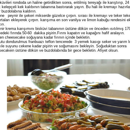
küvileri rondoda un haline getirdikten sonra, eritilmiş tereyağı ile karıştırıp, 2
k kelepçeli kek kalıbının tabanına bastırarak yayın. Bu hali ile kremayı hazırl
 buzdolabına kaldırın.
ne peynir ile şekeri mikserde güzelce çırpın. sırası ile kremayı ve teker tek
taları ekleyerek çırpın. karışıma en son vanilya ve limon kabuğu rendesini e
ırı.
nir krema karışımını bisküvi tabanının üstüne dökün ve önceden ısıtılmış 17
edeki fırında 50-60 dakika pişirin.Fırını kapatın ve kapağını hafif aralayın.
en cheesecake soğuyana kadar fırının içinde bekletin.
utu dondurulmus franbuazı teflon tencerede 3 yemek kasıgı seker ve yarım 
ıle suyunu cekene kadar pişirin ve soğumasını bekleyin. Soğuduktan sonra
ecakein üstüne dökün ve buzdolabında bir gece bekletin. Afiyet olsun.