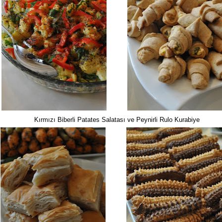
Kırmızı Biberli Patates Salatası ve Peynirli Rulo Kurabiye