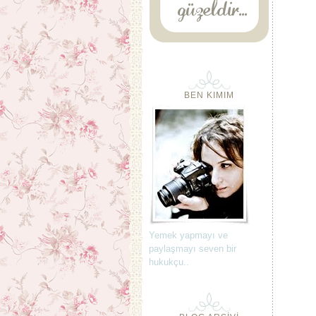
BEN KIMIM
Yemek yapmayı ve
paylaşmayı seven bir
hukukçu..