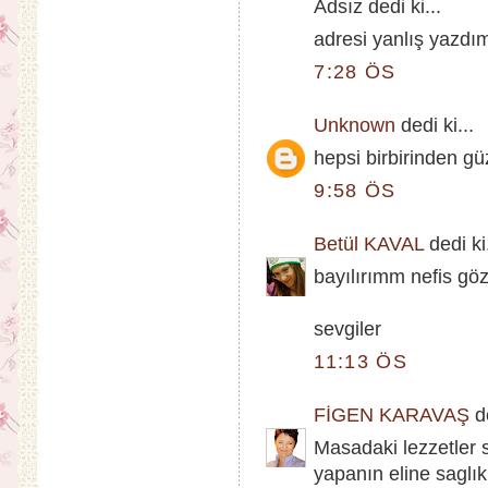
Adsız dedi ki...
adresi yanlış yaz
7:28 ÖS
Unknown
dedi ki...
hepsi birbirinden g
9:58 ÖS
Betül KAVAL
dedi ki.
bayılırımm nefis göz
sevgiler
11:13 ÖS
FİGEN KARAVAŞ
de
Masadaki lezzetler 
yapanın eline saglık