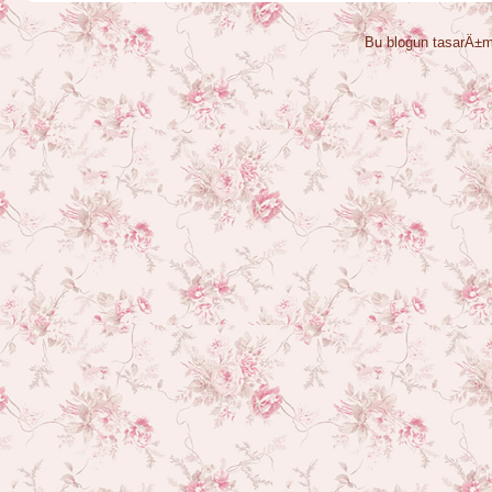
Bu blogun tasarÄ±