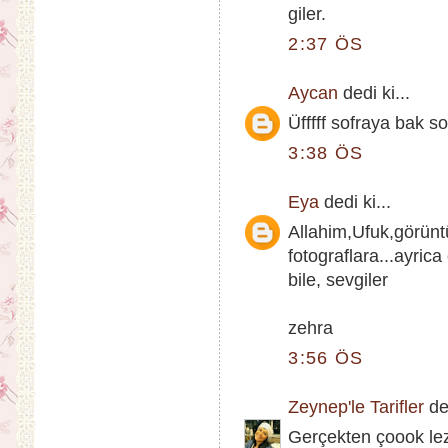
giler.
2:37 ÖS
Aycan
dedi ki...
Üfffff sofraya bak s
3:38 ÖS
Eya
dedi ki...
Allahim,Ufuk,görünt
fotograflara...ayric
bile, sevgiler
zehra
3:56 ÖS
Zeynep'le Tarifler
ded
Gerçekten çoook lez