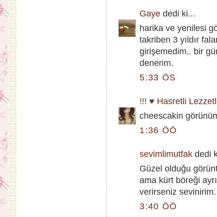
Gaye
dedi ki...
harika ve yenilesi
takriben 3 yıldır fa
girişemedim.. bir gü
denerim.
5:33 ÖS
!!! ♥ Hasretli Lezzetl
cheescakin görünümün
1:36 ÖÖ
sevimlimutfak
dedi ki
Güzel olduğu görünt
ama kürt böreği ayrı
verirseniz sevinirim.
3:40 ÖÖ