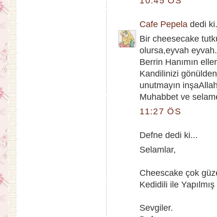
10:45 ÖS
Cafe Pepela
dedi ki.
Bir cheesecake tutk
olursa,eyvah eyvah.
Berrin Hanımın eller
Kandilinizi gönülde
unutmayın inşaAllah
Muhabbet ve selame
11:27 ÖS
Defne dedi ki...
Selamlar,
Cheescake çok güzel
Kedidili ile Yapılmış
Sevgiler.