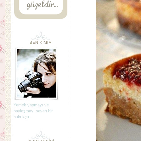
BEN KIMIM
Yemek yapmayı ve
paylaşmayı seven bir
hukukçu..