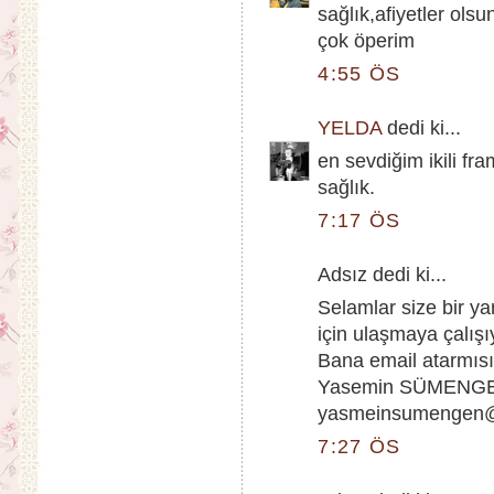
sağlık,afiyetler olsu
çok öperim
4:55 ÖS
YELDA
dedi ki...
en sevdiğim ikili fr
sağlık.
7:17 ÖS
Adsız dedi ki...
Selamlar size bir yar
için ulaşmaya çalış
Bana email atarmısı
Yasemin SÜMENG
yasmeinsumengen
7:27 ÖS