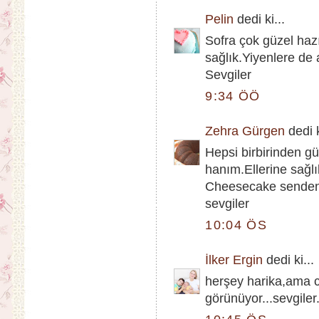
Pelin
dedi ki...
Sofra çok güzel hazı
sağlık.Yiyenlere de a
Sevgiler
9:34 ÖÖ
Zehra Gürgen
dedi k
Hepsi birbirinden g
hanım.Ellerine sağlı
Cheesecake senden 
sevgiler
10:04 ÖS
İlker Ergin
dedi ki...
herşey harika,ama
görünüyor...sevgiler.