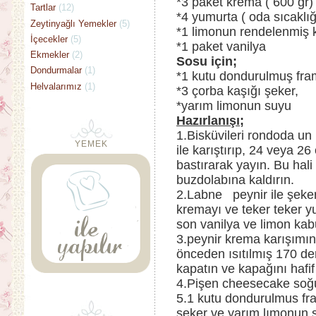
*3 paket krema ( 600 gr)
Tartlar
(12)
*4 yumurta ( oda sıcaklığ
Zeytinyağlı Yemekler
(5)
*1 limonun rendelenmiş
İçecekler
(5)
*1 paket vanilya
Ekmekler
(2)
Sosu için;
Dondurmalar
(1)
*1 kutu dondurulmuş fr
Helvalarımız
(1)
*3 çorba kaşığı şeker,
*yarım limonun suyu
Hazırlanışı;
1.Bisküvileri rondoda un h
YEMEK
ile karıştırıp, 24 veya 26
bastırarak yayın. Bu hali
buzdolabına kaldırın.
2.Labne peynir ile şekeri
kremayı ve teker teker y
son vanilya ve limon kabu
3.peynir krema karışımın
önceden ısıtılmış 170 der
kapatın ve kapağını hafif
4.Pişen cheesecake soğu
5.1 kutu dondurulmus fr
seker ve yarım lımonun s