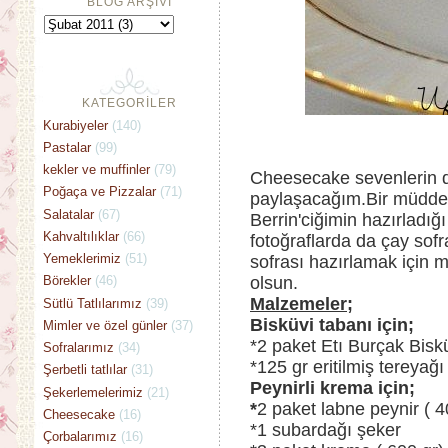
BLOG ARŞİVİ
KATEGORİLER
Kurabiyeler
(140)
Pastalar
(99)
kekler ve muffinler
(79)
Cheesecake sevenlerin dikk
Poğaça ve Pizzalar
(71)
paylaşacağım.Bir müddet 
Salatalar
(67)
Berrin'ciğimin hazırladığ
Kahvaltılıklar
(66)
fotoğraflarda da çay sofra
Yemeklerimiz
(51)
sofrası hazırlamak için m
olsun.
Börekler
(46)
Malzemeler;
Sütlü Tatlılarımız
(39)
Bisküvi tabanı için;
Mimler ve özel günler
(37)
*2 paket Etı Burçak Bisk
Sofralarımız
(34)
*125 gr eritilmiş tereyağı
Şerbetli tatlılar
(31)
Peynirli krema için;
Şekerlemelerimiz
(21)
*
2 paket labne peynir ( 4
Cheesecake
(16)
*1 subardağı şeker
Çorbalarımız
(16)