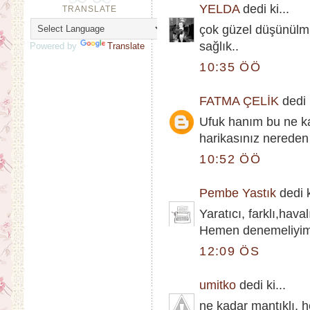
YELDA
dedi ki...
TRANSLATE
çok güzel düşünülmü
sağlık..
Powered by
Translate
10:35 ÖÖ
FATMA ÇELİK
dedi k
Ufuk hanım bu ne ka
harikasınız nereden
10:52 ÖÖ
Pembe Yastık
dedi k
Yaratıcı, farklı,hava
Hemen denemeliyim..
12:09 ÖS
umitko
dedi ki...
ne kadar mantıklı,