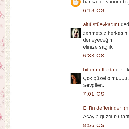
harika bir sunum b
6:13 ÖS
altıüstüevkadını
dedi
zahmetsiz herkesin 
deneyeceğim
elinize sağlık
6:33 ÖS
bittermutfakta
dedi ki
Çok güzel olmuuuuuu
Sevgiler..
7:01 ÖS
Elif'in defterinden 
Acayip güzel bir tari
8:56 ÖS