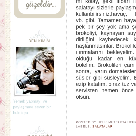
mı kolay, şekil itibar
salatayı sizlerle paylaş
kullanbilirsiniz,havu
vb. gibi. Tamamen hayal 
pek bir şey yok ama şö
brokoliyi, kaynayan su
diriliğini kaybedecek
BEN KIMIM
haşlanmasınlar. Brokolil
ılınmalarını bekleyel
olduğu kadar en küçü
bölelim. Brokolileri çam
sonra, yarın domatesleri
süsler gibi süsleyelim. 
ezip katalım, biraz tuz 
servisten hemen önce 
olsun.
Yemek yapmayı ve
paylaşmayı seven bir
hukukçu..
POSTED BY UFUK MUTFAKTA
UFU
LABELS:
SALATALAR