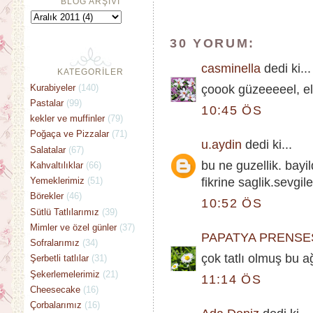
BLOG ARŞİVİ
30 YORUM:
casminella
dedi ki...
KATEGORİLER
Kurabiyeler
(140)
çoook güzeeeeel, ell
Pastalar
(99)
10:45 ÖS
kekler ve muffinler
(79)
Poğaça ve Pizzalar
(71)
u.aydin
dedi ki...
Salatalar
(67)
bu ne guzellik. bayil
Kahvaltılıklar
(66)
Yemeklerimiz
(51)
fikrine saglik.sevgile
Börekler
(46)
10:52 ÖS
Sütlü Tatlılarımız
(39)
Mimler ve özel günler
(37)
PAPATYA PRENSE
Sofralarımız
(34)
çok tatlı olmuş bu ağ
Şerbetli tatlılar
(31)
Şekerlemelerimiz
(21)
11:14 ÖS
Cheesecake
(16)
Çorbalarımız
(16)