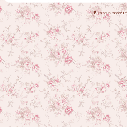
Bu blogun tasarÄ±