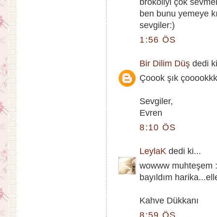
brokoliyi çok sevme
ben bunu yemeye kı
sevgiler:)
1:56 ÖS
Bir Dilim Düş
dedi ki
Çoook şık çooookkk
Sevgiler,
Evren
8:10 ÖS
LeylaK
dedi ki...
wowww muhteşem :) 
bayıldım harika...ell
Kahve Dükkanı
8:59 ÖS