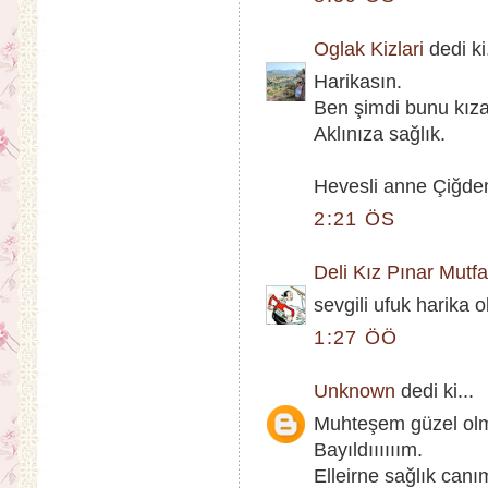
Oglak Kizlari
dedi ki.
Harikasın.
Ben şimdi bunu kı
Aklınıza sağlık.
Hevesli anne Çiğd
2:21 ÖS
Deli Kız Pınar Mutf
sevgili ufuk harika o
1:27 ÖÖ
Unknown
dedi ki...
Muhteşem güzel ol
Bayıldıııııım.
Elleirne sağlık canı