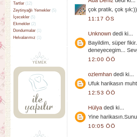
Ada Deniz
dedi ki...
Tartlar
(12)
çok pratik, çok şık:)
Zeytinyağlı Yemekler
(5)
İçecekler
(5)
11:17 ÖS
Ekmekler
(2)
Dondurmalar
(1)
Unknown
dedi ki...
Helvalarımız
(1)
Bayildim, süper fikir.
deneyecegim... Sevg
12:00 ÖÖ
YEMEK
ozlemhan
dedi ki...
Ufuk harikasın muht
12:53 ÖÖ
Hülya
dedi ki...
Yine harikasın.Sunu
10:05 ÖÖ