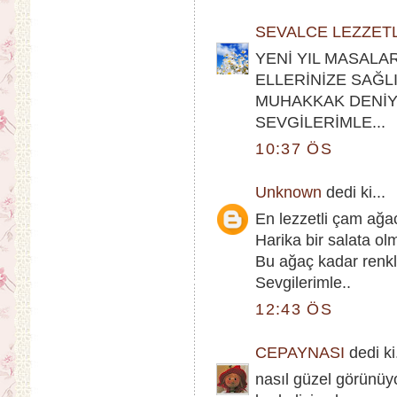
SEVALCE LEZZET
YENİ YIL MASALA
ELLERİNİZE SAĞLI
MUHAKKAK DENİY
SEVGİLERİMLE...
10:37 ÖS
Unknown
dedi ki...
En lezzetli çam ağac
Harika bir salata ol
Bu ağaç kadar renkli,
Sevgilerimle..
12:43 ÖS
CEPAYNASI
dedi ki.
nasıl güzel görünüy