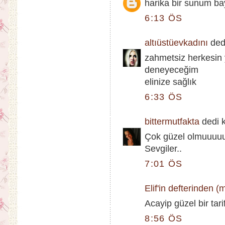
harika bir sunum b
6:13 ÖS
altıüstüevkadını
dedi
zahmetsiz herkesin 
deneyeceğim
elinize sağlık
6:33 ÖS
bittermutfakta
dedi ki
Çok güzel olmuuuuuu
Sevgiler..
7:01 ÖS
Elif'in defterinden 
Acayip güzel bir tari
8:56 ÖS