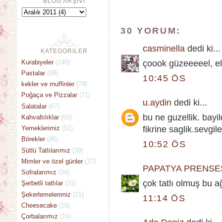
BLOG ARŞİVİ
30 YORUM:
casminella
dedi ki...
KATEGORİLER
Kurabiyeler
(140)
çoook güzeeeeel, ell
Pastalar
(99)
10:45 ÖS
kekler ve muffinler
(79)
Poğaça ve Pizzalar
(71)
u.aydin
dedi ki...
Salatalar
(67)
bu ne guzellik. bayil
Kahvaltılıklar
(66)
Yemeklerimiz
(51)
fikrine saglik.sevgile
Börekler
(46)
10:52 ÖS
Sütlü Tatlılarımız
(39)
Mimler ve özel günler
(37)
PAPATYA PRENSE
Sofralarımız
(34)
çok tatlı olmuş bu ağ
Şerbetli tatlılar
(31)
Şekerlemelerimiz
(21)
11:14 ÖS
Cheesecake
(16)
Çorbalarımız
(16)