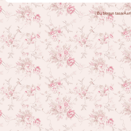
Bu blogun tasarÄ±