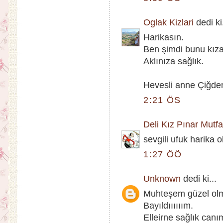
Oglak Kizlari
dedi ki.
Harikasın.
Ben şimdi bunu kı
Aklınıza sağlık.
Hevesli anne Çiğd
2:21 ÖS
Deli Kız Pınar Mutf
sevgili ufuk harika o
1:27 ÖÖ
Unknown
dedi ki...
Muhteşem güzel ol
Bayıldıııııım.
Elleirne sağlık canı