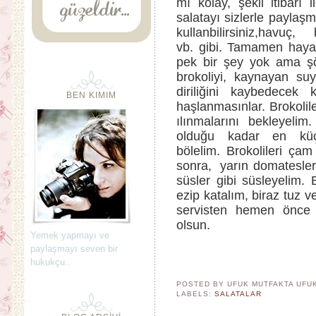
mı kolay, şekil itibar
salatayı sizlerle paylaş
kullanbilirsiniz,havu
vb. gibi. Tamamen hayal 
pek bir şey yok ama şö
brokoliyi, kaynayan su
diriliğini kaybedecek
BEN KIMIM
haşlanmasınlar. Brokolil
ılınmalarını bekleyel
olduğu kadar en küçü
bölelim. Brokolileri çam
sonra, yarın domatesleri
süsler gibi süsleyelim. 
ezip katalım, biraz tuz 
servisten hemen önce 
olsun.
Yemek yapmayı ve
paylaşmayı seven bir
hukukçu..
POSTED BY UFUK MUTFAKTA
UFU
LABELS:
SALATALAR