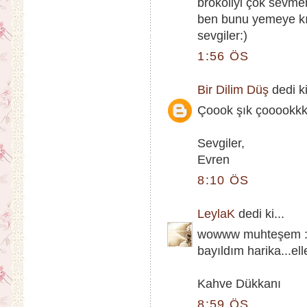
brokoliyi çok sevme
ben bunu yemeye kı
sevgiler:)
1:56 ÖS
Bir Dilim Düş
dedi ki
Çoook şık çooookkk
Sevgiler,
Evren
8:10 ÖS
LeylaK
dedi ki...
wowww muhteşem :) 
bayıldım harika...ell
Kahve Dükkanı
8:59 ÖS