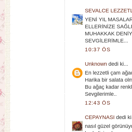
SEVALCE LEZZET
YENİ YIL MASALA
ELLERİNİZE SAĞLI
MUHAKKAK DENİY
SEVGİLERİMLE...
10:37 ÖS
Unknown
dedi ki...
En lezzetli çam ağac
Harika bir salata ol
Bu ağaç kadar renkli,
Sevgilerimle..
12:43 ÖS
CEPAYNASI
dedi ki.
nasıl güzel görünüy