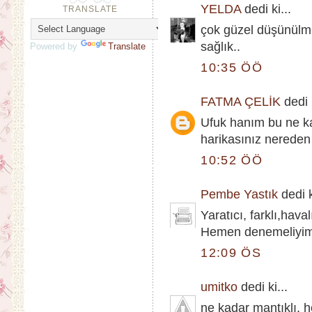
YELDA
dedi ki...
TRANSLATE
çok güzel düşünülmü
sağlık..
Powered by
Translate
10:35 ÖÖ
FATMA ÇELİK
dedi k
Ufuk hanım bu ne ka
harikasınız nereden
10:52 ÖÖ
Pembe Yastık
dedi k
Yaratıcı, farklı,hava
Hemen denemeliyim..
12:09 ÖS
umitko
dedi ki...
ne kadar mantıklı,