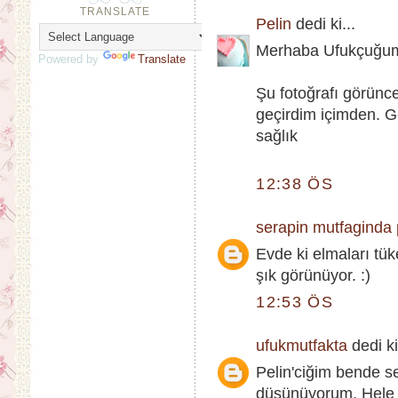
TRANSLATE
Pelin
dedi ki...
Merhaba Ufukçuğu
Powered by
Translate
Şu fotoğrafı görünc
geçirdim içimden. G
sağlık
12:38 ÖS
serapin mutfaginda 
Evde ki elmaları tük
şık görünüyor. :)
12:53 ÖS
ufukmutfakta
dedi ki
Pelin'ciğim bende se
düşünüyorum. Hele f