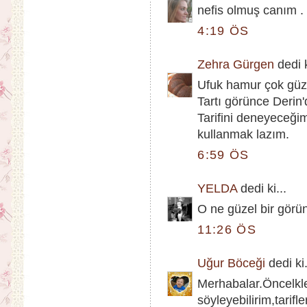
nefis olmuş canım . 
4:19 ÖS
Zehra Gürgen
dedi k
Ufuk hamur çok güz
Tartı görünce Derin'
Tarifini deneyeceği
kullanmak lazım.
6:59 ÖS
YELDA
dedi ki...
O ne güzel bir görün
11:26 ÖS
Uğur Böceği
dedi ki.
Merhabalar.Öncelkl
söyleyebilirim,tarifl