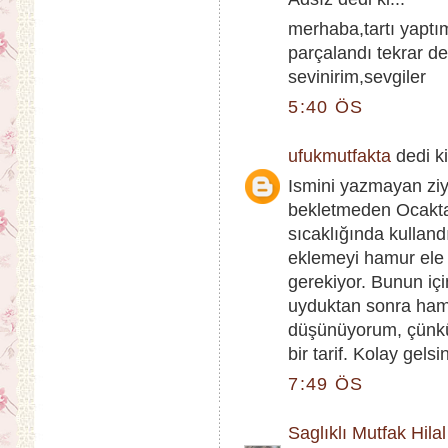
merhaba,tartı yaptı
parçalandı tekrar d
sevinirim,sevgiler
5:40 ÖS
ufukmutfakta
dedi ki
Ismini yazmayan ziy
bekletmeden Ocakta 
sıcaklığında kullan
eklemeyi hamur ele
gerekiyor. Bunun içi
uyduktan sonra ham
düşünüyorum, çünkü 
bir tarif. Kolay gelsin
7:49 ÖS
Saglıklı Mutfak Hilal