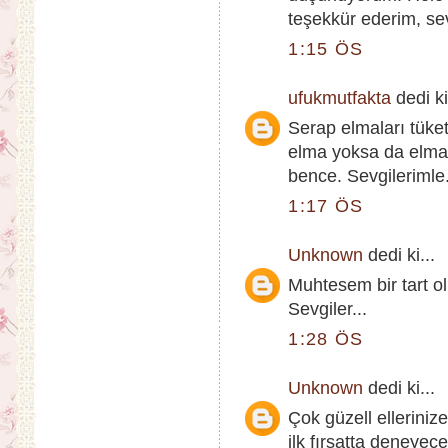
teşekkür ederim, sev
1:15 ÖS
ufukmutfakta
dedi ki
Serap elmaları tüke
elma yoksa da elmalı
bence. Sevgilerimle.
1:17 ÖS
Unknown
dedi ki...
Muhtesem bir tart ol
Sevgiler...
1:28 ÖS
Unknown
dedi ki...
Çok güzell ellerinize
ilk fırsatta deneyec