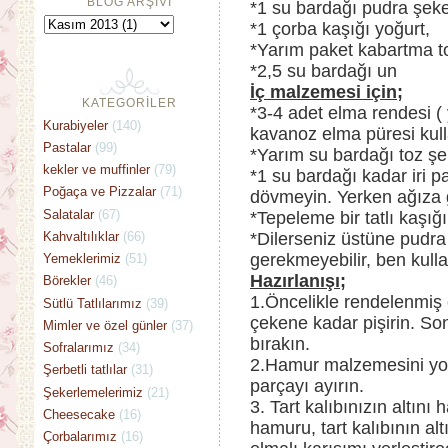
BLOG ARŞİVİ
*1 su bardağı pudra şeke
*1 çorba kaşığı yoğurt,
*Yarım paket kabartma t
*2,5 su bardağı un
İç malzemesi için;
KATEGORİLER
*3-4 adet elma rendesi (
Kurabiyeler
(140)
kavanoz elma püresi kul
Pastalar
(99)
*Yarım su bardağı toz şe
kekler ve muffinler
(79)
*1 su bardağı kadar iri p
Poğaça ve Pizzalar
(71)
dövmeyin. Yerken ağıza 
Salatalar
(67)
*Tepeleme bir tatlı kaşığı
Kahvaltılıklar
(66)
*Dilerseniz üstüne pudra 
gerekmeyebilir, ben kul
Yemeklerimiz
(51)
Hazırlanışı;
Börekler
(46)
1.Öncelikle rendelenmiş 
Sütlü Tatlılarımız
(39)
çekene kadar pişirin. So
Mimler ve özel günler
(37)
bırakın.
Sofralarımız
(34)
2.Hamur malzemesini yo
Şerbetli tatlılar
(31)
parçayı ayırın.
Şekerlemelerimiz
(21)
3. Tart kalıbınızın altını 
Cheesecake
(16)
hamuru, tart kalıbının al
Çorbalarımız
(16)