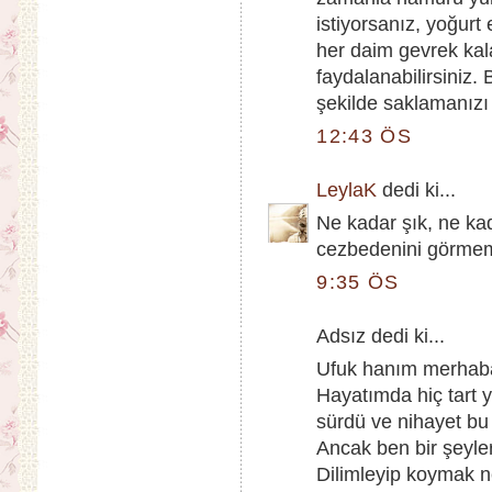
istiyorsanız, yoğurt
her daim gevrek kala
faydalanabilirsiniz.
şekilde saklamanızı
12:43 ÖS
LeylaK
dedi ki...
Ne kadar şık, ne ka
cezbedenini görmem
9:35 ÖS
Adsız dedi ki...
Ufuk hanım merhabal
Hayatımda hiç tart
sürdü ve nihayet bu
Ancak ben bir şeyle
Dilimleyip koymak 