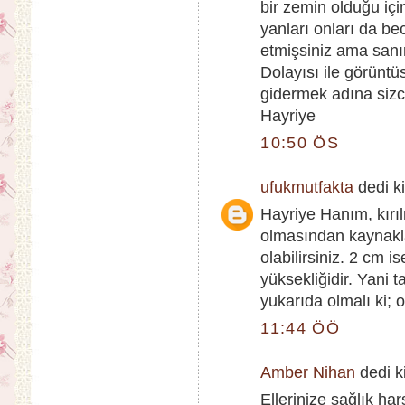
bir zemin olduğu içi
yanları onları da b
etmişsiniz ama sanı
Dolayısı ile görüntü
gidermek adına sizc
Hayriye
10:50 ÖS
ufukmutfakta
dedi ki
Hayriye Hanım, kır
olmasından kaynakla
olabilirsiniz. 2 cm 
yüksekliğidir. Yani
yukarıda olmalı ki; 
11:44 ÖÖ
Amber Nihan
dedi ki
Ellerinize sağlık h