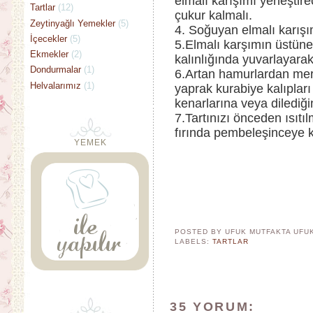
elmalı karışımı yerleşti
Tartlar
(12)
çukur kalmalı.
Zeytinyağlı Yemekler
(5)
4. Soğuyan elmalı karışı
İçecekler
(5)
5.Elmalı karşımın üstün
Ekmekler
(2)
kalınlığında yuvarlayarak
Dondurmalar
(1)
6.Artan hamurlardan merd
Helvalarımız
(1)
yaprak kurabiye kalıpları 
kenarlarına veya dilediğin
7.Tartınızı önceden ısıtı
fırında pembeleşinceye ka
YEMEK
POSTED BY UFUK MUTFAKTA
UFU
LABELS:
TARTLAR
35 YORUM: