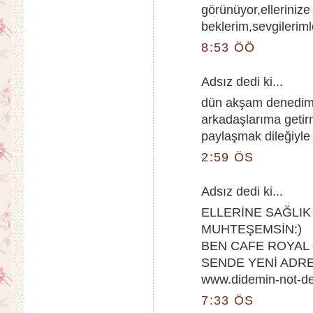
görünüyor,ellerinize
beklerim,sevgileriml
8:53 ÖÖ
Adsız dedi ki...
dün akşam denedim.
arkadaşlarıma getirm
paylaşmak dileğiyle 
2:59 ÖS
Adsız dedi ki...
ELLERİNE SAĞLIK
MUHTEŞEMSİN:)
BEN CAFE ROYAL 
SENDE YENİ ADRE
www.didemin-not-de
7:33 ÖS