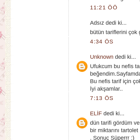
11:21 ÖÖ
Adsız dedi ki...
bütün tariflerini çok
4:34 ÖS
Unknown
dedi ki...
Ufukcum bu nefis tar
beğendim.Sayfamda 
Bu nefis tarif için ç
İyi akşamlar..
7:13 ÖS
ELİF
dedi ki...
dün tarifi gördüm v
bir miktarını tartole
. Sonuç Süperrr :)