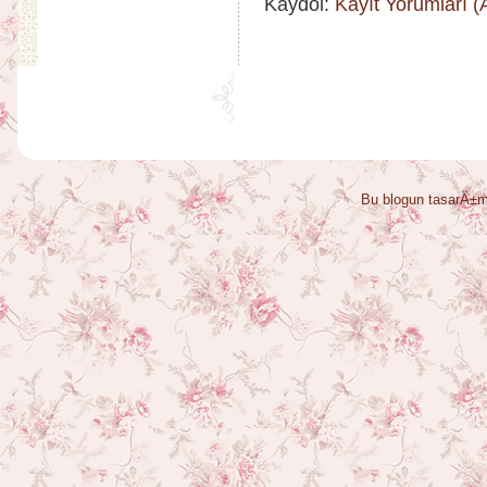
Kaydol:
Kayıt Yorumları 
Bu blogun tasarÄ±