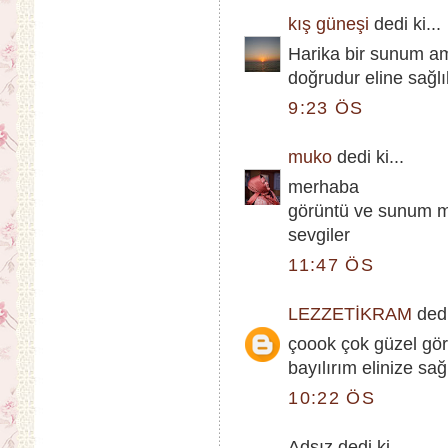
kış güneşi
dedi ki...
Harika bir sunum am
doğrudur eline sağl
9:23 ÖS
muko
dedi ki...
merhaba
görüntü ve sunum mü
sevgiler
11:47 ÖS
LEZZETİKRAM
dedi
çoook çok güzel gör
bayılırım elinize sağl
10:22 ÖS
Adsız dedi ki...