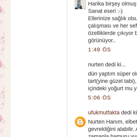
Harika birşey olmuş
Sanat eseri :-)
Ellerinize sağlık o
çalışması ve her se
özelliklerde çıkıyor
görünüyor..
1:49 ÖS
nurten dedi ki...
dün yaptım süper ol
tart(yine güzel tabi
içindeki yoğurt mu 
5:06 ÖS
ufukmutfakta
dedi ki
Nurten Hanım, elbet
gevrekliğini alabili
zamanla hamuru yumu