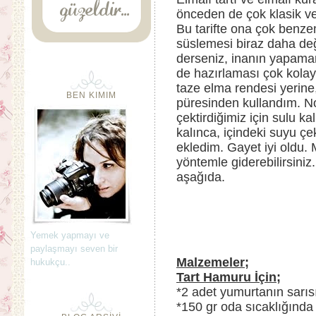
önceden de çok klasik ve 
Bu tarifte ona çok benz
süslemesi biraz daha deği
derseniz, inanın yapamam.
de hazırlaması çok kolay
taze elma rendesi yerine
BEN KIMIM
püresinden kullandım. N
çektirdiğimiz için sulu k
kalınca, içindeki suyu çe
ekledim. Gayet iyi oldu. 
yöntemle giderebilirsiniz.
aşağıda.
Yemek yapmayı ve
paylaşmayı seven bir
Malzemeler;
hukukçu..
Tart Hamuru İçin;
*2 adet yumurtanın sarıs
*150 gr oda sıcaklığınd