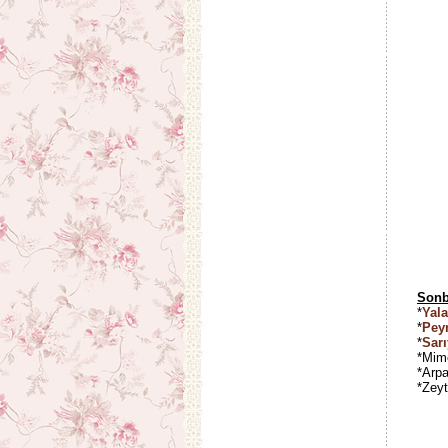
Sonba
*
Yala
*
Peyn
*
Sarı
*Mimo
*Arpa
*Zeyt