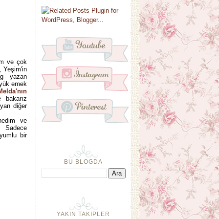
üm ve çok
, Yeşim'in
og yazan
büyük emek
elda'nın
e bakarız
yan diğer
nedim ve
m. Sadece
yumlu bir
BU BLOGDA
YAKIN TAKİPLER