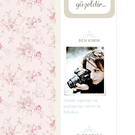
BEN KIMIM
Yemek yapmayı ve
paylaşmayı seven bir
hukukçu..