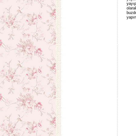
yayıp
olara
buzd
yapın