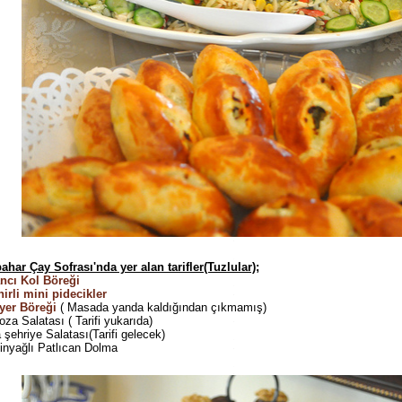
har Çay Sofrası'nda yer alan tarifler(Tuzlular);
ncı Kol Böreği
irli mini pidecikler
yer Böreği
( Masada yanda kaldığından çıkmamış)
za Salatası ( Tarifi yukarıda)
 şehriye Salatası(Tarifi gelecek)
inyağlı Patlıcan Dolma