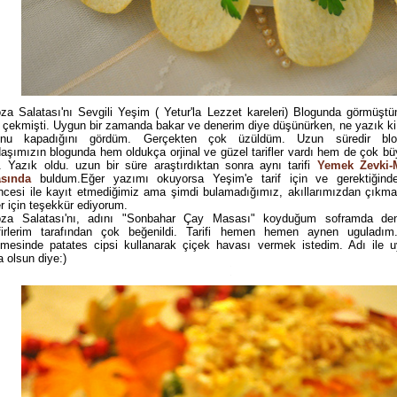
za Salatası'nı Sevgili Yeşim ( Yetur'la Lezzet kareleri) Blogunda görmüşt
i çekmişti. Uygun bir zamanda bakar ve denerim diye düşünürken, ne yazık ki
unu kapadığını gördüm. Gerçekten çok üzüldüm. Uzun süredir bl
aşımızın blogunda hem oldukça orjinal ve güzel tarifler vardı hem de çok 
. Yazık oldu. uzun bir süre araştırdıktan sonra aynı tarifi
Yemek Zevki-M
asında
buldum.Eğer yazımı okuyorsa Yeşim'e tarif için ve gerektiğind
ncesi ile kayıt etmediğimiz ama şimdi bulamadığımız, akıllarımızdan çıkma
ler için teşekkür ediyorum.
za Salatası'nı, adını "Sonbahar Çay Masası" koyduğum soframda de
firlerim tarafından çok beğenildi. Tarifi hemen hemen aynen uguladı
emesinde patates cipsi kullanarak çiçek havası vermek istedim. Adı ile u
a olsun diye:)