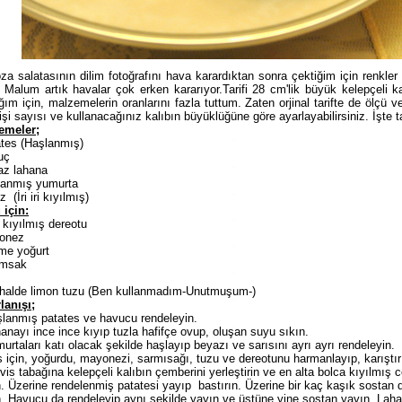
a salatasının dilim fotoğrafını hava karardıktan sonra çektiğim için renkler
. Malum artık havalar çok erken kararıyor.Tarifi 28 cm'lik büyük kelepçeli k
ğım için, malzemelerin oranlarını fazla tuttum. Zaten orjinal tarifte de ölçü v
işi sayısı ve kullanacağınız kalıbın büyüklüğüne göre ayarlayabilirsiniz. İşte ta
emeler;
tes (Haşlanmış)
uç
az
lahana
lanmış yumurta
z (İri iri kıyılmış)
 için:
 kıyılmış dereotu
onez
me yoğurt
ımsak
 halde limon tuzu (Ben kullanmadım-Unutmuşum-)
lanışı;
şlanmış patates ve havucu rendeleyin.
hanayı
ince
ince
kıyıp tuzla
hafifçe
ovup, oluşan suyu sıkın.
urtaları katı olacak şekilde haşlayıp
beyazı
ve sarısını ayrı ayrı rendeleyin.
 için, yoğurdu, mayonezi, sarmısağı, tuzu ve dereotunu harmanlayıp, karıştı
vis tabağına kelepçeli kalıbın çemberini yerleştirin ve en alta bolca kıyılmış c
. Üzerine rendelenmiş patatesi yayıp bastırın. Üzerine bir kaç kaşık sostan 
. Havucu da rendeleyip aynı şekilde yayın ve üstüne yine sostan yayın. Laha