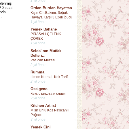
1 yıl önce
elenmiş
2-3 saat
Ordan Burdan Hayattan
rvis
Kışın Cilt Bakımı: Soğuk
m.
Havaya Karşı 3 Etkili İpucu
1 yıl önce
Yemek Bahane
PIRASALI ÇELENK
ÇÖREK
1 yıl önce
Selda' nın Mutfak
Defteri...
Patlıcan Mezesi
2 yıl önce
Rumma
Limon Kremalı Kek Tarifi
2 yıl önce
Ossigeno
Кекс с рикота и сливи
2 yıl önce
Kitchen Art-ist
Mısır Unlu Köz Patlıcanlı
Poğaça
3 yıl önce
Yemek Cini