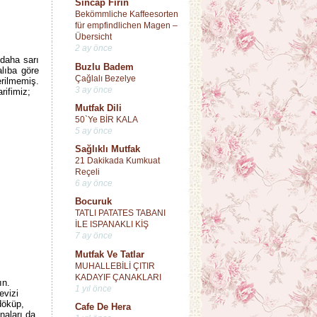
Sincap Fırın
Bekömmliche Kaffeesorten
für empfindlichen Magen –
Übersicht
2 ay önce
 daha sarı
Buzlu Badem
alıba göre
Çağlalı Bezelye
erilmemiş.
3 ay önce
rifimiz;
Mutfak Dili
50`Ye BİR KALA
5 ay önce
Sağlıklı Mutfak
21 Dakikada Kumkuat
Reçeli
6 ay önce
Bocuruk
TATLI PATATES TABANI
İLE ISPANAKLI KİŞ
7 ay önce
Mutfak Ve Tatlar
MUHALLEBİLİ ÇITIR
KADAYIF ÇANAKLARI
rın.
1 yıl önce
evizi
döküp,
Cafe De Hera
naları da