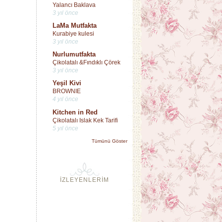
Yalancı Baklava
3 yıl önce
LaMa Mutfakta
Kurabiye kulesi
3 yıl önce
Nurlumutfakta
Çikolatalı &Fındıklı Çörek
3 yıl önce
Yeşil Kivi
BROWNIE
4 yıl önce
Kitchen in Red
Çikolatalı Islak Kek Tarifi
5 yıl önce
Tümünü Göster
İZLEYENLERİM