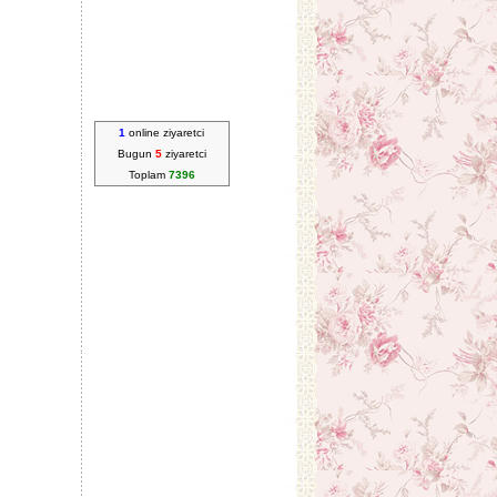
1
online ziyaretci
Bugun
5
ziyaretci
Toplam
7396