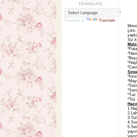
TRANSLATE
Powered by
Translate
Mimoz
çıktı
yaptı
Siz k
Malz
*Pata
*Hav
*Bey
*Haş
*Cevi
Sosu
*İnce
*May
*Süz
*Sar
*Tuz
*Toz
Hazır
1.Ha
2.La
3.Yum
4.Sos
5.Ser
yayın
yayın