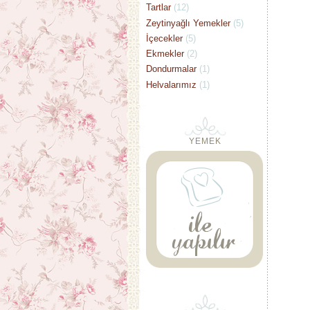
Tartlar
(12)
Zeytinyağlı Yemekler
(5)
İçecekler
(5)
Ekmekler
(2)
Dondurmalar
(1)
Helvalarımız
(1)
YEMEK