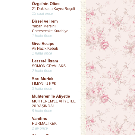
Özge'nin Oltası
21 Dakikada Kayısı Reçeli
15 saat önce
Birsel ve İrem
Yaban Mersinli
Cheesecake Kurabiye
1 hafta önce
Give Recipe
Ali Nazik Kebab
1 hafta önce
Lezzet-i İkram
SOMON GRAVLAKS
2 hafta önce
Sarı Murfak
LİMONLU KEK
3 hafta önce
Muhterem'le Afiyetle
MUHTEREM'LE AFİYETLE
20 YAŞINDA!
5 hafta önce
Vanilins
HURMALI KEK
2 ay önce