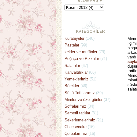
BLOG ARŞİVİ
KATEGORİLER
Kurabiyeler
(140)
Mimo
ilgim
Pastalar
(99)
blog
kekler ve muffinler
(79)
arkad
vardı
Poğaça ve Pizzalar
(71)
sayf
Salatalar
(67)
düşü
tarif
Kahvaltılıklar
(66)
Mimo
Yemeklerimiz
(51)
misa
süsl
Börekler
(46)
salat
Sütlü Tatlılarımız
(39)
Mimler ve özel günler
(37)
Sofralarımız
(34)
Şerbetli tatlılar
(31)
Şekerlemelerimiz
(21)
Cheesecake
(16)
Çorbalarımız
(16)